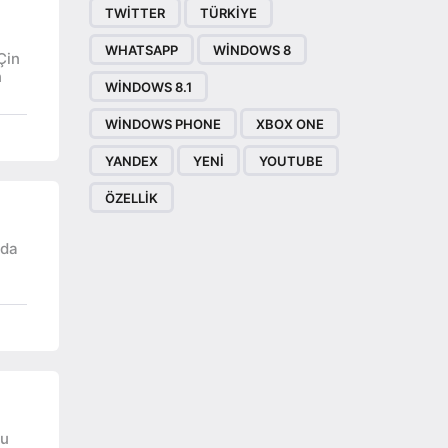
TWITTER
TÜRKIYE
WHATSAPP
WINDOWS 8
Çin
n
WINDOWS 8.1
WINDOWS PHONE
XBOX ONE
YANDEX
YENI
YOUTUBE
ÖZELLIK
nda
bu