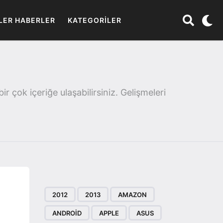
LER HABERLER
KATEGORILER
 çok içeriğe ulaşabilirsiniz. Gelişmeleri
2012
2013
AMAZON
ANDROID
APPLE
ASUS