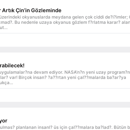
 Artık Çin’in Gözleminde
zerindeki okyanuslarda meydana gelen çok ciddi de?i?imler; 
çmad?. Bu nedenle uzaya okyanus gözlem f?rlatma karar? ala
t...
abilecek!
 uygulamalar?na devam ediyor. NASA’n?n yeni uzay program?
lar? var! Birçok insan? ?a??rtan yeni çal??malarda ba?ar?ya
ukça...
yor
ulmas? planlanan insanl? üs için çal??malara ba?lad?. Bütün 