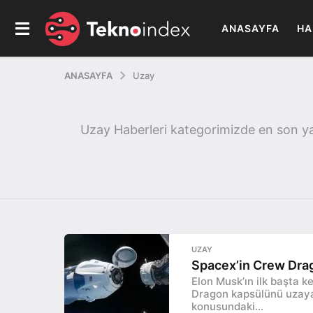
ANASAYFA
HA
ANASAYFA
Uzay
Uzay Haberleri kategorimizde en son yaşa
UZAY
Spacex’in Crew Dra
Elon Musk’ın ilk başta k
Dragon kapsülünü uzaya 
konusundaki...