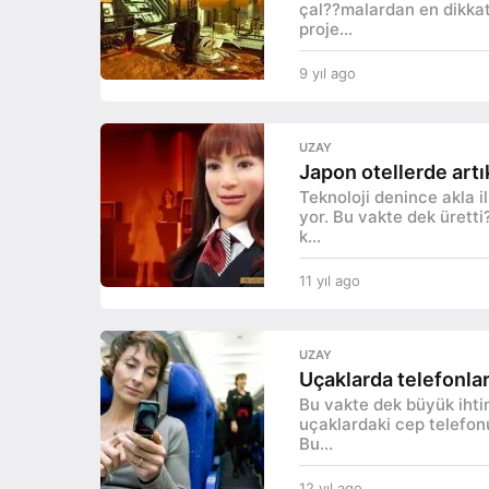
çal??malardan en dikkat 
proje...
9 yıl ago
9
y
ı
l
UZAY
a
Japon otellerde artı
g
Teknoloji denince akla i
o
yor. Bu vakte dek üretti
k...
11 yıl ago
1
1
y
ı
UZAY
l
Uçaklarda telefonlar
a
Bu vakte dek büyük ihti
g
uçaklardaki cep telefonu
o
Bu...
12 yıl ago
1