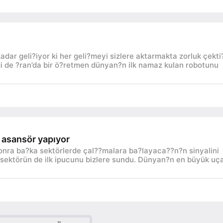
kadar geli?iyor ki her geli?meyi sizlere aktarmakta zorluk çekti
mdi de ?ran’da bir ö?retmen dünyan?n ilk namaz kulan robotunu
 asansör yapıyor
onra ba?ka sektörlerde çal??malara ba?layaca??n?n sinyalini
sektörün de ilk ipucunu bizlere sundu. Dünyan?n en büyük uç