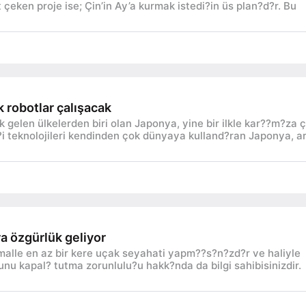
çeken proje ise; Çin’in Ay’a kurmak istedi?in üs plan?d?r. Bu
k robotlar çalışacak
lk gelen ülkelerden biri olan Japonya, yine bir ilkle kar??m?za 
?i teknolojileri kendinden çok dünyaya kulland?ran Japonya, a
a özgürlük geliyor
malle en az bir kere uçak seyahati yapm??s?n?zd?r ve haliyle
nu kapal? tutma zorunlulu?u hakk?nda da bilgi sahibisinizdir.