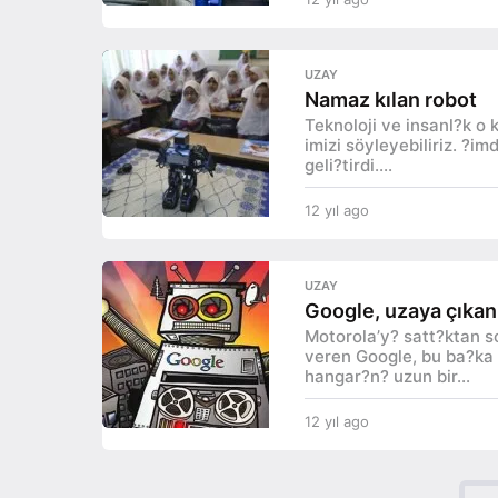
2
y
ı
UZAY
l
Namaz kılan robot
a
Teknoloji ve insanl?k o 
g
imizi söyleyebiliriz. ?i
o
geli?tirdi....
12 yıl ago
1
2
y
ı
UZAY
l
Google, uzaya çıkan
a
Motorola’y? satt?ktan s
g
veren Google, bu ba?ka 
o
hangar?n? uzun bir...
12 yıl ago
1
2
y
ı