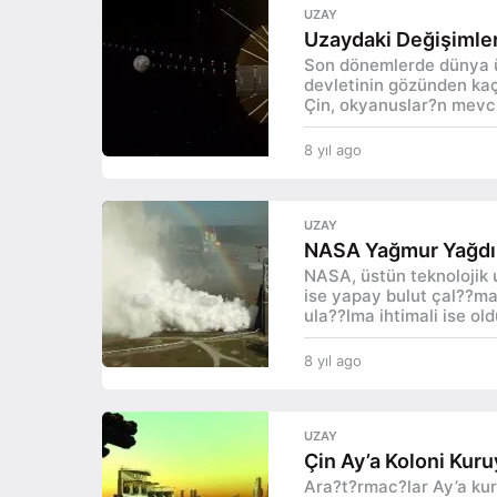
l
UZAY
a
Uzaydaki Değişimler
g
Son dönemlerde dünya ü
o
devletinin gözünden ka
Çin, okyanuslar?n mevcu
8 yıl ago
8
y
ı
l
UZAY
a
NASA Yağmur Yağdır
g
NASA, üstün teknolojik
o
ise yapay bulut çal??ma
ula??lma ihtimali ise old
8 yıl ago
8
y
ı
l
UZAY
a
Çin Ay’a Koloni Kuru
g
Ara?t?rmac?lar Ay’a kur
o