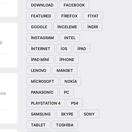
DOWNLOAD
FACEBOOK
FEATURED
FIREFOX
FIYAT
GOOGLE
INCELEME
INDIR
INSTAGRAM
INTEL
ül
INTERNET
IOS
IPAD
IPAD MINI
IPHONE
LENOVO
MANSET
MICROSOFT
NOKIA
PANASONIC
PC
una
PLAYSTATION 4
PS4
SAMSUNG
SKYPE
SONY
TABLET
TOSHIBA