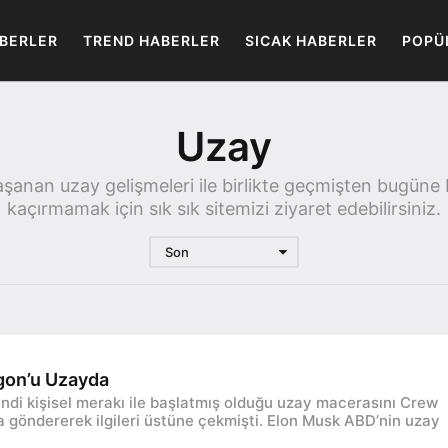
BERLER
TREND HABERLER
SICAK HABERLER
POPÜ
Uzay
nan uzay gelişmeleri ile birlikte geçmişten bugüne bir
kaçırmamak için sık sık sitemizi ziyaret edebilirsiniz.
Son
gon’u Uzayda
endi kişisel merakı ile başlatmış olduğu uzay macerasını Crew
göndererek ilgileri üstüne çekmişti. Elon Musk ABD’nin uzay