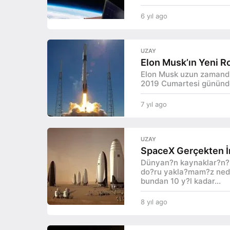
6 yıl ago
5
y
ı
l
UZAY
a
Elon Musk’ın Yeni Ro
g
Elon Musk uzun zamandır
o
2019 Cumartesi gününde 
7 yıl ago
7
y
ı
l
UZAY
a
SpaceX Gerçekten İn
g
Dünyan?n kaynaklar?n?n
o
do?ru yakla?mam?z neden
bundan 10 y?l kadar...
8 yıl ago
8
y
ı