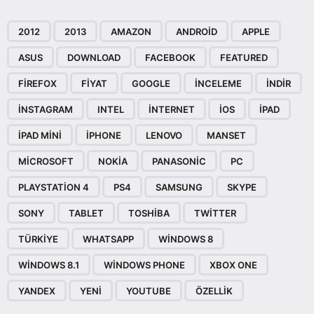
2012
2013
AMAZON
ANDROID
APPLE
ASUS
DOWNLOAD
FACEBOOK
FEATURED
FIREFOX
FIYAT
GOOGLE
INCELEME
INDIR
INSTAGRAM
INTEL
INTERNET
IOS
IPAD
IPAD MINI
IPHONE
LENOVO
MANSET
MICROSOFT
NOKIA
PANASONIC
PC
PLAYSTATION 4
PS4
SAMSUNG
SKYPE
SONY
TABLET
TOSHIBA
TWITTER
TÜRKIYE
WHATSAPP
WINDOWS 8
WINDOWS 8.1
WINDOWS PHONE
XBOX ONE
YANDEX
YENI
YOUTUBE
ÖZELLIK