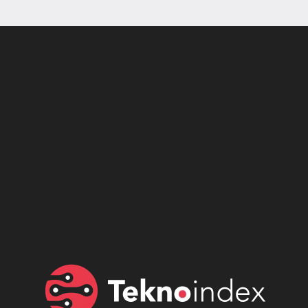
Son dönemin popüler sesli
Elektrikli Ürünler
sohbet uygulaması
Teknolojiyi Yansıtıyor;
Clubhouse sonunda...
Karaca!