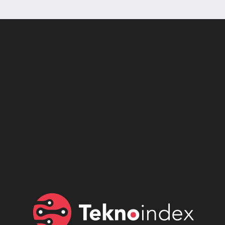
Son dönemin popüler sesli
Elektrikli Ürünler
sohbet uygulaması
Teknolojiyi Yansıtıyor;
Clubhouse sonunda...
Karaca!