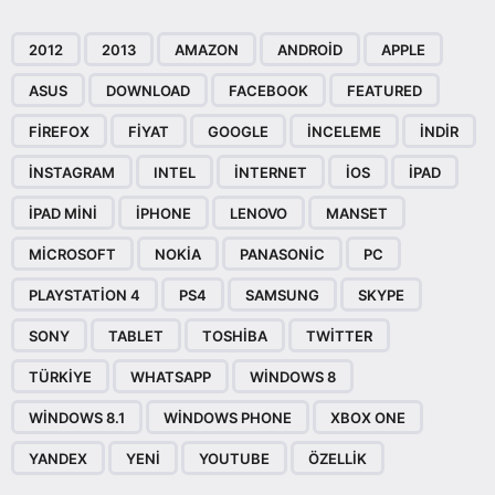
2012
2013
AMAZON
ANDROID
APPLE
ASUS
DOWNLOAD
FACEBOOK
FEATURED
FIREFOX
FIYAT
GOOGLE
INCELEME
INDIR
INSTAGRAM
INTEL
INTERNET
IOS
IPAD
IPAD MINI
IPHONE
LENOVO
MANSET
MICROSOFT
NOKIA
PANASONIC
PC
PLAYSTATION 4
PS4
SAMSUNG
SKYPE
SONY
TABLET
TOSHIBA
TWITTER
TÜRKIYE
WHATSAPP
WINDOWS 8
WINDOWS 8.1
WINDOWS PHONE
XBOX ONE
YANDEX
YENI
YOUTUBE
ÖZELLIK