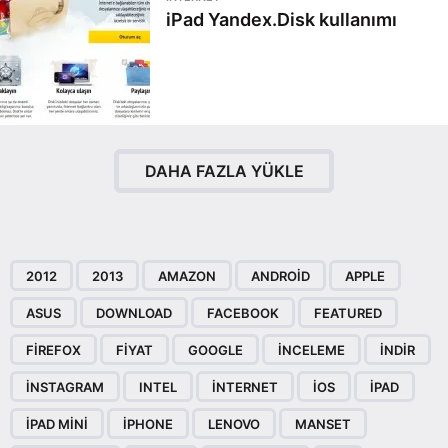
iPad Yandex.Disk kullanımı
DAHA FAZLA YÜKLE
2012
2013
AMAZON
ANDROID
APPLE
ASUS
DOWNLOAD
FACEBOOK
FEATURED
FIREFOX
FIYAT
GOOGLE
INCELEME
INDIR
INSTAGRAM
INTEL
INTERNET
IOS
IPAD
IPAD MINI
IPHONE
LENOVO
MANSET