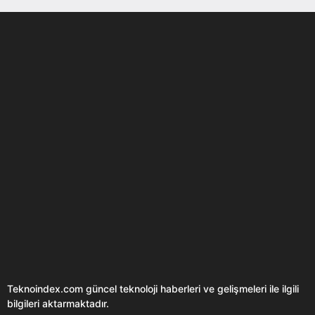
Son dönemin popüler sesli
Elektrikli Ürünler
sohbet uygulaması
Teknolojiyi Yansıtıyor;
Clubhouse sonunda...
Karaca!
Teknoindex.com
güncel teknoloji haberleri ve gelişmeleri ile ilgili
bilgileri aktarmaktadır.