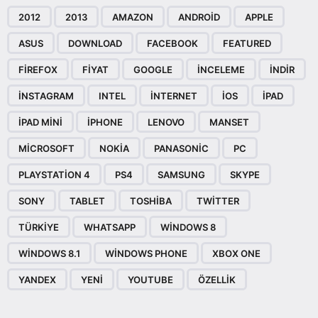
2012
2013
AMAZON
ANDROID
APPLE
ASUS
DOWNLOAD
FACEBOOK
FEATURED
FIREFOX
FIYAT
GOOGLE
INCELEME
INDIR
INSTAGRAM
INTEL
INTERNET
IOS
IPAD
IPAD MINI
IPHONE
LENOVO
MANSET
MICROSOFT
NOKIA
PANASONIC
PC
PLAYSTATION 4
PS4
SAMSUNG
SKYPE
SONY
TABLET
TOSHIBA
TWITTER
TÜRKIYE
WHATSAPP
WINDOWS 8
WINDOWS 8.1
WINDOWS PHONE
XBOX ONE
YANDEX
YENI
YOUTUBE
ÖZELLIK