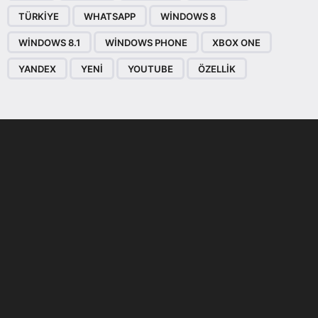
TÜRKIYE
WHATSAPP
WINDOWS 8
WINDOWS 8.1
WINDOWS PHONE
XBOX ONE
YANDEX
YENI
YOUTUBE
ÖZELLIK
Son dönemin popüler sesli
Elektrikli Ürünler
sohbet uygulaması
Teknolojiyi Yansıtıyor;
Clubhouse sonunda...
Karaca!