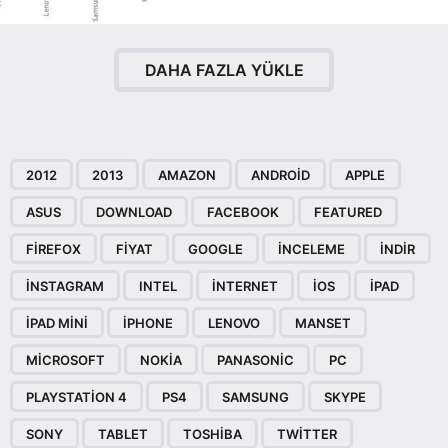
DAHA FAZLA YÜKLE
2012
2013
AMAZON
ANDROID
APPLE
ASUS
DOWNLOAD
FACEBOOK
FEATURED
FIREFOX
FIYAT
GOOGLE
INCELEME
INDIR
INSTAGRAM
INTEL
INTERNET
IOS
IPAD
IPAD MINI
IPHONE
LENOVO
MANSET
MICROSOFT
NOKIA
PANASONIC
PC
PLAYSTATION 4
PS4
SAMSUNG
SKYPE
SONY
TABLET
TOSHIBA
TWITTER