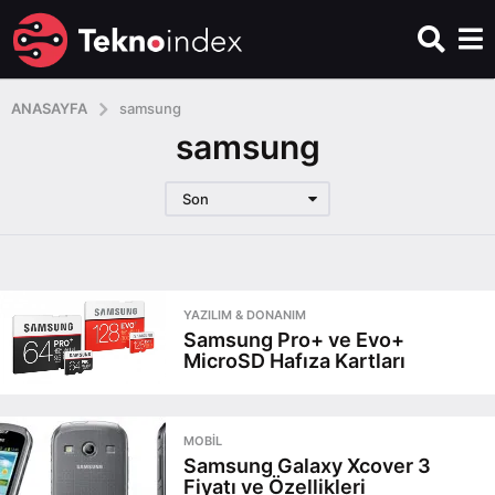
ANASAYFA
samsung
samsung
Son
YAZILIM & DONANIM
Samsung Pro+ ve Evo+
MicroSD Hafıza Kartları
MOBIL
Samsung Galaxy Xcover 3
Fiyatı ve Özellikleri