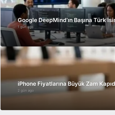
Google DeepMind’ın Başına Türk İsi
1 gün ago
1
g
ü
n
a
g
o
iPhone Fiyatlarına Büyük Zam Kapı
2 gün ago
2
g
ü
n
a
g