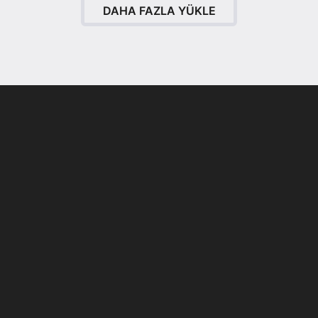
DAHA FAZLA YÜKLE
Programsız VPN
Değiştirme
r
Teknoloji Ofis Ürünleri
yor;
İsteGelsin’le Sen İste O
Gelsin!