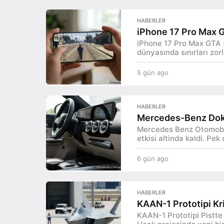
l
ü
n
HABERLER
o
a
iPhone 17 Pro Max G
g
j
iPhone 17 Pro Max GTA 5
o
dünyasında sınırları zorl
i
5 gün ago
5
H
g
ü
a
n
HABERLER
a
b
Mercedes-Benz Dok
g
Mercedes Benz Otomobill
o
e
etkisi altinda kaldi. Pek
r
6 gün ago
6
g
l
ü
n
e
HABERLER
a
KAAN-1 Prototipi Kri
g
r
KAAN-1 Prototipi Pistte 
o