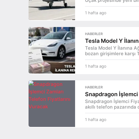
Uçak projesinde yeni bir 
i
1 hafta ago
1
v
h
e
a
f
HABERLER
G
t
Tesla Model Y İlanın
a
ü
Tesla Model Y İlanına Ağ
a
bozan girişimlere karşı T
g
n
o
1 hafta ago
1
d
h
a
e
f
HABERLER
t
m
Snapdragon İşlemci 
a
Snapdragon İşlemci Fiyat
a
i
akıllı telefon pazarında d
g
o
1 hafta ago
1
h
a
f