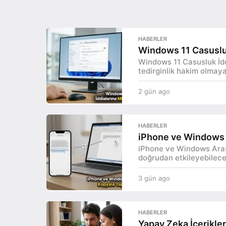
o
HABERLER
T
Windows 11 Casusluk
Windows 11 Casusluk İdd
e
tedirginlik hakim olmaya
k
2 gün ago
2
g
n
ü
n
o
HABERLER
a
iPhone ve Windows A
I
g
iPhone ve Windows Arasın
o
doğrudan etkileyebilecek
n
d
3 gün ago
3
g
e
ü
n
HABERLER
x
a
Yapay Zeka İçerikler
g