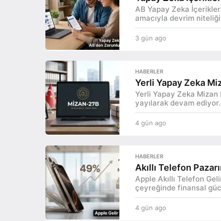
|
AB Yapay Zeka İçerikler
o
amacıyla devrim niteliğin
G
3 gün ago
3
ü
g
ü
n
n
HABERLER
a
c
Yerli Yapay Zeka M
g
Yerli Yapay Zeka Mizan 
o
e
yayılarak devam ediyor. 
l
4 gün ago
4
g
T
ü
n
e
HABERLER
a
Akıllı Telefon Pazar
g
k
Apple Akıllı Telefon Gel
o
çeyreğinde finansal güc
n
o
4 gün ago
4
g