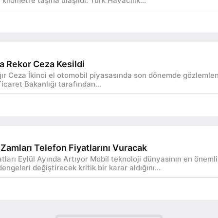
kilometre taşına ulaşıldı. Türk Havacılık...
a Rekor Ceza Kesildi
ır Ceza İkinci el otomobil piyasasında son dönemde gözlemlene
icaret Bakanlığı tarafından...
Zamları Telefon Fiyatlarını Vuracak
ları Eylül Ayında Artıyor Mobil teknoloji dünyasının en önemli
engeleri değiştirecek kritik bir karar aldığını...