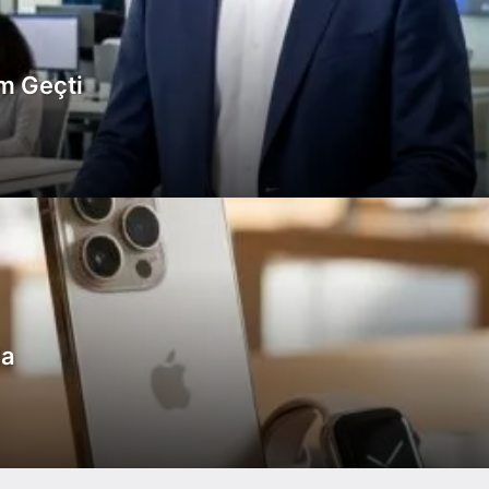
m Geçti
da