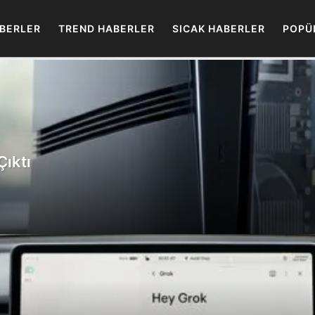
BERLER
TREND HABERLER
SICAK HABERLER
POPÜ
Çıktı