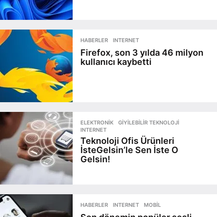
HABERLER
,
INTERNET
Firefox, son 3 yılda 46 milyon
kullanıcı kaybetti
ELEKTRONIK
,
GIYILEBILIR TEKNOLOJI
,
INTERNET
Teknoloji Ofis Ürünleri
İsteGelsin’le Sen İste O
Gelsin!
HABERLER
,
INTERNET
,
MOBIL