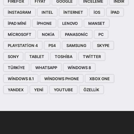
FIREFOX
FIYAT
GOOGLE
INCELEME
INDIR
INSTAGRAM
INTEL
INTERNET
IOS
IPAD
IPAD MINI
IPHONE
LENOVO
MANSET
MICROSOFT
NOKIA
PANASONIC
PC
PLAYSTATION 4
PS4
SAMSUNG
SKYPE
SONY
TABLET
TOSHIBA
TWITTER
TÜRKIYE
WHATSAPP
WINDOWS 8
WINDOWS 8.1
WINDOWS PHONE
XBOX ONE
YANDEX
YENI
YOUTUBE
ÖZELLIK