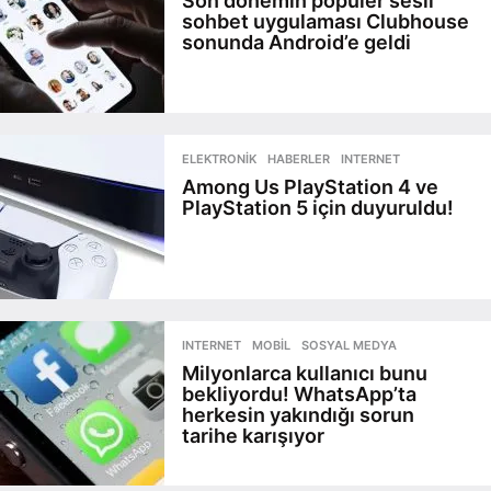
Son dönemin popüler sesli
sohbet uygulaması Clubhouse
sonunda Android’e geldi
ELEKTRONIK
,
HABERLER
,
INTERNET
Among Us PlayStation 4 ve
PlayStation 5 için duyuruldu!
INTERNET
,
MOBIL
,
SOSYAL MEDYA
Milyonlarca kullanıcı bunu
bekliyordu! WhatsApp’ta
herkesin yakındığı sorun
tarihe karışıyor