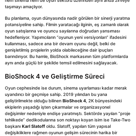
hem sinema hem de oyun sektörü üzerinden aynı anda zirveye
taşımayı amaçlıyor.
Bu planlama, oyun dünyasında nadir görülen bir sinerji yaratma
potansiyeline sahip. Filmin yaratacağı ilginin, eş zamanlı olarak
oyun satışlarına ve oyuncu sayılarına doğrudan yansıması
hedefleniyor. Yapımcıların “oyunun yeni versiyonları” ifadesini
kullanması, sadece ana bir devam oyunu değil, belki de
genişletilmiş projelerin yolda olabileceğine dair ipuçları
barındırıyor. Bu hamle, BioShock markasının tüm platformlarda
aynı anda güçlü bir şekilde temsil edilmesini sağlayacak.
BioShock 4 ve Geliştirme Süreci
Oyun cephesinde ise durum, sinema uyarlaması kadar merak
uyandırıcı bir geçmişe sahip. 2019 yılından bu yana
geliştirilmekte olduğu bilinen
BioShock 4
, 2K bünyesindeki
ekiplerin yaşadığı işten çıkarmalar ve organizasyonel
değişimler nedeniyle endişe yaratmıştı. Sektörde yayılan “proje
tehlikede” dedikodularına son noktayı koyan isim ise Take-Two
başkanı
Karl Slatoff
oldu. Slatoff, yapılan tüm yapısal
değişikliklere rağmen oyunun gelişim sürecinin harika bir