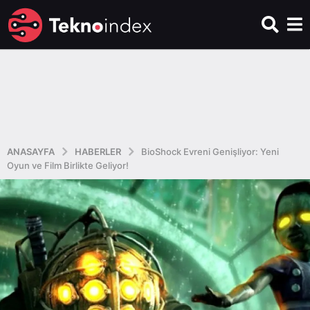
ANASAYFA
HABERLER
BioShock Evreni Genişliyor: Yeni
Oyun ve Film Birlikte Geliyor!