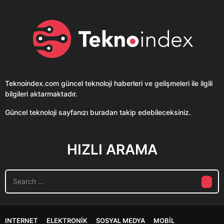
Teknoindex.com
güncel teknoloji haberleri ve gelişmeleri ile ilgili
bilgileri aktarmaktadır.
Güncel teknoloji sayfanızı buradan takip edebileceksiniz.
HIZLI ARAMA
S
e
a
r
c
INTERNET
ELEKTRONIK
SOSYAL MEDYA
MOBIL
h