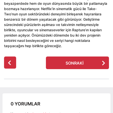
beyazperdede hem de oyun dünyasında büyük bir patlamayla
bozmaya hazırlanıyor. Netflix’in sinematik gücü ile Take-
Two’nun oyun sektöründeki deneyimi birleşerek hayranlara
benzersiz bir dönem yaşatacak gibi görünüyor. Geliştirme
sürecindeki pürüzlerin aşılması ve takvimin netleşmesiyle
birlikte, oyuncular ve sinemaseverler için Rapture’ın kapıları
yeniden açılıyor. Önümüzdeki dönemde bu iki dev projenin
birbirini nasıl besleyeceğini ve seriyi hangi noktalara
taşıyacağını hep birlikte göreceğiz.
P
SONRAKI
o
s
t
P
a
g
0 YORUMLAR
i
n