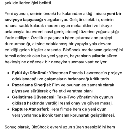
şekilde ilerlediğini belirtti.
Yeni oyunun, serinin önceki halkalarından aldığı mirası
yeni bir
seviyeye taşıyacağı
vurgulanıyor. Geliştirici ekibin, serinin
ruhuna sadık kalarak modern oyun mekanikleri ve hikaye
anlatımıyla bu evreni nasıl genişleteceği üzerine yoğunlaştığı
ifade ediliyor. Özellikle yaşanan işten çıkarmaların projeyi
durdurmadığı, aksine odaklanmış bir yapıyla yola devam
edildiği gelen bilgiler arasında. BioShock markasının geleceğini
temsil edecek olan bu yeni yapım, hayranların yıllardır süren
bekleyişine değecek bir deneyim sunmayı vaat ediyor.
Eylül Ayı Dönümü:
Yönetmen Francis Lawrence’ın projeye
odaklanacağı ve çalışmaların hızlanacağı kritik tarih.
Pazarlama Sinerjisi:
Film ve oyunun eş zamanlı olarak
piyasaya sürülerek çifte etki yaratma planı.
Geliştirme Güvencesi:
Take-Two yönetiminin oyunun
gidişatı hakkında verdiği resmi onay ve güven mesajı.
Rapture Atmosferi:
Hem filmde hem de yeni oyun
versiyonlarında ikonik temanın korunarak geliştirilmesi.
Sonuç olarak, BioShock evreni uzun süren sessizliğini hem