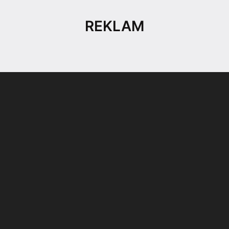
REKLAM
Son dönemin popüler sesli
Elektrikli Ürünler
sohbet uygulaması
Teknolojiyi Yansıtıyor;
Clubhouse sonunda...
Karaca!