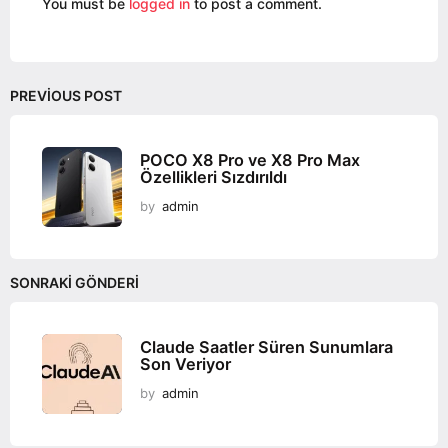
You must be
logged in
to post a comment.
a
t
i
o
PREVIOUS POST
n
POCO X8 Pro ve X8 Pro Max
Özellikleri Sızdırıldı
by
admin
SONRAKI GÖNDERI
Claude Saatler Süren Sunumlara
Son Veriyor
by
admin