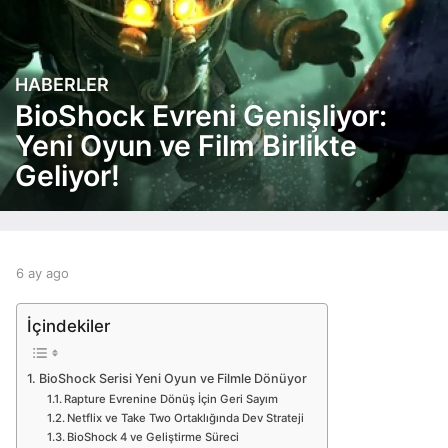
HABERLER
6
a
BioShock Evreni Genişliyor:
y
Yeni Oyun ve Film Birlikte
a
Geliyor!
g
o
6
a
y
b
6 ay ago
6
a
y
a
g
a
y
o
İçindekiler
d
a
m
g
i
o
BioShock Serisi Yeni Oyun ve Filmle Dönüyor
n
Rapture Evrenine Dönüş İçin Geri Sayım
Netflix ve Take Two Ortaklığında Dev Strateji
BioShock 4 ve Geliştirme Süreci