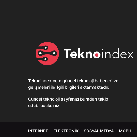
Son dönemin popüler sesli
Elektrikli Ürünle
sohbet uygulaması
Teknolojiyi Yansıtı
Clubhouse sonunda...
Karaca!
Teknoindex.com
güncel teknoloji haberleri ve
gelişmeleri ile ilgili bilgileri aktarmaktadır.
Güncel teknoloji sayfanızı buradan takip
edebileceksiniz.
INTERNET
ELEKTRONIK
SOSYAL MEDYA
MOBIL