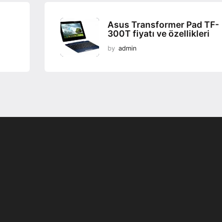
Asus Transformer Pad TF-
300T fiyatı ve özellikleri
by
admin
Programsız VPN
Değiştirme