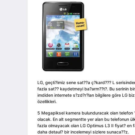
ı
i
a
l
n
g
a
o
g
o
LG, geçti?imiz sene sat??a ç?kard??? L serisind
fazla sat?? kaydetmeyi ba?arm??t?. Bu serinin bi
imdiden internete s?zd?r?lan bilgilere göre LG bi
özellikleri.
5 Megapiksel kamera bulunduracak olan telefon 1
olacak. En alt segmentte yer alan bu telefonun 
fazla olmayacak olan LG Optimus L3 II fiyat? en f
daha detaul? bir incelemeyi sizlere sunaca??z.