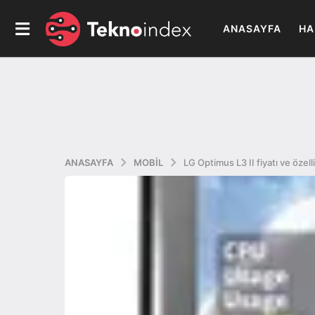
ANASAYFA
HA
ANASAYFA
MOBIL
LG Optimus L3 II fiyatı ve özelli