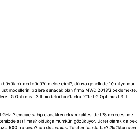
en büyük bir geri dönü?üm elde etmi?, dünya genelinde 10 milyondan
r üst modellerini bizlere sunacak olan firma MWC 2013’ü beklemekte.
zlere LG Optimus L3 II modelini tan?tacka. ??te LG Optimus L3 II
 GHz i?lemciye sahip olacakken ekran kalitesi de IPS derecesinde
ülkemizde sat?lmas? oldukça mümkün gözüküyor. Ücret olarak da pek
azla 500 lira civar?nda dolanacak. Telefon fuarda tan?t?ld?ktan son