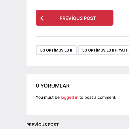
P
PREVIOUS POST
o
s
t
P
,
LG OPTIMUS L3 II
LG OPTIMUS L3 II FIYATI
a
g
i
n
a
0 YORUMLAR
t
You must be
logged in
to post a comment.
i
o
n
PREVIOUS POST