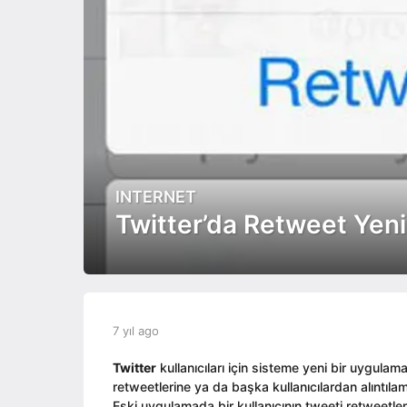
INTERNET
7
y
Twitter’da Retweet Yenil
ı
l
a
g
o
b
7 yıl ago
7
7
y
y
y
e
ı
Twitter
kullanıcıları için sisteme yeni bir uygulama
ı
d
l
retweetlerine ya da başka kullanıcılardan alıntılam
l
i
a
Eski uygulamada bir kullanıcının tweeti retweet