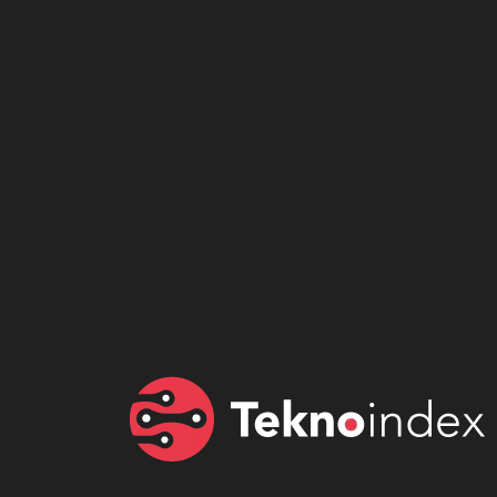
Son dönemin popüler sesli
Elektrikli Ürünle
sohbet uygulaması
Teknolojiyi Yansıtı
Clubhouse sonunda...
Karaca!