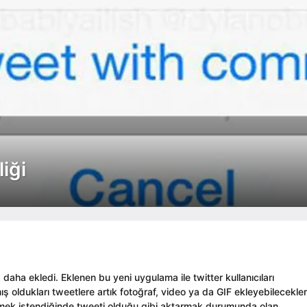
iği
 daha ekledi. Eklenen bu yeni uygulama ile twitter kullanıcıları
ış oldukları tweetlere artık fotoğraf, video ya da GIF ekleyebilecekler
lemek istendiğinde tweeti olduğu gibi aktarmak durumunda olan