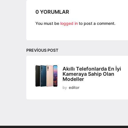
a
g
0 YORUMLAR
i
n
You must be
logged in
to post a comment.
a
t
i
PREVIOUS POST
o
n
Akıllı Telefonlarda En İyi
Kameraya Sahip Olan
Modeller
by
editor