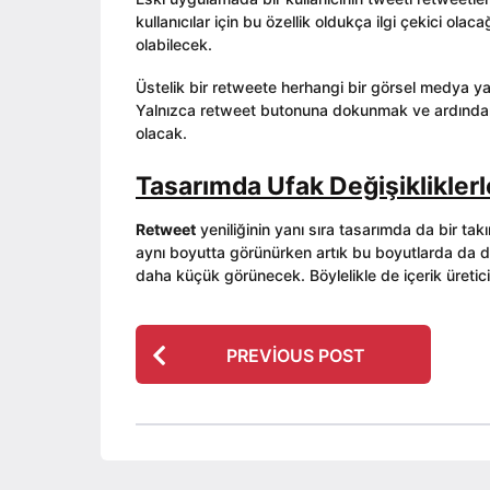
a
t
g
kullanıcılar için bu özellik oldukça ilgi çekici ol
g
o
o
olabilecek.
o
r
Üstelik bir retweete herhangi bir görsel medya y
Yalnızca retweet butonuna dokunmak ve ardından
olacak.
Tasarımda Ufak Değişikliklerl
Retweet
yeniliğinin yanı sıra tasarımda da bir takı
aynı boyutta görünürken artık bu boyutlarda da deği
daha küçük görünecek. Böylelikle de içerik üretic
P
PREVIOUS POST
o
s
t
P