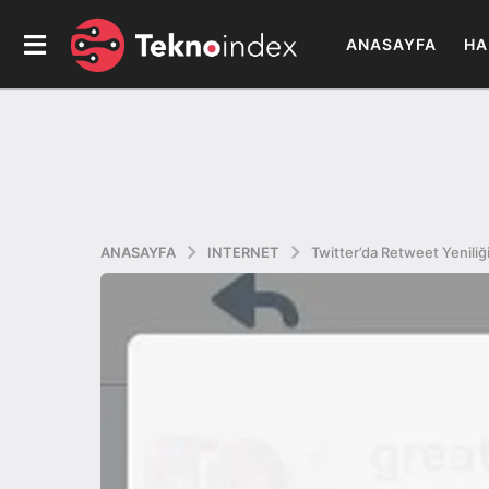
ANASAYFA
HA
ANASAYFA
INTERNET
Twitter’da Retweet Yeniliğ