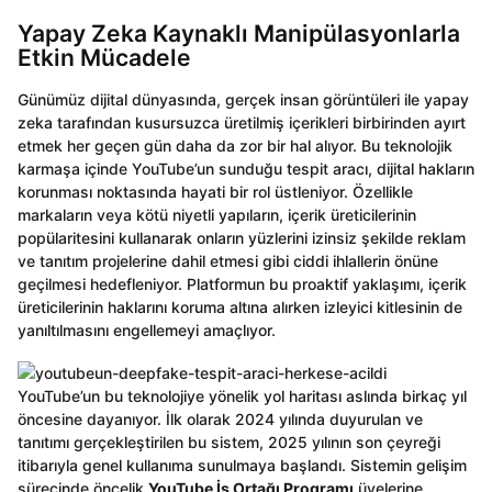
Yapay Zeka Kaynaklı Manipülasyonlarla
Etkin Mücadele
Günümüz dijital dünyasında, gerçek insan görüntüleri ile yapay
zeka tarafından kusursuzca üretilmiş içerikleri birbirinden ayırt
etmek her geçen gün daha da zor bir hal alıyor. Bu teknolojik
karmaşa içinde YouTube’un sunduğu tespit aracı, dijital hakların
korunması noktasında hayati bir rol üstleniyor. Özellikle
markaların veya kötü niyetli yapıların, içerik üreticilerinin
popülaritesini kullanarak onların yüzlerini izinsiz şekilde reklam
ve tanıtım projelerine dahil etmesi gibi ciddi ihlallerin önüne
geçilmesi hedefleniyor. Platformun bu proaktif yaklaşımı, içerik
üreticilerinin haklarını koruma altına alırken izleyici kitlesinin de
yanıltılmasını engellemeyi amaçlıyor.
YouTube’un bu teknolojiye yönelik yol haritası aslında birkaç yıl
öncesine dayanıyor. İlk olarak 2024 yılında duyurulan ve
tanıtımı gerçekleştirilen bu sistem, 2025 yılının son çeyreği
itibarıyla genel kullanıma sunulmaya başlandı. Sistemin gelişim
sürecinde öncelik
YouTube İş Ortağı Programı
üyelerine