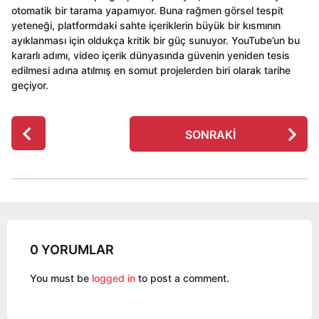
otomatik bir tarama yapamıyor. Buna rağmen görsel tespit
yeteneği, platformdaki sahte içeriklerin büyük bir kısmının
ayıklanması için oldukça kritik bir güç sunuyor. YouTube’un bu
kararlı adımı, video içerik dünyasında güvenin yeniden tesis
edilmesi adına atılmış en somut projelerden biri olarak tarihe
geçiyor.
P
SONRAKI
o
s
t
P
a
g
0 YORUMLAR
i
n
You must be
logged in
to post a comment.
a
t