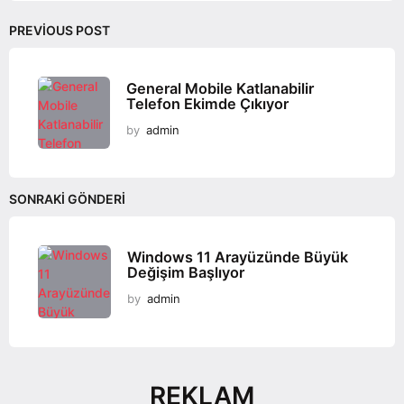
i
o
PREVIOUS POST
n
General Mobile Katlanabilir
Telefon Ekimde Çıkıyor
by
admin
SONRAKI GÖNDERI
Windows 11 Arayüzünde Büyük
Değişim Başlıyor
by
admin
REKLAM