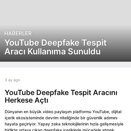
HABERLER
3
a
YouTube Deepfake Tespit
y
Aracı Kullanıma Sunuldu
a
g
o
3
a
b
3 ay ago
3
y
y
a
a
a
YouTube Deepfake Tespit Aracını
y
g
d
a
Herkese Açtı
o
m
g
i
o
Dünyanın en büyük video paylaşım platformu YouTube, dijital
n
içerik ekosisteminde devrim niteliğinde bir güvenlik adımını
hayata geçiriyor. Yapay zeka teknolojilerinin hızla gelişmesiyle
birlikte ortaya çıkan deepfake içeriklerle mücadele etmek