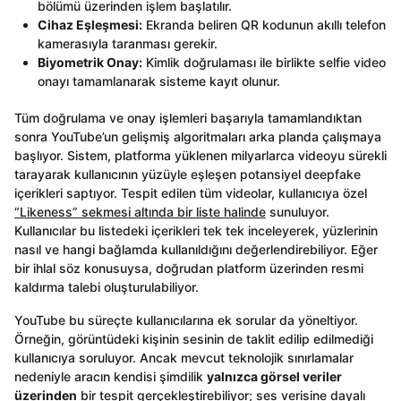
bölümü üzerinden işlem başlatılır.
Cihaz Eşleşmesi:
Ekranda beliren QR kodunun akıllı telefon
kamerasıyla taranması gerekir.
Biyometrik Onay:
Kimlik doğrulaması ile birlikte selfie video
onayı tamamlanarak sisteme kayıt olunur.
Tüm doğrulama ve onay işlemleri başarıyla tamamlandıktan
sonra YouTube’un gelişmiş algoritmaları arka planda çalışmaya
başlıyor. Sistem, platforma yüklenen milyarlarca videoyu sürekli
tarayarak kullanıcının yüzüyle eşleşen potansiyel deepfake
içerikleri saptıyor. Tespit edilen tüm videolar, kullanıcıya özel
“Likeness” sekmesi altında bir liste halinde
sunuluyor.
Kullanıcılar bu listedeki içerikleri tek tek inceleyerek, yüzlerinin
nasıl ve hangi bağlamda kullanıldığını değerlendirebiliyor. Eğer
bir ihlal söz konusuysa, doğrudan platform üzerinden resmi
kaldırma talebi oluşturulabiliyor.
YouTube bu süreçte kullanıcılarına ek sorular da yöneltiyor.
Örneğin, görüntüdeki kişinin sesinin de taklit edilip edilmediği
kullanıcıya soruluyor. Ancak mevcut teknolojik sınırlamalar
nedeniyle aracın kendisi şimdilik
yalnızca görsel veriler
üzerinden
bir tespit gerçekleştirebiliyor; ses verisine dayalı