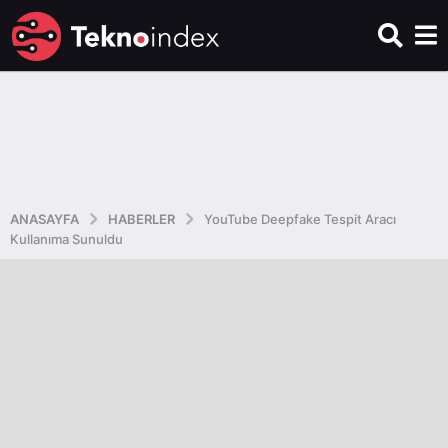
ANASAYFA
HABERLER
YouTube Deepfake Tespit Aracı
Kullanıma Sunuldu