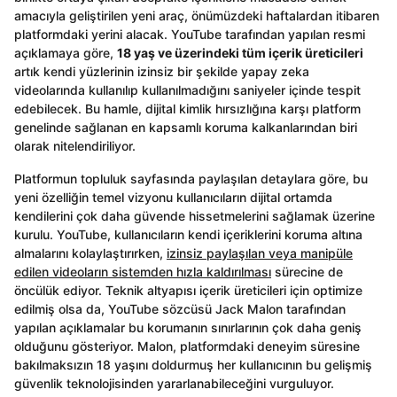
amacıyla geliştirilen yeni araç, önümüzdeki haftalardan itibaren
platformdaki yerini alacak. YouTube tarafından yapılan resmi
açıklamaya göre,
18 yaş ve üzerindeki tüm içerik üreticileri
artık kendi yüzlerinin izinsiz bir şekilde yapay zeka
videolarında kullanılıp kullanılmadığını saniyeler içinde tespit
edebilecek. Bu hamle, dijital kimlik hırsızlığına karşı platform
genelinde sağlanan en kapsamlı koruma kalkanlarından biri
olarak nitelendiriliyor.
Platformun topluluk sayfasında paylaşılan detaylara göre, bu
yeni özelliğin temel vizyonu kullanıcıların dijital ortamda
kendilerini çok daha güvende hissetmelerini sağlamak üzerine
kurulu. YouTube, kullanıcıların kendi içeriklerini koruma altına
almalarını kolaylaştırırken,
izinsiz paylaşılan veya manipüle
edilen videoların sistemden hızla kaldırılması
sürecine de
öncülük ediyor. Teknik altyapısı içerik üreticileri için optimize
edilmiş olsa da, YouTube sözcüsü Jack Malon tarafından
yapılan açıklamalar bu korumanın sınırlarının çok daha geniş
olduğunu gösteriyor. Malon, platformdaki deneyim süresine
bakılmaksızın 18 yaşını doldurmuş her kullanıcının bu gelişmiş
güvenlik teknolojisinden yararlanabileceğini vurguluyor.