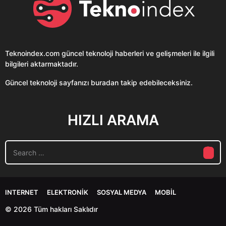
Teknoindex.com
güncel teknoloji haberleri ve gelişmeleri ile ilgili
bilgileri aktarmaktadır.
Güncel teknoloji sayfanızı buradan takip edebileceksiniz.
HIZLI ARAMA
S
e
a
r
c
INTERNET
ELEKTRONIK
SOSYAL MEDYA
MOBIL
h
f
© 2026 Tüm hakları Saklıdır
o
r