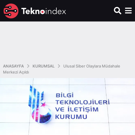
ANASAYFA
KURUMSAL
Ulusal Siber Olaylara Müdahale
Merkezi Açıldı