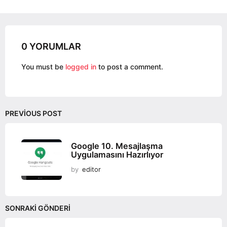
g
i
n
a
0 YORUMLAR
t
i
You must be
logged in
to post a comment.
o
n
PREVIOUS POST
Google 10. Mesajlaşma
Uygulamasını Hazırlıyor
by
editor
SONRAKI GÖNDERI