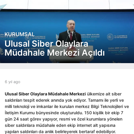
KURUMSAL
6
y
Ulusal Siber Olaylara
ı
Müdahale Merkezi Açıldı
l
a
g
o
6
b
6 yıl ago
6
y
y
y
ı
e
ı
Ulusal Siber Olaylara Müdahale Merkezi
ülkemize ait siber
l
d
l
saldırıları tespit ederek anında yok ediyor. Tamamı ile yerli ve
a
i
a
milli teknoloji ve imkanlar ile kurulan merkez Bilgi Teknolojileri ve
t
g
g
İletişim Kurumu bünyesinde oluşturuldu. 150 kişilik bir ekip 7
o
o
o
gün 24 saat görev yapıyor, resmi ve özel kurumlara yönelen
r
siber saldırılara müdahale eden ekip internet alt yapısına
yapılan saldırıları da anlık belirleyerek bertaraf edebiliyor.