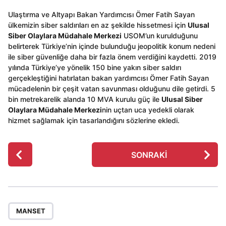
Ulaştırma ve Altyapı Bakan Yardımcısı Ömer Fatih Sayan
ülkemizin siber saldırıları en az şekilde hissetmesi için
Ulusal
Siber Olaylara Müdahale Merkezi
USOM’un kurulduğunu
belirterek Türkiye’nin içinde bulunduğu jeopolitik konum nedeni
ile siber güvenliğe daha bir fazla önem verdiğini kaydetti. 2019
yılında Türkiye’ye yönelik 150 bine yakın siber saldırı
gerçekleştiğini hatırlatan bakan yardımcısı Ömer Fatih Sayan
mücadelenin bir çeşit vatan savunması olduğunu dile getirdi. 5
bin metrekarelik alanda 10 MVA kurulu güç ile
Ulusal Siber
Olaylara Müdahale Merkezi
nin uçtan uca yedekli olarak
hizmet sağlamak için tasarlandığını sözlerine ekledi.
P
SONRAKI
o
s
t
P
a
MANSET