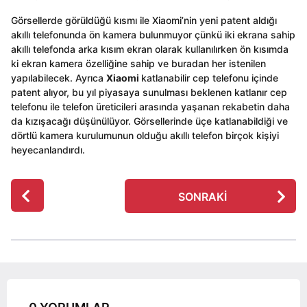
Görsellerde görüldüğü kısmı ile Xiaomi’nin yeni patent aldığı
akıllı telefonunda ön kamera bulunmuyor çünkü iki ekrana sahip
akıllı telefonda arka kısım ekran olarak kullanılırken ön kısımda
ki ekran kamera özelliğine sahip ve buradan her istenilen
yapılabilecek. Ayrıca
Xiaomi
katlanabilir cep telefonu içinde
patent alıyor, bu yıl piyasaya sunulması beklenen katlanır cep
telefonu ile telefon üreticileri arasında yaşanan rekabetin daha
da kızışacağı düşünülüyor. Görsellerinde üçe katlanabildiği ve
dörtlü kamera kurulumunun olduğu akıllı telefon birçok kişiyi
heyecanlandırdı.
P
SONRAKI
o
s
t
P
a
g