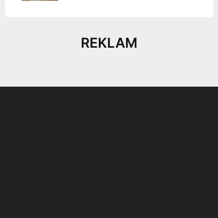
REKLAM
Son dönemin popüler sesli
Elektrikli Ürünler
sohbet uygulaması
Teknolojiyi Yansıtıyor;
Clubhouse sonunda...
Karaca!