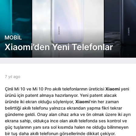
MOBIL
7
y
Xiaomi’den Yeni Telefonlar
ı
l
a
g
o
b
7 yıl ago
6
y
y
6
e
ı
y
Çinli Mi 10 ve Mi 10 Pro akıllı telefonlarının üreticisi
Xiaomi
yeni
d
l
ı
ürünü için patent almaya hazırlanıyor. Yeni patent alacak
i
a
l
üründe iki ekran olduğu söyleniyor,
Xiaomi
’nin her zaman
t
g
a
belirttiği akıllı telefonu yalnızca ekrandan yapma fikri tekrar
o
o
g
gündeme geldi. Onay alan cihaz arka ve ön olmak üzere iki ayrı
r
o
ekrana sahip, oldukça ince olan akıllı telefonda ses kontrol ve
güç tuşlarının yanı sıra sol kısımda halen ne olduğu bilinmeyen
bir tuş daha akıllı telefonun görsellerinde dikkat çekiyor.