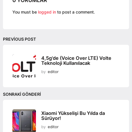
0 YORUMLAR
i
n
You must be
logged in
to post a comment.
a
t
i
o
PREVIOUS POST
n
4,5g'de (Voice Over LTE) Volte
Teknoloji Kullanılacak
by
editor
SONRAKI GÖNDERI
Xiaomi Yükselişi Bu Yılda da
Sürüyor!
by
editor