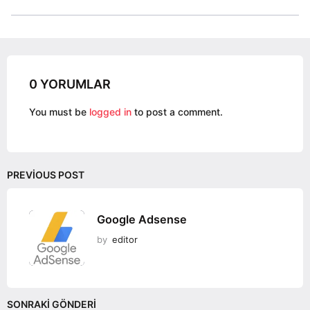
t
P
a
g
0 YORUMLAR
i
n
You must be
logged in
to post a comment.
a
t
i
o
PREVIOUS POST
n
Google Adsense
by
editor
SONRAKI GÖNDERI