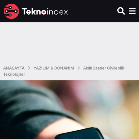
ANASAYFA
YAZILIM & DONANIM
Akıllı Saatler Giyilebilir
Teknolojiler