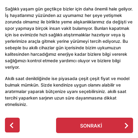
Sağlıklı yaşam gün geçtikçe bizler için daha önemli hale geliyor.
İş hayatlarımız yüzünden az uyumamız her şeye yetişmek
zorunda olmamız ile birlikte yeme alışkanlıklarımız da değişti ve
spor yapmaya birçok insan vakit bulamıyor. Bunları kapatmak
için ise evimizde hızlı sağlıklı atıştırmalıklar hazırlıyor veya iş
yerlerimize araçla gitmek yerine yürümeyi tercih ediyoruz. Bu
sebeple bu akıllı cihazlar gün içerisinde bizim uykumuzun
kalitesinden harcadığımız enerjiye kadar bizlere bilgi vererek
sağlığımızı kontrol etmede yardımcı oluyor ve bizlere bilgi
veriyor.
Akıllı saat denildiğinde ise piyasada çeşit çeşit fiyat ve model
bulmak mümkün. Sizde kendinize uygun olanını alabilir ve
aratırmalar yaparak bütçenize uyanı seçebilirsiniz. akıllı saat
tercihi yaparken sarjının uzun süre dayanmasına dikkat
etmelisiniz.
P
SONRAKI
o
s