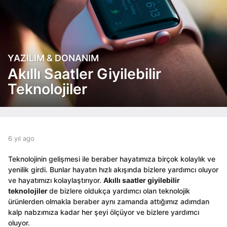
YAZILIM & DONANIM
6
y
Akıllı Saatler Giyilebilir
ı
Teknolojiler
l
a
g
o
5
b
6 yıl ago
5
y
y
y
ı
e
ı
Teknolojinin gelişmesi ile beraber hayatımıza birçok kolaylık ve
l
d
l
yenilik girdi. Bunlar hayatın hızlı akışında bizlere yardımcı oluyor
a
i
a
ve hayatımızı kolaylaştırıyor.
Akıllı saatler giyilebilir
t
g
g
teknolojiler
de bizlere oldukça yardımcı olan teknolojik
o
o
o
ürünlerden olmakla beraber aynı zamanda attığımız adımdan
r
kalp nabzımıza kadar her şeyi ölçüyor ve bizlere yardımcı
oluyor.