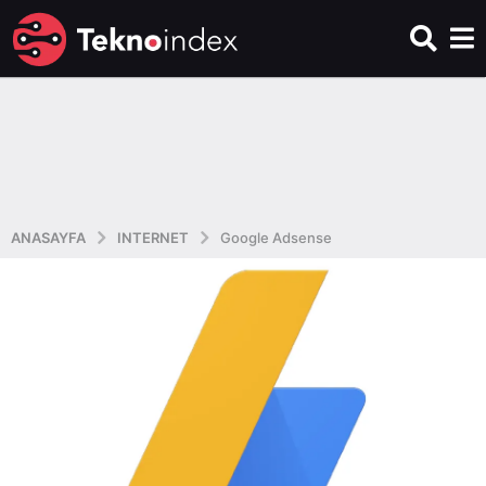
ANASAYFA
INTERNET
Google Adsense