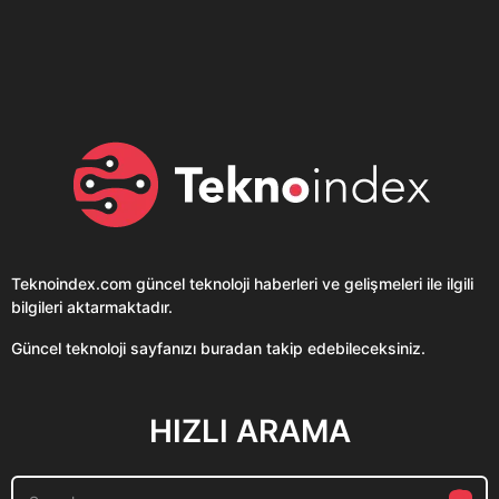
sohbet uygulaması
Teknolojiyi Yansıtıyor;
Clubhouse sonunda...
Karaca!
Teknoindex.com
güncel teknoloji haberleri ve gelişmeleri ile ilgili
bilgileri aktarmaktadır.
Güncel teknoloji sayfanızı buradan takip edebileceksiniz.
HIZLI ARAMA
S