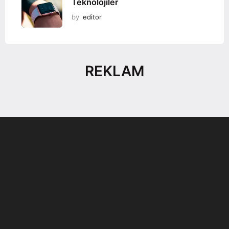
Teknolojiler
by
editor
REKLAM
Son dönemin popüler sesli
Elektrikli Ürünler