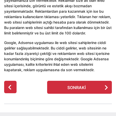
yayınlamanıza izin vermektedir. Reklamlar size ait olan web
sitesi içerisinde, görüntü ve estetik akışı bozmadan
yayınlanmaktadır. Reklamlardan para kazanmak için ise bu
reklamlara kullanıcıların tıklaması yeterlidir. Tıklanan her reklam,
web sitesi sahiplerinin açtığı hesaba para olarak dönmektedir.
Bu paraların web sitesi sahibi tarafından kullanılması için bir üst
limit belirlenmiştir ve bu üst limit de 100 dolardır.
Google, Adsense uygulaması ile web sitesi sahiplerine ciddi
gelirler sağlayabilmektedir. Bu ciddi gelirler, web sitesinin ne
kadar fazla ziyaretçi çektiği ve reklamların web sitesi içerisine
konumlandırılış biçimine göre değişmektedir. Google Adsense
uygulaması, kalite kriterlerini ihlal eden web sitelerini
kapatarak, reklam uygulamasına da son vermektedir.
P
SONRAKI
o
s
t
P