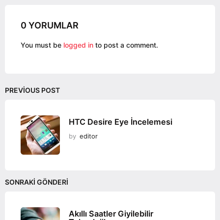
a
g
0 YORUMLAR
i
n
You must be
logged in
to post a comment.
a
t
i
o
PREVIOUS POST
n
HTC Desire Eye İncelemesi
by
editor
SONRAKI GÖNDERI
Akıllı Saatler Giyilebilir