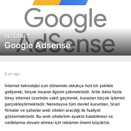
INTERNET
6
y
Google Adsense
ı
l
a
g
o
b
6 yıl ago
6
y
y
6
e
ı
y
İnternet teknolojisi son dönemde oldukça hızlı bir şekilde
d
l
ı
gelişerek, birçok insanın ilgisini çekmektedir. Artık daha fazla
i
a
l
birey internet üzerinde vakit geçirerek, buradan birçok işlemini
t
g
a
gerçekleştirmektedir. Neredeyse tüm devlet kurumları, ticari
o
o
g
firmalar ve şahıslar web siteleri aracılığı ile faaliyet
r
o
göstermektedir. Bu web sitelerinin ayakta kalabilmesi ve
varlıklarına devam etmesi için reklamın önemi büyüktür.