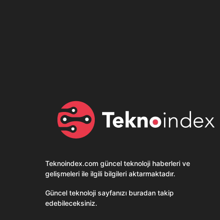
Son dönemin popüler sesli
Elektrikli Ürünle
sohbet uygulaması
Teknolojiyi Yansıtı
Clubhouse sonunda...
Karaca!
Teknoindex.com
güncel teknoloji haberleri ve
gelişmeleri ile ilgili bilgileri aktarmaktadır.
Güncel teknoloji sayfanızı buradan takip
edebileceksiniz.