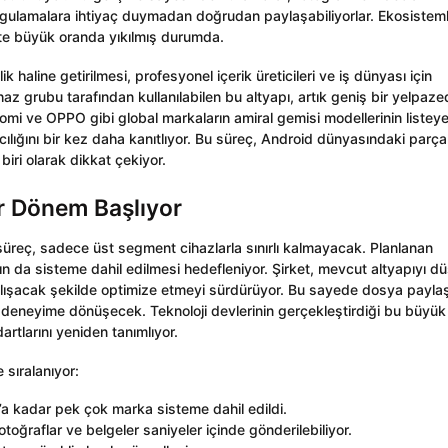
ygulamalara ihtiyaç duymadan doğrudan paylaşabiliyorlar. Ekosistem
ikte büyük oranda yıkılmış durumda.
k haline getirilmesi, profesyonel içerik üreticileri ve iş dünyası için
ihaz grubu tarafından kullanılabilen bu altyapı, artık geniş bir yelpaz
aomi ve OPPO gibi global markaların amiral gemisi modellerinin listey
ıcılığını bir kez daha kanıtlıyor. Bu süreç, Android dünyasındaki parçal
biri olarak dikkat çekiyor.
ir Dönem Başlıyor
süreç, sadece üst segment cihazlarla sınırlı kalmayacak. Planlanan
rın da sisteme dahil edilmesi hedefleniyor. Şirket, mevcut altyapıyı d
alışacak şekilde optimize etmeyi sürdürüyor. Bu sayede dosya paylaş
ir deneyime dönüşecek. Teknoloji devlerinin gerçekleştirdiği bu büyük
dartlarını yeniden tanımlıyor.
 sıralanıyor:
 kadar pek çok marka sisteme dahil edildi.
toğraflar ve belgeler saniyeler içinde gönderilebiliyor.