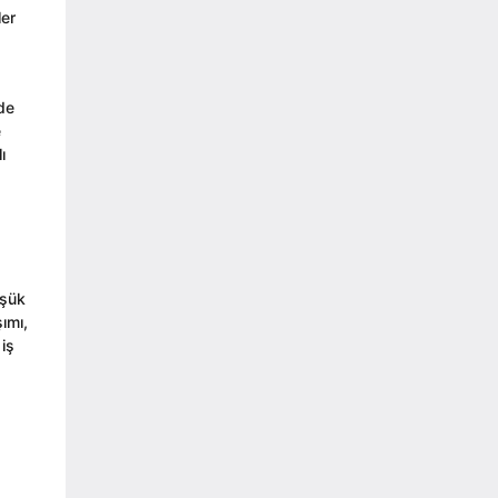
ler
ede
e
ı
üşük
ımı,
 iş