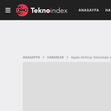
ANASAYFA
HA
ANASAYFA
HABERLER
Apple AirDrop Teknolojisi 