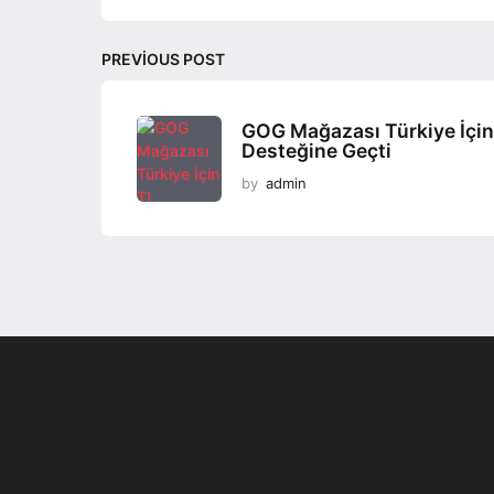
t
i
PREVIOUS POST
o
n
GOG Mağazası Türkiye İçin
Desteğine Geçti
by
admin