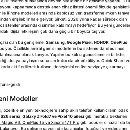
e akıllı telefon dünyasında devrim niteliğinde bir gelişme yaşandı. Uz
yonu kapsamında desteklenen cihaz listesi önemli ölçüde genişletil
r ile iPhone modelleri arasında kablosuz veri transferine imkan tanıya
fından erişilebilir hale geliyor. Şirket, 2026 yılına kadar sürecek olan
sistemler arasındaki sınırları kaldırmayı hedefliyor. Bu yeni güncell
ndaki dijital etkileşimi çok daha güçlü bir boyuta taşıyor.
arçası olan bu genişleme,
Samsung, Google Pixel, HONOR, OnePlus,
sıyor. Özellikle amiral gemisi modellerin bu sisteme dahil edilmesi,
arılmasına olanak tanıyor. Yapılan bu köklü güncelleme ile birlikte,
aşadığı dosya paylaşım sorunları kalıcı olarak çözülüyor. Quick Share v
arda aktif edilerek kullanıcı deneyimini en üst seviyeye çıkarmayı
eni Modeller
ellikle en yeni teknolojilere sahip akıllı telefon kullanıcılarını odak
S26 serisi, Galaxy Z Fold7 ve Pixel 10 ailesi
gibi merakla beklenen
Magic V6, OnePlus 15 ve Xiaomi 17T Pro
gibi popüler cihazlar da b
ulunuyor. Bu gelişme sayesinde kullanıcılar, fotoğraf ve videolarını