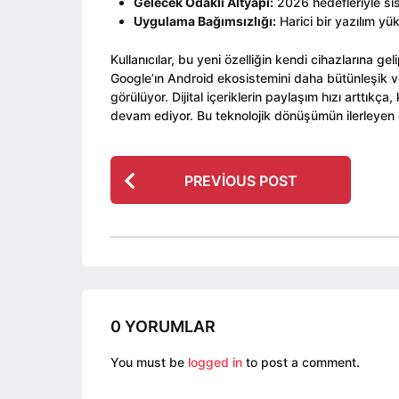
Gelecek Odaklı Altyapı:
2026 hedefleriyle sis
Uygulama Bağımsızlığı:
Harici bir yazılım y
Kullanıcılar, bu yeni özelliğin kendi cihazlarına g
Google’ın Android ekosistemini daha bütünleşik ve 
görülüyor. Dijital içeriklerin paylaşım hızı arttıkça,
devam ediyor. Bu teknolojik dönüşümün ilerleye
P
PREVIOUS POST
o
s
t
P
a
g
0 YORUMLAR
i
n
You must be
logged in
to post a comment.
a