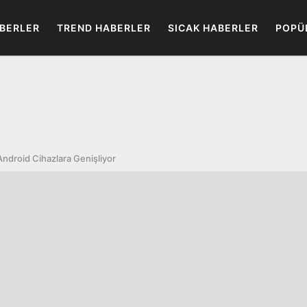
BERLER
TREND HABERLER
SICAK HABERLER
POPÜ
Android Cihazlara Genişliyor