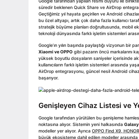
o
Google tarafından yapılan resmi duyuru ile birlikt
i
o
süredir beklenen Quick Share ve AirDrop entegras
n
Geçtiğimiz yıl hayata geçirilen ve Android cihazla
bu özel altyapı, artık çok daha fazla kullanıcı tara
stratejik büyüme planları doğrultusunda, mobil eko
teknoloji dünyasında farklı işletim sistemleri arası
Google’ın yılın başında paylaştığı vizyonun bir p
Xiaomi ve OPPO
gibi pazarın öncü markalarını kap
yüksek boyutlu dosyaların saniyeler içerisinde akt
kullanıcıların farklı işletim sistemleri arasında y
AirDrop entegrasyonu, güncel nesil Android cihazl
başarıyor.
Genişleyen Cihaz Listesi ve Y
Google tarafından yürütülen bu genişleme hamlesi, öz
noktasına alıyor. Sistemin yeni halkasında
Galaxy 
modeller yer alıyor. Ayrıca
OPPO Find X9, HONOR 
büyük ekosisteme dahil edilen modeller arasında b