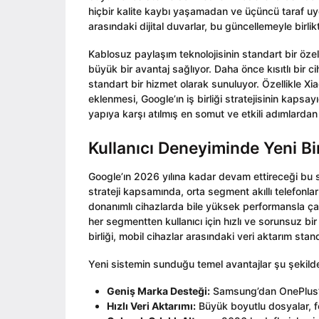
hiçbir kalite kaybı yaşamadan ve üçüncü taraf u
arasındaki dijital duvarlar, bu güncellemeyle birl
Kablosuz paylaşım teknolojisinin standart bir özelli
büyük bir avantaj sağlıyor. Daha önce kısıtlı bir c
standart bir hizmet olarak sunuluyor. Özellikle Xi
eklenmesi, Google’ın iş birliği stratejisinin kapsay
yapıya karşı atılmış en somut ve etkili adımlardan 
Kullanıcı Deneyiminde Yeni B
Google’ın 2026 yılına kadar devam ettireceği bu 
strateji kapsamında, orta segment akıllı telefonla
donanımlı cihazlarda bile yüksek performansla ç
her segmentten kullanıcı için hızlı ve sorunsuz b
birliği, mobil cihazlar arasındaki veri aktarım stan
Yeni sistemin sunduğu temel avantajlar şu şekilde
Geniş Marka Desteği:
Samsung’dan OnePlus’a
Hızlı Veri Aktarımı:
Büyük boyutlu dosyalar, fo