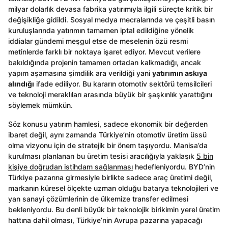
milyar dolarlık devasa fabrika yatırımıyla ilgili süreçte kritik bir
değişikliğe gidildi. Sosyal medya mecralarında ve çeşitli basın
kuruluşlarında yatırımın tamamen iptal edildiğine yönelik
iddialar gündemi meşgul etse de meselenin özü resmi
metinlerde farklı bir noktaya işaret ediyor. Mevcut verilere
bakıldığında projenin tamamen ortadan kalkmadığı, ancak
yapım aşamasına şimdilik ara verildiği yani
yatırımın askıya
alındığı
ifade ediliyor. Bu kararın otomotiv sektörü temsilcileri
ve teknoloji meraklıları arasında büyük bir şaşkınlık yarattığını
söylemek mümkün.
Söz konusu yatırım hamlesi, sadece ekonomik bir değerden
ibaret değil, aynı zamanda Türkiye’nin otomotiv üretim üssü
olma vizyonu için de stratejik bir önem taşıyordu. Manisa’da
kurulması planlanan bu üretim tesisi aracılığıyla yaklaşık
5 bin
kişiye doğrudan istihdam sağlanması
hedefleniyordu. BYD’nin
Türkiye pazarına girmesiyle birlikte sadece araç üretimi değil,
markanın küresel ölçekte uzman olduğu batarya teknolojileri ve
yan sanayi çözümlerinin de ülkemize transfer edilmesi
bekleniyordu. Bu denli büyük bir teknolojik birikimin yerel üretim
hattına dahil olması, Türkiye’nin Avrupa pazarına yapacağı