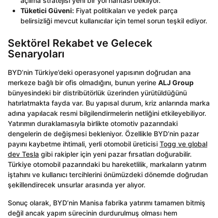
açılma stratejisi yeni bir yol haritası bekliyor.
Tüketici Güveni:
Fiyat politikaları ve yedek parça
belirsizliği mevcut kullanıcılar için temel sorun teşkil ediyor.
Sektörel Rekabet ve Gelecek
Senaryoları
BYD’nin Türkiye’deki operasyonel yapısının doğrudan ana
merkeze bağlı bir ofis olmadığını, bunun yerine
ALJ Group
bünyesindeki bir distribütörlük üzerinden yürütüldüğünü
hatırlatmakta fayda var. Bu yapısal durum, kriz anlarında marka
adına yapılacak resmi bilgilendirmelerin netliğini etkileyebiliyor.
Yatırımın duraklamasıyla birlikte otomotiv pazarındaki
dengelerin de değişmesi bekleniyor. Özellikle BYD’nin pazar
payını kaybetme ihtimali, yerli otomobil üreticisi
Togg ve global
dev Tesla
gibi rakipler için yeni pazar fırsatları doğurabilir.
Türkiye otomobil pazarındaki bu hareketlilik, markaların yatırım
iştahını ve kullanıcı tercihlerini önümüzdeki dönemde doğrudan
şekillendirecek unsurlar arasında yer alıyor.
Sonuç olarak, BYD’nin Manisa fabrika yatırımı tamamen bitmiş
değil ancak yapım sürecinin durdurulmuş olması hem