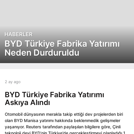
HABERLER
2
a
BYD Türkiye Fabrika Yatırımı
y
Neden Durduruldu
a
g
o
2
a
b
2 ay ago
2
y
y
a
a
a
BYD Türkiye Fabrika Yatırımı
y
g
d
a
Askıya Alındı
o
m
g
i
o
Otomobil dünyasının merakla takip ettiği dev projelerden biri
n
olan BYD Manisa yatırımı hakkında beklenmedik gelişmeler
yaşanıyor. Reuters tarafından paylaşılan bilgilere göre, Çinli
teknoloji devi BYD’nin Türkiye’de gerçekleştirmeyi planladığı 1