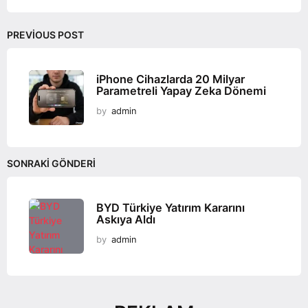
t
i
o
PREVIOUS POST
n
iPhone Cihazlarda 20 Milyar
Parametreli Yapay Zeka Dönemi
by
admin
SONRAKI GÖNDERI
BYD Türkiye Yatırım Kararını
Askıya Aldı
by
admin