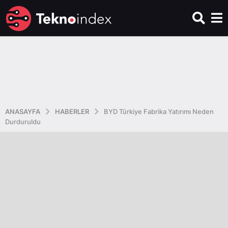
ANASAYFA
HABERLER
BYD Türkiye Fabrika Yatırımı Neden
Durduruldu