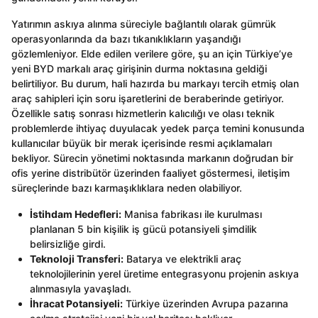
Yatırımın askıya alınma süreciyle bağlantılı olarak gümrük
operasyonlarında da bazı tıkanıklıkların yaşandığı
gözlemleniyor. Elde edilen verilere göre, şu an için Türkiye’ye
yeni BYD markalı araç girişinin durma noktasına geldiği
belirtiliyor. Bu durum, hali hazırda bu markayı tercih etmiş olan
araç sahipleri için soru işaretlerini de beraberinde getiriyor.
Özellikle satış sonrası hizmetlerin kalıcılığı ve olası teknik
problemlerde ihtiyaç duyulacak yedek parça temini konusunda
kullanıcılar büyük bir merak içerisinde resmi açıklamaları
bekliyor. Sürecin yönetimi noktasında markanın doğrudan bir
ofis yerine distribütör üzerinden faaliyet göstermesi, iletişim
süreçlerinde bazı karmaşıklıklara neden olabiliyor.
İstihdam Hedefleri:
Manisa fabrikası ile kurulması
planlanan 5 bin kişilik iş gücü potansiyeli şimdilik
belirsizliğe girdi.
Teknoloji Transferi:
Batarya ve elektrikli araç
teknolojilerinin yerel üretime entegrasyonu projenin askıya
alınmasıyla yavaşladı.
İhracat Potansiyeli:
Türkiye üzerinden Avrupa pazarına