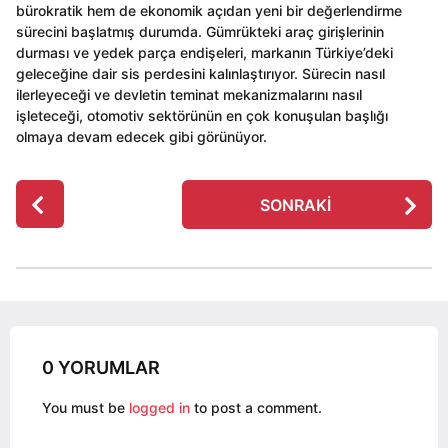
bürokratik hem de ekonomik açıdan yeni bir değerlendirme
sürecini başlatmış durumda. Gümrükteki araç girişlerinin
durması ve yedek parça endişeleri, markanın Türkiye’deki
geleceğine dair sis perdesini kalınlaştırıyor. Sürecin nasıl
ilerleyeceği ve devletin teminat mekanizmalarını nasıl
işleteceği, otomotiv sektörünün en çok konuşulan başlığı
olmaya devam edecek gibi görünüyor.
P
SONRAKI
o
s
t
P
a
g
0 YORUMLAR
i
n
You must be
logged in
to post a comment.
a