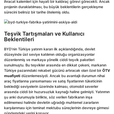
ihracat kalemleri için hayati bir kaldıraç görevi görecekti. Ancak
projenin duraklatılması, bu büyük beklentilerin gerçekleşme
sürecini belirsiz bir tarihe ötelemiş oldu.
Teşvik Tartışmaları ve Kullanıcı
Beklentileri
BYD’nin Türkiye yatırım kararı ilk açıklandığında, devlet
düzeyinde üst seviye katılımın olduğu organizasyonlar
düzenlenmiş ve markaya yönelik ciddi teşvik paketleri
sunulmuştu. Bu teşvikler arasında en dikkat çekeni, markanın
Türkiye pazarındaki rekabet gücünü artıracak olan özel bir
ÖTV
muafiyeti
düzenlemesiydi. Ancak bu avantajlı durumun nihai
araç fiyatlarına yansımaması ve satış fiyatlarının tüketicinin
beklediği seviyelerin üzerinde kalması, otomobil severler
arasında ciddi bir huzursuzluk kaynağı haline gelmişti. Yatırımın
şu anki durumuyla birlikte, söz verilen fabrikanın inşa
edilmemesi halinde devletin uğradığı muhtemel zararların
karşılanması için teminat mektubu süreçlerinin devreye girmesi
gündemdeki yerini koruyor.