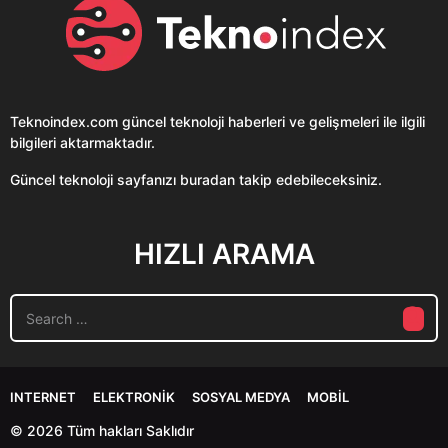
Teknoindex.com
güncel teknoloji haberleri ve gelişmeleri ile ilgili
bilgileri aktarmaktadır.
Güncel teknoloji sayfanızı buradan takip edebileceksiniz.
HIZLI ARAMA
S
e
a
r
c
INTERNET
ELEKTRONIK
SOSYAL MEDYA
MOBIL
h
f
© 2026 Tüm hakları Saklıdır
o