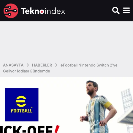
ANASAYFA
HABERLER
eFootball Nintendo Switch 2’ye
Geliyor İddiası Gündemde