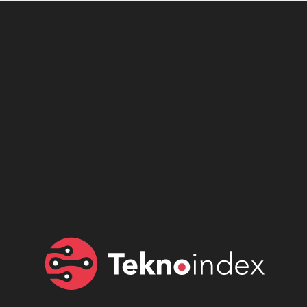
Son dönemin popüler sesli
Elektrikli Ürünler
sohbet uygulaması
Teknolojiyi Yansıtıyor;
Clubhouse sonunda...
Karaca!