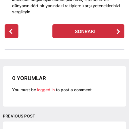
dünyanın dört bir yanındaki rakiplere karşı yeteneklerinizi
sergileyin.
P
SONRAKI
o
s
t
P
a
g
0 YORUMLAR
i
n
You must be
logged in
to post a comment.
a
t
i
o
PREVIOUS POST
n