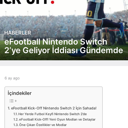
HABERLER
6
a
eFootball Nintendo Switch
y
2’ye Geliyor İddiası Gündemde
a
g
o
6
a
b
6 ay ago
6
y
y
a
a
a
y
İçindekiler
g
d
a
o
m
g
i
o
eFootball Kick-Off Nintendo Switch 2 İçin Sahada!
n
Her Yerde Futbol Keyfi Nintendo Switch 2’de
eFootball Kick-Off! Yeni Oyun Modları ve Detaylar
Öne Çıkan Özellikler ve Modlar