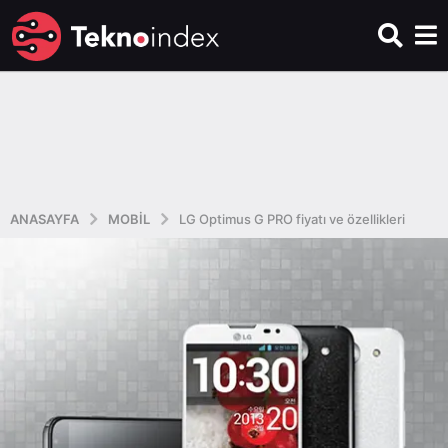
ANASAYFA
MOBIL
LG Optimus G PRO fiyatı ve özellikleri