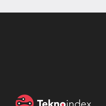
Son dönemin popüler sesli
Elektrikli Ürünler
sohbet uygulaması
Teknolojiyi Yansıtıyor;
Clubhouse sonunda...
Karaca!