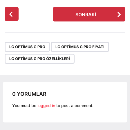
P
SONRAKI
o
s
t
P
,
,
a
LG OPTIMUS G PRO
LG OPTIMUS G PRO FIYATI
g
LG OPTIMUS G PRO ÖZELLIKLERI
i
n
a
t
i
0 YORUMLAR
o
You must be
logged in
to post a comment.
n