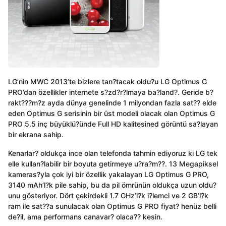
LG’nin MWC 2013’te bizlere tan?tacak oldu?u LG Optimus G
PRO’dan özellikler internete s?zd?r?lmaya ba?land?. Geride b?
rakt???m?z ayda dünya genelinde 1 milyondan fazla sat?? elde
eden Optimus G serisinin bir üst modeli olacak olan Optimus G
PRO 5.5 inç büyüklü?ünde Full HD kalitesined görüntü sa?layan
bir ekrana sahip.
Kenarlar? oldukça ince olan telefonda tahmin ediyoruz ki LG tek
elle kullan?labilir bir boyuta getirmeye u?ra?m??. 13 Megapiksel
kameras?yla çok iyi bir özellik yakalayan LG Optimus G PRO,
3140 mAh’l?k pile sahip, bu da pil ömrünün oldukça uzun oldu?
unu gösteriyor. Dört çekirdekli 1.7 GHz’l?k i?lemci ve 2 GB’l?k
ram ile sat??a sunulacak olan Optimus G PRO fiyat? henüz belli
de?il, ama performans canavar? olaca?? kesin.