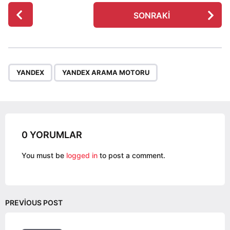
P
SONRAKI
o
s
t
P
,
a
YANDEX
YANDEX ARAMA MOTORU
g
i
n
a
0 YORUMLAR
t
i
You must be
logged in
to post a comment.
o
n
PREVIOUS POST