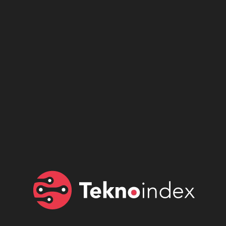
Son dönemin popüler sesli
Elektrikli Ürünler
sohbet uygulaması
Teknolojiyi Yansıtıyor;
Clubhouse sonunda...
Karaca!