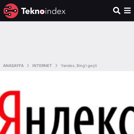
ANASAYFA
INTERNET
Yandex, Bing'i geçti