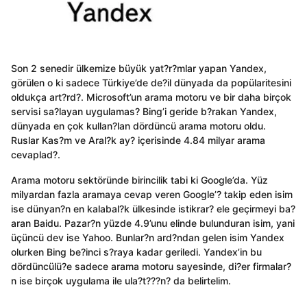
Son 2 senedir ülkemize büyük yat?r?mlar yapan Yandex,
görülen o ki sadece Türkiye’de de?il dünyada da popülaritesini
oldukça art?rd?. Microsoft’un arama motoru ve bir daha birçok
servisi sa?layan uygulamas? Bing’i geride b?rakan Yandex,
dünyada en çok kullan?lan dördüncü arama motoru oldu.
Ruslar Kas?m ve Aral?k ay? içerisinde 4.84 milyar arama
cevaplad?.
Arama motoru sektöründe birincilik tabi ki Google’da. Yüz
milyardan fazla aramaya cevap veren Google’? takip eden isim
ise dünyan?n en kalabal?k ülkesinde istikrar? ele geçirmeyi ba?
aran Baidu. Pazar?n yüzde 4.9’unu elinde bulunduran isim, yani
üçüncü dev ise Yahoo. Bunlar?n ard?ndan gelen isim Yandex
olurken Bing be?inci s?raya kadar geriledi. Yandex’in bu
dördüncülü?e sadece arama motoru sayesinde, di?er firmalar?
n ise birçok uygulama ile ula?t???n? da belirtelim.