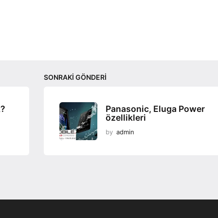
SONRAKI GÖNDERI
k?
Panasonic, Eluga Power
özellikleri
by
admin