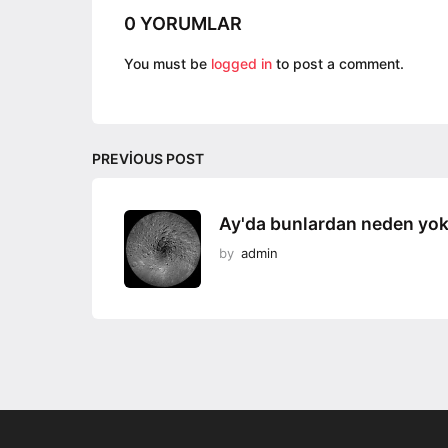
i
0 YORUMLAR
o
You must be
logged in
to post a comment.
n
PREVIOUS POST
Ay'da bunlardan neden yo
by
admin