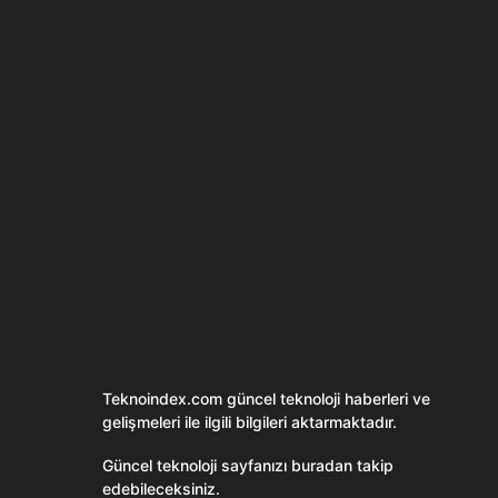
Son dönemin popüler sesli
Elektrikli Ürünle
sohbet uygulaması
Teknolojiyi Yansıtı
Clubhouse sonunda...
Karaca!
Teknoindex.com
güncel teknoloji haberleri ve
gelişmeleri ile ilgili bilgileri aktarmaktadır.
Güncel teknoloji sayfanızı buradan takip
edebileceksiniz.