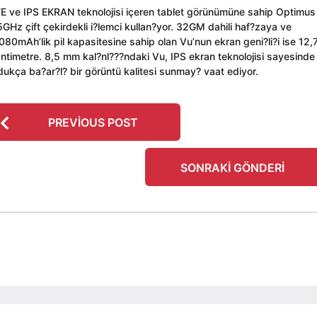
E ve IPS EKRAN teknolojisi içeren tablet görünümüne sahip Optimus
5GHz çift çekirdekli i?lemci kullan?yor. 32GM dahili haf?zaya ve
080mAh’lik pil kapasitesine sahip olan Vu’nun ekran geni?li?i ise 12,
ntimetre. 8,5 mm kal?nl???ndaki Vu, IPS ekran teknolojisi sayesinde
dukça ba?ar?l? bir görüntü kalitesi sunmay? vaat ediyor.
PREVIOUS POST
SONRAKI GÖNDERI