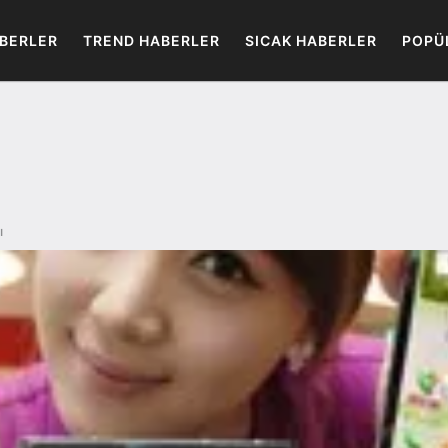
BERLER
TREND HABERLER
SICAK HABERLER
POPÜ
ı