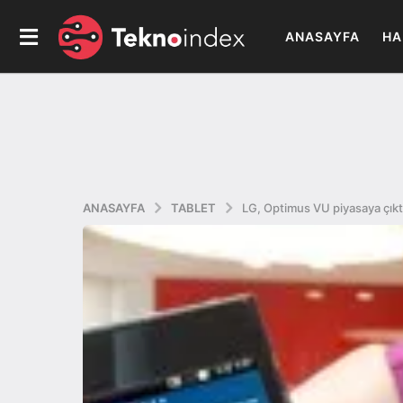
ANASAYFA
HA
ANASAYFA
TABLET
LG, Optimus VU piyasaya çıkt