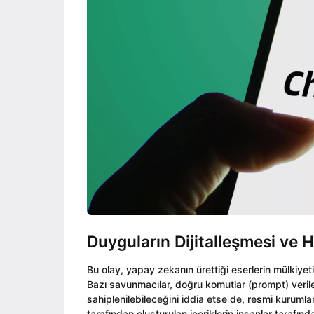
Duyguların Dijitalleşmesi ve H
Bu olay, yapay zekanın ürettiği eserlerin mülkiyet
Bazı savunmacılar, doğru komutlar (prompt) verilere
sahiplenilebileceğini iddia etse de, resmi kuruml
tarafından oluşturulan içeriklerin insanlar tarafı