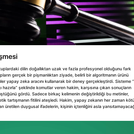
eşmesi
uplardaki dilin doğallıktan uzak ve fazla profesyonel olduğunu fark
ların gerçek bir pişmanlıktan ziyade, belirli bir algoritmanın ürünü
üler yapay zeka aracını kullanarak bir deney gerçekleştirdi. Sisteme “
 hazırla” şeklinde komutlar veren hakim, karşısına çıkan sonuçların
ştüğünü gördü. Sadece birkaç kelimenin değiştirildiği bu metinler,
ik tartışmanın fitilini ateşledi. Hakim, yapay zekanın her zaman kötü
n üretilen duygusal ifadelerin, kişinin içtenliğini asla yansıtamayacağ