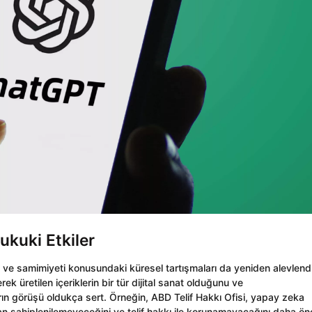
ukuki Etkiler
i ve samimiyeti konusundaki küresel tartışmaları da yeniden alevlendi
k üretilen içeriklerin bir tür dijital sanat olduğunu ve
arın görüşü oldukça sert. Örneğin, ABD Telif Hakkı Ofisi, yapay zeka
ndan sahiplenilemeyeceğini ve telif hakkı ile korunamayacağını daha ö