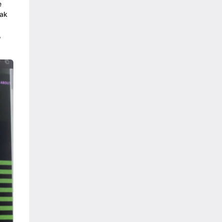
e
cak
,