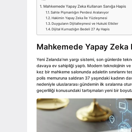
o
i
o
Mahkemede Yapay Zeka Kullanan Sanığa Hapis
n
Sahte Pişmanlığın Perdesi Aralanıyor
Hakimin Yapay Zeka İle Yüzleşmesi
Duyguların Dijitalleşmesi ve Hukuki Etkiler
Dijital Kurnazlığın Bedeli 27 Ay Hapis
Mahkemede Yapay Zeka K
Yeni Zelanda’nın yargı sistemi, son günlerde teknol
davaya ev sahipliği yaptı. Modern teknolojinin ve
kez bir mahkeme salonunda adaletin sınırlarını tes
polis memuruna saldıran 37 yaşındaki kadının dav
nedeniyle uluslararası gündemin ilk sıralarına otu
geçerliliği konusundaki tartışmaları yeni bir boyuta