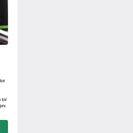
bir
 bir
ını