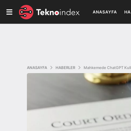
ANASAYFA
HA
ANASAYFA
HABERLER
Mahkemede ChatGPT Kulla