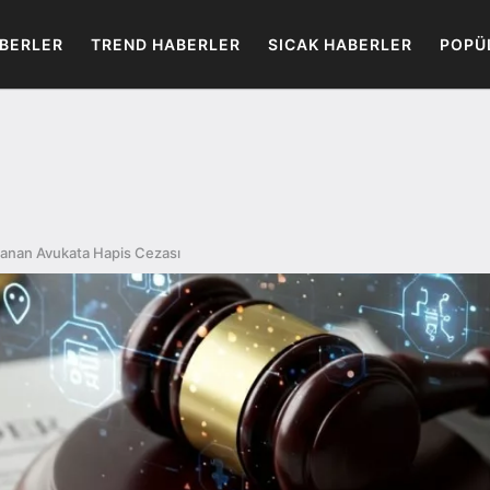
BERLER
TREND HABERLER
SICAK HABERLER
POPÜ
nan Avukata Hapis Cezası