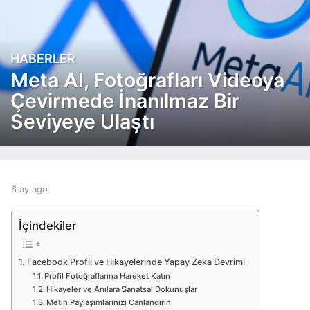
HABERLER
6
a
Meta AI, Fotoğrafları Videoya
y
Çevirmede İnanılmaz Bir
a
Seviyeye Ulaştı
g
o
6
a
y
b
6 ay ago
6
a
y
a
g
a
y
o
İçindekiler
d
a
m
g
i
o
Facebook Profil ve Hikayelerinde Yapay Zeka Devrimi
n
Profil Fotoğraflarına Hareket Katın
Hikayeler ve Anılara Sanatsal Dokunuşlar
Metin Paylaşımlarınızı Canlandırın