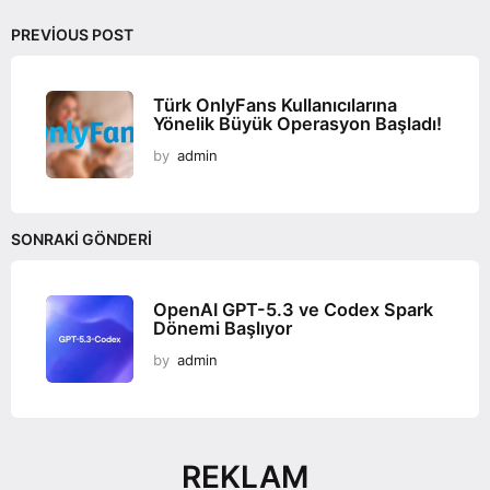
i
o
PREVIOUS POST
n
Türk OnlyFans Kullanıcılarına
Yönelik Büyük Operasyon Başladı!
by
admin
SONRAKI GÖNDERI
OpenAI GPT-5.3 ve Codex Spark
Dönemi Başlıyor
by
admin
REKLAM