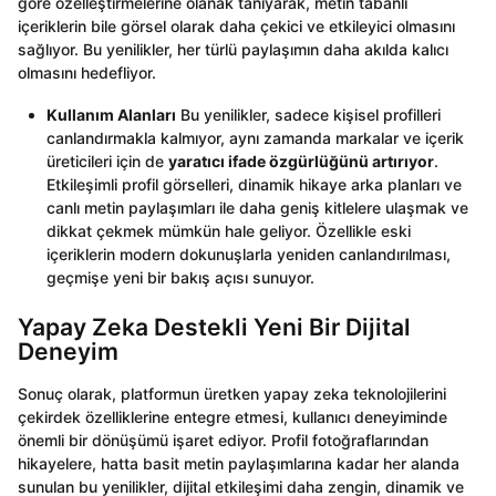
göre özelleştirmelerine olanak tanıyarak, metin tabanlı
içeriklerin bile görsel olarak daha çekici ve etkileyici olmasını
sağlıyor. Bu yenilikler, her türlü paylaşımın daha akılda kalıcı
olmasını hedefliyor.
Kullanım Alanları
Bu yenilikler, sadece kişisel profilleri
canlandırmakla kalmıyor, aynı zamanda markalar ve içerik
üreticileri için de
yaratıcı ifade özgürlüğünü artırıyor
.
Etkileşimli profil görselleri, dinamik hikaye arka planları ve
canlı metin paylaşımları ile daha geniş kitlelere ulaşmak ve
dikkat çekmek mümkün hale geliyor. Özellikle eski
içeriklerin modern dokunuşlarla yeniden canlandırılması,
geçmişe yeni bir bakış açısı sunuyor.
Yapay Zeka Destekli Yeni Bir Dijital
Deneyim
Sonuç olarak, platformun üretken yapay zeka teknolojilerini
çekirdek özelliklerine entegre etmesi, kullanıcı deneyiminde
önemli bir dönüşümü işaret ediyor. Profil fotoğraflarından
hikayelere, hatta basit metin paylaşımlarına kadar her alanda
sunulan bu yenilikler, dijital etkileşimi daha zengin, dinamik ve