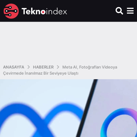
ANASAYFA
HABERLER
Meta AI, Fotoğrafları Videoya
Çevirmede İnanılmaz Bir Seviyeye Ulaştı