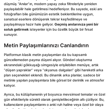
düşmüş “Anılar”ın, modern yapay zeka filtreleriyle yeniden
paylaşılabilir hale getirilmesi hedefleniyor. Bu sayede, eski anı
fotoğrafları bile günümüzün estetik beklentilerine uygun,
sanatsal eserlere dönüşerek tekrar keşfedilmeye ve
paylaşılmaya hazır hale geliyor.
Geçmiş anılarınıza yeni bir
soluk getirmek
isteyenler için bu özellik büyük bir fırsat
sunuyor.
Metin Paylaşımlarınızı Canlandırın
Platformun klasik metin paylaşımları da bu kapsamlı
güncellemeden payına düşeni alıyor. Gönderi oluşturma
ekranındaki gökkuşağı simgesiyle erişilebilen menüye, artık
“düşen yapraklar” veya “okyanus dalgaları” gibi hareketli arka
plan seçenekleri eklendi. Bu dinamik arka planlar, sadece bir
metinle yapılan paylaşımlara bile görsel bir derinlik ve atmosfer
katıyor.
Ayrıca, bu kütüphanenin yıl boyunca mevsimsel temalar ve özel
gün efektleriyle sürekli olarak genişletileceğinin altı çiziliyor. Bu,
kullanıcıların paylaşımlarını o anki ruh haline veya özel bir olaya