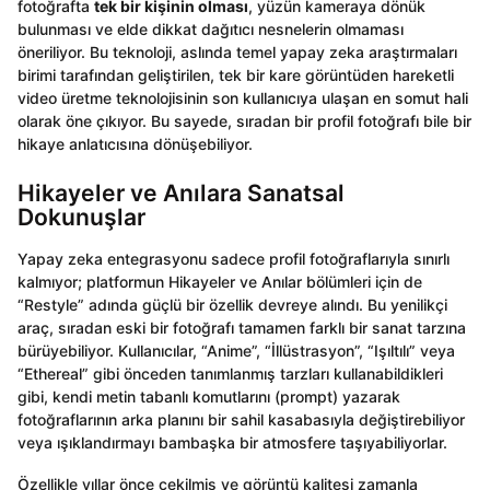
fotoğrafta
tek bir kişinin olması
, yüzün kameraya dönük
bulunması ve elde dikkat dağıtıcı nesnelerin olmaması
öneriliyor. Bu teknoloji, aslında temel yapay zeka araştırmaları
birimi tarafından geliştirilen, tek bir kare görüntüden hareketli
video üretme teknolojisinin son kullanıcıya ulaşan en somut hali
olarak öne çıkıyor. Bu sayede, sıradan bir profil fotoğrafı bile bir
hikaye anlatıcısına dönüşebiliyor.
Hikayeler ve Anılara Sanatsal
Dokunuşlar
Yapay zeka entegrasyonu sadece profil fotoğraflarıyla sınırlı
kalmıyor; platformun Hikayeler ve Anılar bölümleri için de
“Restyle” adında güçlü bir özellik devreye alındı. Bu yenilikçi
araç, sıradan eski bir fotoğrafı tamamen farklı bir sanat tarzına
bürüyebiliyor. Kullanıcılar, “Anime”, “İllüstrasyon”, “Işıltılı” veya
“Ethereal” gibi önceden tanımlanmış tarzları kullanabildikleri
gibi, kendi metin tabanlı komutlarını (prompt) yazarak
fotoğraflarının arka planını bir sahil kasabasıyla değiştirebiliyor
veya ışıklandırmayı bambaşka bir atmosfere taşıyabiliyorlar.
Özellikle yıllar önce çekilmiş ve görüntü kalitesi zamanla