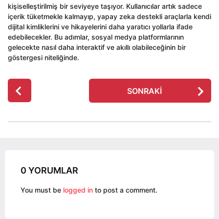
kişiselleştirilmiş bir seviyeye taşıyor. Kullanıcılar artık sadece
içerik tüketmekle kalmayıp, yapay zeka destekli araçlarla kendi
dijital kimliklerini ve hikayelerini daha yaratıcı yollarla ifade
edebilecekler. Bu adımlar, sosyal medya platformlarının
gelecekte nasıl daha interaktif ve akıllı olabileceğinin bir
göstergesi niteliğinde.
P
SONRAKI
o
s
t
P
a
g
0 YORUMLAR
i
n
You must be
logged in
to post a comment.
a
t