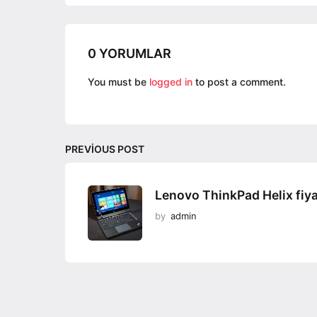
n
a
t
0 YORUMLAR
i
o
You must be
logged in
to post a comment.
n
PREVIOUS POST
Lenovo ThinkPad Helix fiy
by
admin