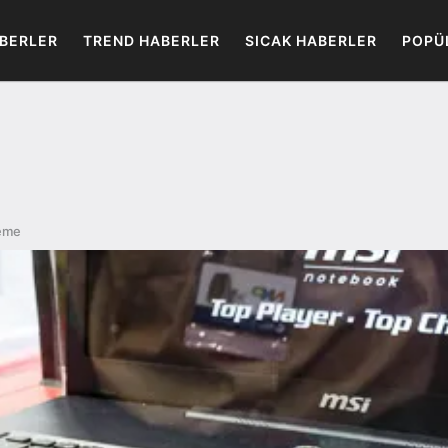
BERLER
TREND HABERLER
SICAK HABERLER
POPÜ
leme