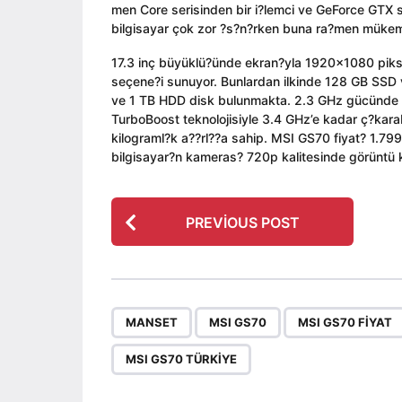
men Core serisinden bir i?lemci ve GeForce GTX se
bilgisayar çok zor ?s?n?rken buna ra?men mükemm
17.3 inç büyüklü?ünde ekran?yla 1920×1080 pikse
seçene?i sunuyor. Bunlardan ilkinde 128 GB SSD
ve 1 TB HDD disk bulunmakta. 2.3 GHz gücünde p
TurboBoost teknolojisiyle 3.4 GHz’e kadar ç?karab
kilograml?k a??rl??a sahip. MSI GS70 fiyat? 1.7
bilgisayar?n kameras? 720p kalitesinde görüntü k
P
PREVIOUS POST
o
s
t
P
,
,
MANSET
MSI GS70
MSI GS70 FIYAT
a
g
MSI GS70 TÜRKIYE
i