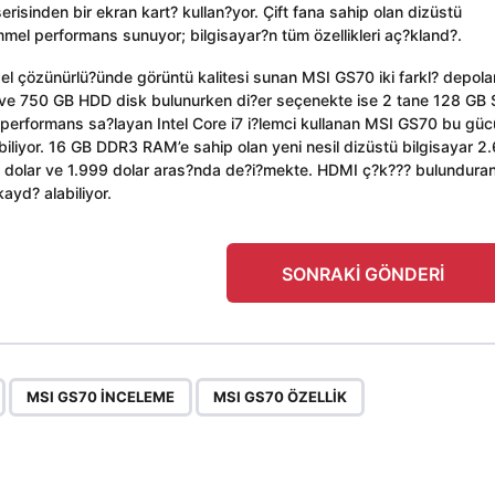
risinden bir ekran kart? kullan?yor. Çift fana sahip olan dizüstü
el performans sunuyor; bilgisayar?n tüm özellikleri aç?kland?.
l çözünürlü?ünde görüntü kalitesi sunan MSI GS70 iki farkl? depol
 ve 750 GB HDD disk bulunurken di?er seçenekte ise 2 tane 128 GB
erformans sa?layan Intel Core i7 i?lemci kullanan MSI GS70 bu gü
iliyor. 16 GB DDR3 RAM’e sahip olan yeni nesil dizüstü bilgisayar 2.
99 dolar ve 1.999 dolar aras?nda de?i?mekte. HDMI ç?k??? bulundura
ayd? alabiliyor.
SONRAKI GÖNDERI
,
,
,
MSI GS70 INCELEME
MSI GS70 ÖZELLIK