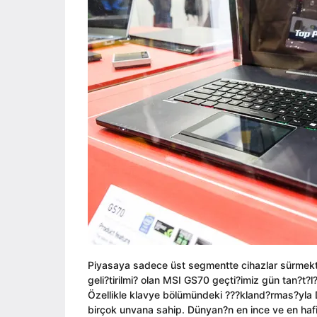
ı
i
a
l
n
g
a
o
g
o
Piyasaya sadece üst segmentte cihazlar sürmekte 
geli?tirilmi? olan MSI GS70 geçti?imiz gün tan?t?l
Özellikle klavye bölümündeki ???kland?rmas?yla D
birçok unvana sahip. Dünyan?n en ince ve en hafi