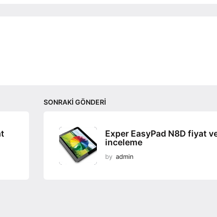
SONRAKI GÖNDERI
at
Exper EasyPad N8D fiyat v
inceleme
by
admin