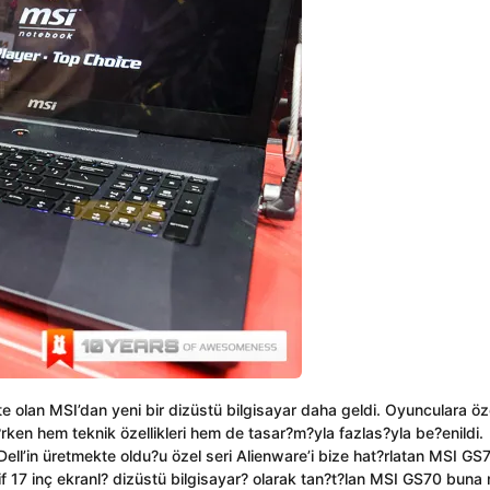
olan MSI’dan yeni bir dizüstü bilgisayar daha geldi. Oyunculara öz
?rken hem teknik özellikleri hem de tasar?m?yla fazlas?yla be?enildi.
ell’in üretmekte oldu?u özel seri Alienware’i bize hat?rlatan MSI GS
f 17 inç ekranl? dizüstü bilgisayar? olarak tan?t?lan MSI GS70 buna 