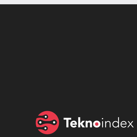
Son dönemin popüler sesli
Elektrikli Ürünle
sohbet uygulaması
Teknolojiyi Yansıtı
Clubhouse sonunda...
Karaca!