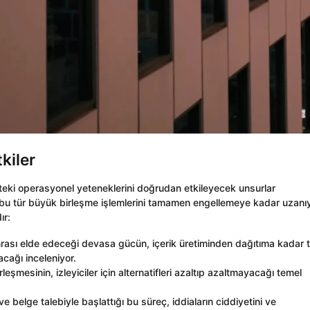
tkiler
kteki operasyonel yeteneklerini doğrudan etkileyecek unsurlar
er, bu tür büyük birleşme işlemlerini tamamen engellemeye kadar uzanıy
ır:
nrası elde edeceği devasa gücün, içerik üretiminden dağıtıma kadar
cağı inceleniyor.
şmesinin, izleyiciler için alternatifleri azaltıp azaltmayacağı temel
ve belge talebiyle başlattığı bu süreç, iddiaların ciddiyetini ve