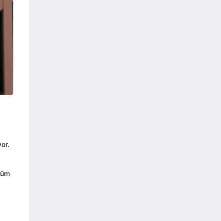
or.
 tüm