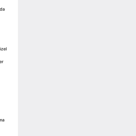
 da
özel
er
lma