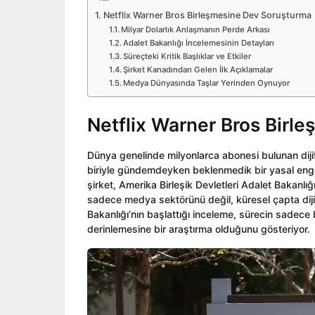
o
i
o
Netflix Warner Bros Birleşmesine Dev Soruşturma
n
Milyar Dolarlık Anlaşmanın Perde Arkası
Adalet Bakanlığı İncelemesinin Detayları
Süreçteki Kritik Başlıklar ve Etkiler
Şirket Kanadından Gelen İlk Açıklamalar
Medya Dünyasında Taşlar Yerinden Oynuyor
Netflix Warner Bros Birl
Dünya genelinde milyonlarca abonesi bulunan dijit
biriyle gündemdeyken beklenmedik bir yasal engel
şirket, Amerika Birleşik Devletleri Adalet Bakanlı
sadece medya sektörünü değil, küresel çapta dijita
Bakanlığı’nın başlattığı inceleme, sürecin sadece 
derinlemesine bir araştırma olduğunu gösteriyor.