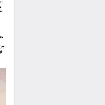
nin
e
ce
ın
n
rum,
ği