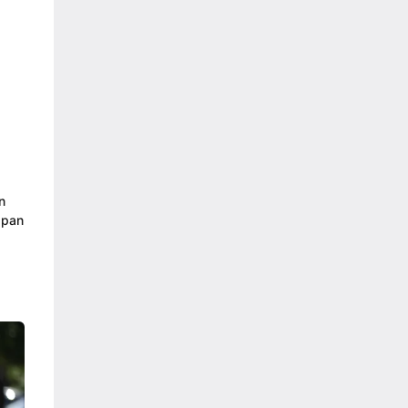
n
apan