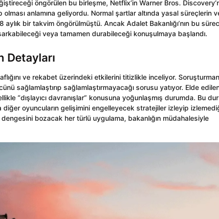
tireceği öngörülen bu birleşme, Netflix’in Warner Bros. Discovery’
olması anlamına geliyordu. Normal şartlar altında yasal süreçlerin v
8 aylık bir takvim öngörülmüştü. Ancak Adalet Bakanlığı’nın bu süre
lde sarkabileceği veya tamamen durabileceği konuşulmaya başlandı.
n Detayları
aflığını ve rekabet üzerindeki etkilerini titizlikle inceliyor. Soruşturman
gücünü sağlamlaştırıp sağlamlaştırmayacağı sorusu yatıyor. Elde edile
özellikle “dışlayıcı davranışlar” konusuna yoğunlaşmış durumda. Bu du
ya diğer oyuncuların gelişimini engelleyecek stratejiler izleyip izlemedi
ar dengesini bozacak her türlü uygulama, bakanlığın müdahalesiyle