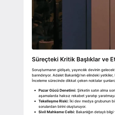
Süreçteki Kritik Başlıklar ve E
Soruşturmanın gidişatı, yayıncılık devinin gelece
barındırıyor. Adalet Bakanlığı’nın elindeki yetkil
İnceleme sürecinde dikkat çeken noktalar şunlard
Pazar Gücü Denetimi:
Şirketin satın alma so
aşamalarda haksız rekabet yaratıp yaratmaya
Tekelleşme Riski:
İki dev medya grubunun birle
sorulardan birini oluşturuyor.
Sivil Mahkeme Celbi:
Bakanlığın detaylı bilgi 