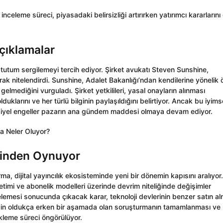
inceleme süreci, piyasadaki belirsizliği artırırken yatırımcı kararlarını
çıklamalar
r tutum sergilemeyi tercih ediyor. Şirket avukatı Steven Sunshine,
ak nitelendirdi. Sunshine, Adalet Bakanlığı’ndan kendilerine yönelik 
gelmediğini vurguladı. Şirket yetkilileri, yasal onayların alınması
lduklarını ve her türlü bilginin paylaşıldığını belirtiyor. Ancak bu iyims
siyel engeller pazarın ana gündem maddesi olmaya devam ediyor.
rinden Oynuyor
, dijital yayıncılık ekosisteminde yeni bir dönemin kapısını aralıyor.
etimi ve abonelik modelleri üzerinde devrim niteliğinde değişimler
celemesi sonucunda çıkacak karar, teknoloji devlerinin benzer satın a
n için oldukça erken bir aşamada olan soruşturmanın tamamlanması ve
bekleme süreci öngörülüyor.