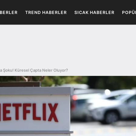
BERLER
TREND HABERLER
SICAK HABERLER
POPÜ
a Şoku! Küresel Çapta Neler Oluyor?