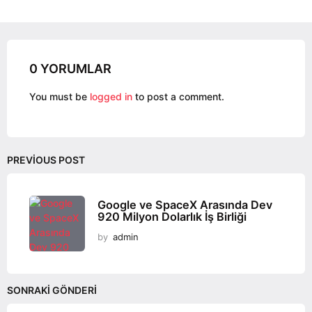
t
P
a
g
0 YORUMLAR
i
n
You must be
logged in
to post a comment.
a
t
i
o
PREVIOUS POST
n
Google ve SpaceX Arasında Dev
920 Milyon Dolarlık İş Birliği
by
admin
SONRAKI GÖNDERI