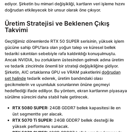
ediyor. Şirketin bu mimari değişikliği, kartların veri işleme hızını
doğrudan etkileyecek bir unsur olarak öne çıkıyor.
Üretim Stratejisi ve Beklenen Çıkış
Takvimi
Geçtiğimiz dönemlerde RTX 50 SUPER serisinin, yüksek işlem
gücüne sahip GPU’lara olan yoğun talep ve küresel bellek
tedariki sıkıntıları sebebiyle rafa kaldırıldığı konuşulmuştu.
Ancak NVIDIA, bu zorlukların üstesinden gelmek adına üretim
ve tedarik zincirinde önemli bir strateji değişikliğine gidiyor.
Şirketin, AIC ortaklarına GPU ve VRAM paketlerini
doğrudan
set halinde
tedarik ederek, üretim bandındaki olası
gecikmelerin ve uyumluluk sorunlarının önüne geçmeyi
hedeflediği ifade ediliyor. Bu yöntem, ekran kartlarının piyasaya
sürülme sürecini daha stabil hale getirecek.
RTX 5080 SUPER:
24GB GDDR7 bellek kapasitesi ile en
üst segmentte yer alacak.
RTX 5070 Ti SUPER:
24GB GDDR7 bellek desteği ile
yüksek performans sunacak.