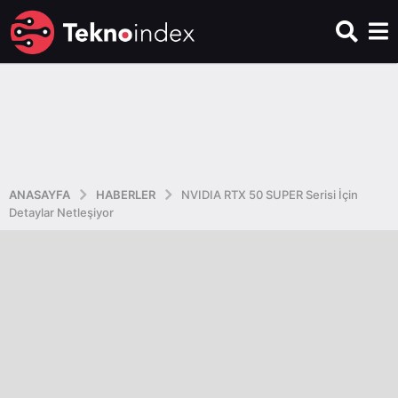
ANASAYFA
HABERLER
NVIDIA RTX 50 SUPER Serisi İçin
Detaylar Netleşiyor