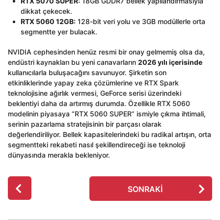
RTX 5070 SUPER:
18GB GDDR7 bellek yapılandırmasıyla
dikkat çekecek.
RTX 5060 12GB:
128-bit veri yolu ve 3GB modüllerle orta
segmentte yer bulacak.
NVIDIA cephesinden henüz resmi bir onay gelmemiş olsa da,
endüstri kaynakları bu yeni canavarların
2026 yılı içerisinde
kullanıcılarla buluşacağını savunuyor. Şirketin son
etkinliklerinde yapay zeka çözümlerine ve RTX Spark
teknolojisine ağırlık vermesi, GeForce serisi üzerindeki
beklentiyi daha da artırmış durumda. Özellikle RTX 5060
modelinin piyasaya “RTX 5060 SUPER” ismiyle çıkma ihtimali,
serinin pazarlama stratejisinin bir parçası olarak
değerlendiriliyor. Bellek kapasitelerindeki bu radikal artışın, orta
segmentteki rekabeti nasıl şekillendireceği ise teknoloji
dünyasında merakla bekleniyor.
P
SONRAKI
o
s