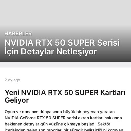
HABERLER
2
a
NVIDIA RTX 50 SUPER Serisi
y
İçin Detaylar Netleşiyor
a
g
o
2
a
b
2 ay ago
2
y
y
a
a
a
Yeni NVIDIA RTX 50 SUPER Kartları
y
g
d
a
Geliyor
o
m
g
i
o
Oyun ve donanım dünyasında büyük bir heyecan yaratan
n
NVIDIA GeForce RTX 50 SUPER serisi ekran kartları hakkında
beklenen detaylar gün yüzüne çıkmaya başladı. Sektör
içerisinden gelen son raporlar, bir süredir belirsizliğini koruyan