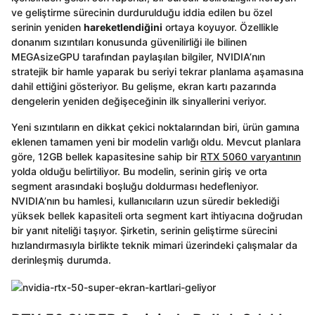
ve geliştirme sürecinin durdurulduğu iddia edilen bu özel
serinin yeniden
hareketlendiğini
ortaya koyuyor. Özellikle
donanım sızıntıları konusunda güvenilirliği ile bilinen
MEGAsizeGPU tarafından paylaşılan bilgiler, NVIDIA’nın
stratejik bir hamle yaparak bu seriyi tekrar planlama aşamasına
dahil ettiğini gösteriyor. Bu gelişme, ekran kartı pazarında
dengelerin yeniden değişeceğinin ilk sinyallerini veriyor.
Yeni sızıntıların en dikkat çekici noktalarından biri, ürün gamına
eklenen tamamen yeni bir modelin varlığı oldu. Mevcut planlara
göre, 12GB bellek kapasitesine sahip bir
RTX 5060 varyantının
yolda olduğu belirtiliyor. Bu modelin, serinin giriş ve orta
segment arasındaki boşluğu doldurması hedefleniyor.
NVIDIA’nın bu hamlesi, kullanıcıların uzun süredir beklediği
yüksek bellek kapasiteli orta segment kart ihtiyacına doğrudan
bir yanıt niteliği taşıyor. Şirketin, serinin geliştirme sürecini
hızlandırmasıyla birlikte teknik mimari üzerindeki çalışmalar da
derinleşmiş durumda.