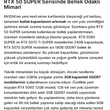
RTX 50 SUPER Serisinde Bellek Odaklı
Mimari
NVIDIA’nın yeni nesil ekran kartlarında izleyeceği yol haritası,
tamamen
bellek kapasitesini artırmak
ve veri yolu verimliliğini
optimize etmek üzerine kurulu görünüyor. Sızıntılara göre RTX
50 SUPER serisinde kullanılacak bellek yapılandırmaları,
standart modellerin oldukça ötesine geçecek. RTX 5080
SUPER ve RTX 5070 Ti SUPER modellerinin 24GB kapasiteyle,
RTX 5070 SUPER modelinin ise 18GB GDDR7 bellek ile
donatılması planlanıyor. Bu yüksek kapasiteler, günümüzün
yüksek çözünürlüklü oyunları ve yoğun grafik işleme süreçleri
için kritik bir avantaj sunmayı hedefliyor.
Teknik mimarideki bu büyük dönüşüm, önceki nesillerde
standart olan 2GB’lık yongalar yerine
3GB kapasiteli GDDR7
modüllerinin
kullanılmasını zorunlu kılıyor. Özellikle yeni
duyulan RTX 5060 12GB modeli, 128-bit veri yolu üzerinde
konumlandırılan dört adet 3GB GDDR7 modülü sayesinde
mümkün hale geliyor. Bu yapılandırma, daha önce gündeme
gelen ve 96-bit bellek yapısına sahip olacağı iddia edilen 9GB
kapasiteli varyantlardan çok daha gelişmiş bir mimariyi temsil