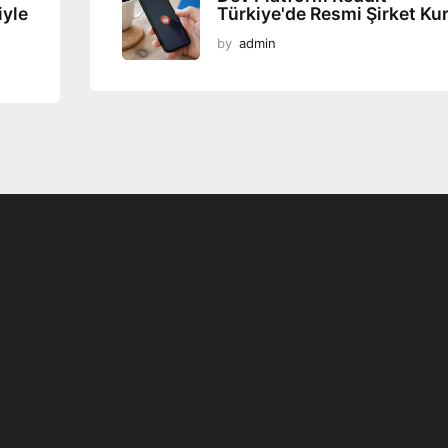
iyle
Türkiye'de Resmi Şirket Ku
by
admin
Programsız VPN
Değiştirme
r
Teknoloji Ofis Ürünleri
yor;
İsteGelsin’le Sen İste O
Gelsin!