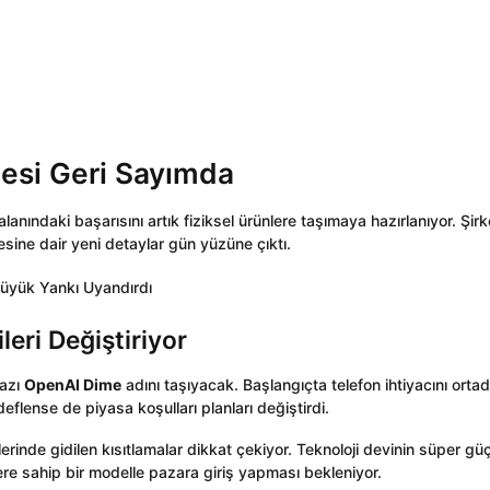
ojesi Geri Sayımda
nındaki başarısını artık fiziksel ürünlere taşımaya hazırlanıyor. Şirk
esine dair yeni detaylar gün yüzüne çıktı.
eri Değiştiriyor
hazı
OpenAI Dime
adını taşıyacak. Başlangıçta telefon ihtiyacını orta
deflense de piyasa koşulları planları değiştirdi.
lerinde gidilen kısıtlamalar dikkat çekiyor. Teknoloji devinin süper gü
ere sahip bir modelle pazara giriş yapması bekleniyor.