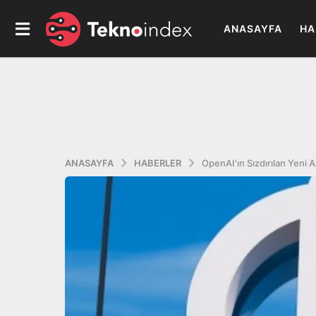
ANASAYFA
HA
ANASAYFA
HABERLER
OpenAI'ın Sızdırılan Yeni A