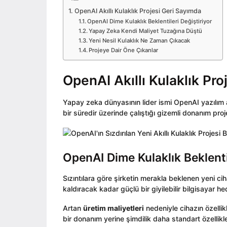
o
i
o
OpenAI Akıllı Kulaklık Projesi Geri Sayımda
n
OpenAI Dime Kulaklık Beklentileri Değiştiriyor
Yapay Zeka Kendi Maliyet Tuzağına Düştü
Yeni Nesil Kulaklık Ne Zaman Çıkacak
Projeye Dair Öne Çıkanlar
OpenAI Akıllı Kulaklık Pr
Yapay zeka dünyasının lider ismi OpenAI yazılım ala
bir süredir üzerinde çalıştığı gizemli donanım proj
OpenAI Dime Kulaklık Beklentil
Sızıntılara göre şirketin merakla beklenen yeni ci
kaldıracak kadar güçlü bir giyilebilir bilgisayar he
Artan
üretim maliyetleri
nedeniyle cihazın özellik
bir donanım yerine şimdilik daha standart özellikl