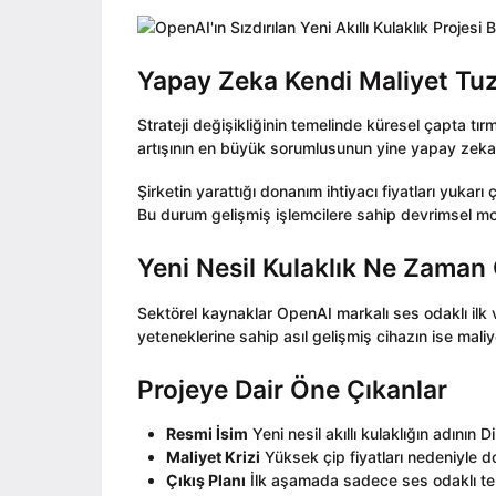
Yapay Zeka Kendi Maliyet Tu
Strateji değişikliğinin temelinde küresel çapta tı
artışının en büyük sorumlusunun yine yapay zeka
Şirketin yarattığı donanım ihtiyacı fiyatları yukar
Bu durum gelişmiş işlemcilere sahip devrimsel mo
Yeni Nesil Kulaklık Ne Zaman
Sektörel kaynaklar OpenAI markalı ses odaklı ilk
yeteneklerine sahip asıl gelişmiş cihazın ise maliye
Projeye Dair Öne Çıkanlar
Resmi İsim
Yeni nesil akıllı kulaklığın adının 
Maliyet Krizi
Yüksek çip fiyatları nedeniyle do
Çıkış Planı
İlk aşamada sadece ses odaklı te