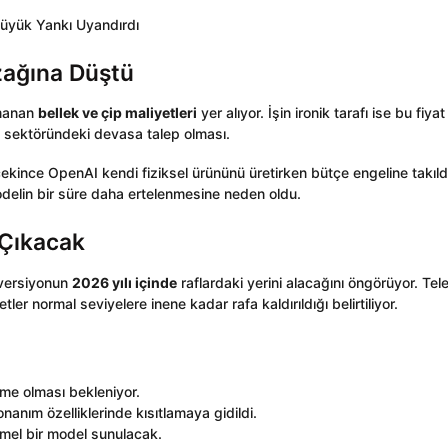
zağına Düştü
rmanan
bellek ve çip maliyetleri
yer alıyor. İşin ironik tarafı ise bu fiyat
 sektöründeki devasa talep olması.
ı çekince OpenAI kendi fiziksel ürününü üretirken bütçe engeline takıld
delin bir süre daha ertelenmesine neden oldu.
 Çıkacak
 versiyonun
2026 yılı içinde
raflardaki yerini alacağını öngörüyor. Tel
tler normal seviyelere inene kadar rafa kaldırıldığı belirtiliyor.
Dime olması bekleniyor.
nanım özelliklerinde kısıtlamaya gidildi.
mel bir model sunulacak.