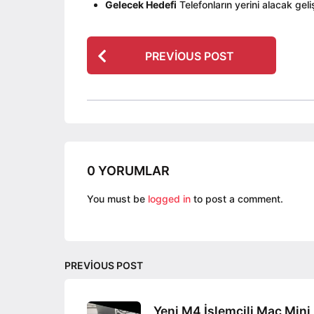
Gelecek Hedefi
Telefonların yerini alacak ge
P
PREVIOUS POST
o
s
t
P
a
g
0 YORUMLAR
i
n
You must be
logged in
to post a comment.
a
t
i
PREVIOUS POST
o
n
Yeni M4 İşlemcili Mac Mini