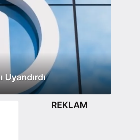
kı Uyandırdı
REKLAM