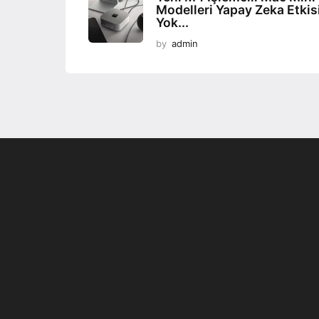
Modelleri Yapay Zeka Etkis
Yok...
by
admin
Son dönemin popüler sesli
Elektrikli Ürünle
sohbet uygulaması
Teknolojiyi Yansıtı
Clubhouse sonunda...
Karaca!