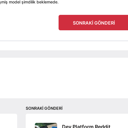
lişmiş model şimdilik beklemede.
SONRAKI GÖNDERI
SONRAKI GÖNDERI
Dev Platform Reddit