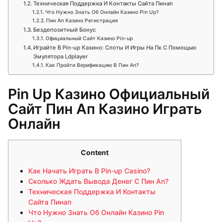
Техническая Поддержка И Контакты Сайта Пинап
Что Нужно Знать Об Онлайн Казино Pin Up?
Пин Ап Казино Регистрация
Бездепозитный Бонус
Официальный Сайт Казино Pin-up
Играйте В Pin-up Казино: Слоты И Игры На Пк С Помощью
Эмулятора Ldplayer
Как Пройти Верификацию В Пин Ап?
Pin Up Казино Официальный
Сайт Пин Ап Казино Играть
Онлайн
Content
Как Начать Играть В Pin-up Casino?
Сколько Ждать Вывода Денег С Пин Ап?
Техническая Поддержка И Контакты
Сайта Пинап
Что Нужно Знать Об Онлайн Казино Pin