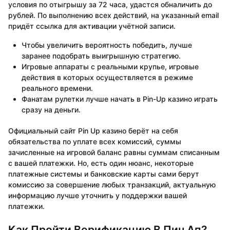
условия по отыгрышу за 72 часа, удастся обналичить до
рублей. По выполнению всех действий, на указанный email
придёт ссылка для активации учётной записи.
Чтобы увеличить вероятность победить, лучше
заранее подобрать выигрышную стратегию.
Игровые аппараты с реальными крупье, игровые
действия в которых осуществляется в режиме
реального времени.
Фанатам рулетки лучше начать в Pin-Up казино играть
сразу на деньги.
Официальный сайт Pin Up казино берёт на себя
обязательства по уплате всех комиссий, суммы
зачисленные на игровой баланс равны суммам списанным
с вашей платежки. Но, есть один нюанс, некоторые
платежные системы и банковские карты сами берут
комиссию за совершение любых транзакций, актуальную
информацию лучше уточнить у поддержки вашей
платежки.
Как Пройти Верификацию В Пин Ап?