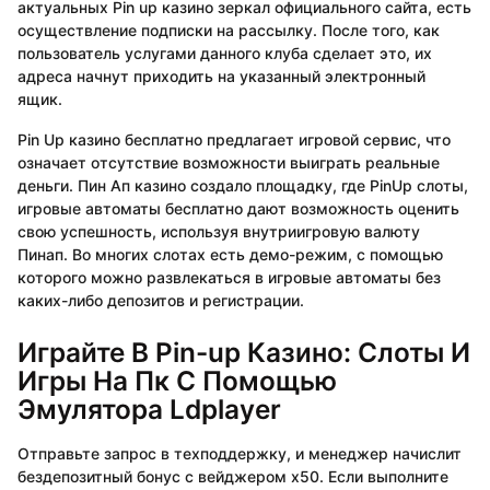
актуальных Pin up казино зеркал официального сайта, есть
осуществление подписки на рассылку. После того, как
пользователь услугами данного клуба сделает это, их
адреса начнут приходить на указанный электронный
ящик.
Pin Up казино бесплатно предлагает игровой сервис, что
означает отсутствие возможности выиграть реальные
деньги. Пин Ап казино создало площадку, где PinUp слоты,
игровые автоматы бесплатно дают возможность оценить
свою успешность, используя внутриигровую валюту
Пинап. Во многих слотах есть демо-режим, с помощью
которого можно развлекаться в игровые автоматы без
каких-либо депозитов и регистрации.
Играйте В Pin-up Казино: Слоты И
Игры На Пк С Помощью
Эмулятора Ldplayer
Отправьте запрос в техподдержку, и менеджер начислит
бездепозитный бонус с вейджером х50. Если выполните