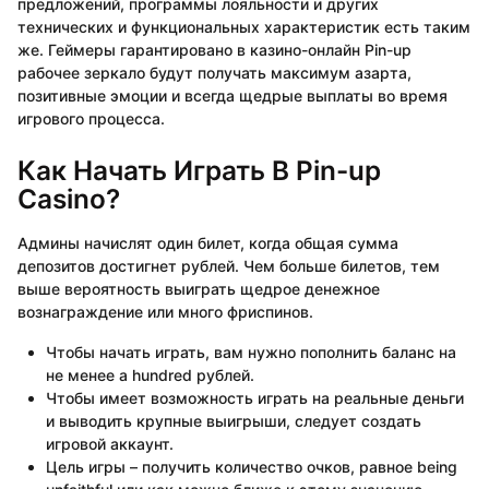
предложений, программы лояльности и других
технических и функциональных характеристик есть таким
же. Геймеры гарантировано в казино-онлайн Pin-up
рабочее зеркало будут получать максимум азарта,
позитивные эмоции и всегда щедрые выплаты во время
игрового процесса.
Как Начать Играть В Pin-up
Casino?
Админы начислят один билет, когда общая сумма
депозитов достигнет рублей. Чем больше билетов, тем
выше вероятность выиграть щедрое денежное
вознаграждение или много фриспинов.
Чтобы начать играть, вам нужно пополнить баланс на
не менее a hundred рублей.
Чтобы имеет возможность играть на реальные деньги
и выводить крупные выигрыши, следует создать
игровой аккаунт.
Цель игры – получить количество очков, равное being