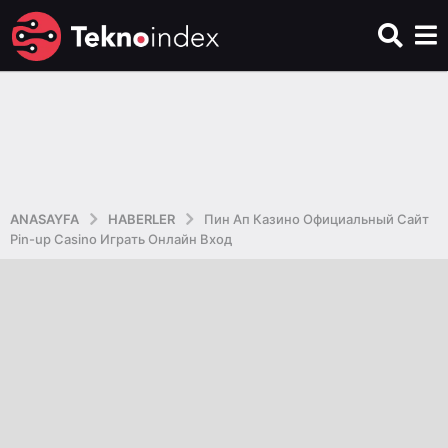
ANASAYFA
HABERLER
Пин Ап Казино Официальный Сайт
Pin-up Casino Играть Онлайн Вход