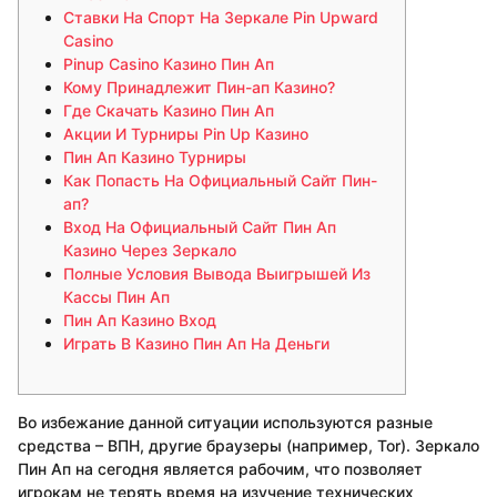
Ставки На Спорт На Зеркале Pin Upward
Casino
Pinup Casino Казино Пин Ап
Кому Принадлежит Пин-ап Казино?
Где Скачать Казино Пин Ап
Акции И Турниры Pin Up Казино
Пин Ап Казино Турниры
Как Попасть На Официальный Сайт Пин-
ап?
Вход На Официальный Сайт Пин Ап
Казино Через Зеркало
Полные Условия Вывода Выигрышей Из
Кассы Пин Ап
Пин Ап Казино Вход
Играть В Казино Пин Ап На Деньги
Во избежание данной ситуации используются разные
средства – ВПН, другие браузеры (например, Tor). Зеркало
Пин Ап на сегодня является рабочим, что позволяет
игрокам не терять время на изучение технических