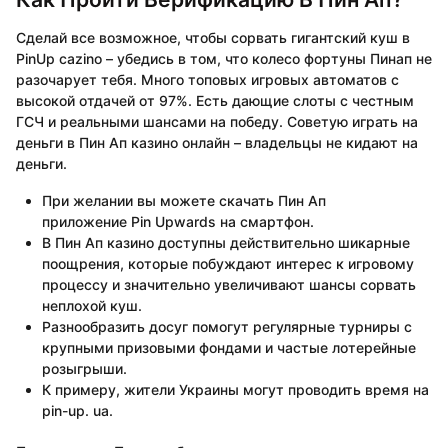
Сделай все возможное, чтобы сорвать гигантский куш в
PinUp cazino – убедись в том, что колесо фортуны Пинап не
разочарует тебя. Много топовых игровых автоматов с
высокой отдачей от 97%. Есть дающие слоты с честным
ГСЧ и реальными шансами на победу. Советую играть на
деньги в Пин Ап казино онлайн – владельцы не кидают на
деньги.
При желании вы можете скачать Пин Ап
приложение Pin Upwards на смартфон.
В Пин Ап казино доступны действительно шикарные
поощрения, которые побуждают интерес к игровому
процессу и значительно увеличивают шансы сорвать
неплохой куш.
Разнообразить досуг помогут регулярные турниры с
крупными призовыми фондами и частые лотерейные
розыгрыши.
К примеру, жители Украины могут проводить время на
pin-up. ua.