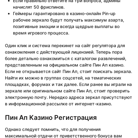
Если правильно ответите на три вопроса, админы
начислят 50 фриспинов.
Геймеры гарантировано в казино-онлайн Pin-up
рабочее зеркало будут получать максимум азарта,
позитивные эмоции и всегда щедрые выплаты во
время игрового процесса.
Один клик и система перекинет на сайт регулятора для
ознакомления с действующей лицензией. Теперь пора
более детально ознакомиться с каталогом развлечений,
представленным на официальном сайте Пин Ап казино.
Если не открывается сайт Пин Ап, стоит поискать зеркала.
Найти их можно в группах соцсетей, на тематических
площадках, форумах и так далее. Если ранее вы играли на
зеркале или оригинальном сайте Пин Ап, стоит проверить
электронную почту. Нередко адреса зеркал присутствуют
в информационной рассылке от интернет-казино.
Пин Ап Казино Регистрация
Однако следует помнить, что для получения
максимальной отдачи от приветственного бонуса вам