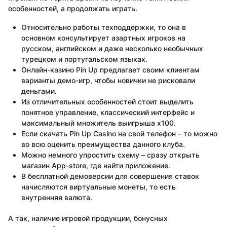
особенностей, а продолжать играть.
Относительно работы техподдержки, то она в
основном консультирует азартных игроков на
русском, английском и даже несколько необычных
турецком и португальском языках.
Онлайн-казино Pin Up предлагает своим клиентам
варианты демо-игр, чтобы новички не рисковали
деньгами.
Из отличительных особенностей стоит выделить
понятное управление, классический интерфейс и
максимальный множитель выигрыша х100.
Если скачать Pin Up Casino на свой телефон – то можно
во всю оценить преимущества данного клуба.
Можно немного упростить схему – сразу открыть
магазин App-store, где найти приложение.
В бесплатной демоверсии для совершения ставок
начисляются виртуальные монеты, то есть
внутренняя валюта.
А так, наличие игровой продукции, бонусных