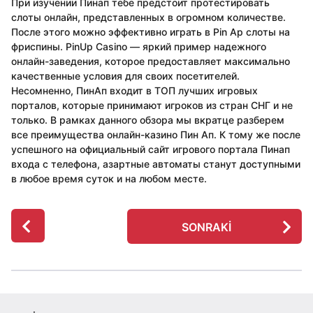
При изучении Пинап тебе предстоит протестировать
слоты онлайн, представленных в огромном количестве.
После этого можно эффективно играть в Pin Ap слоты на
фриспины. PinUp Casino — яркий пример надежного
онлайн-заведения, которое предоставляет максимально
качественные условия для своих посетителей.
Несомненно, ПинАп входит в ТОП лучших игровых
порталов, которые принимают игроков из стран СНГ и не
только. В рамках данного обзора мы вкратце разберем
все преимущества онлайн-казино Пин Ап. К тому же после
успешного на официальный сайт игрового портала Пинап
входа с телефона, азартные автоматы станут доступными
в любое время суток и на любом месте.
P
SONRAKI
o
s
t
P
a