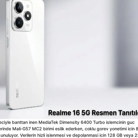
reciyle banttan inen MediaTek Dimensity 6400 Turbo islemcinin guc
erinde Mali-G57 MC2 birimi eslik ederken, coklu gorev yonetimi icin 
uluyor. Verilerin hizli islenmesi ve depolanmasi icin 128 GB veya 