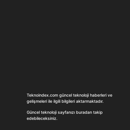
Son dönemin popüler sesli
Elektrikli Ürünle
sohbet uygulaması
Teknolojiyi Yansıtı
Clubhouse sonunda...
Karaca!
Teknoindex.com
güncel teknoloji haberleri ve
gelişmeleri ile ilgili bilgileri aktarmaktadır.
Güncel teknoloji sayfanızı buradan takip
edebileceksiniz.