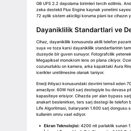
GB UFS 2.2 depolama birimleri tercih edilmis. An
zeka destekli Flux Engine kaynak yonetimi sayes
72 aylik sistem akiciligi koruma plani ise cihazın 
Dayaniklilik Standartlari ve 
Cihaz, dayaniklilik konusunda akilli telefon pazar
suya ve toza karsi dayaniklilik standartlarinin ta
duzeyde bir guven sunuyor. Fotografcilik yeten
Megapiksel monokrom lens on plana cikiyor. Ozellik
cozunurluklu on kamera, arka kapaktaki Aura Ring f
icerikler uretilmesine olanak taniyor.
Enerji ihtiyaci konusundaki devrimi temsil eden 7
amacliyor. 60W hizli sarj destegiyle bu devasa pi
kapasiteye erisiyor. Cihazda yer alan bypass sarj
anakart beslenirken, ters sarj destegi ile telefon 
Life Algoritmasi, bataryanin 1.600 sarj dongusu 
kullanim omru vaat ediyor.
Ekran Teknolojisi:
4200 nit parlaklik sunan