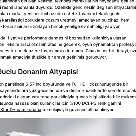
cularindan biri olan Realme, teknoloji meraklilarinin heyecanla bekledi
i resmi lansmanla duyurdu. Ozellikle genc neslin degisen ihtiyaclarin
lan marka, yeni nesil cihazinda estetik tasarimi teknik gucle
da karsilastigi zorluklara cozum uretmeyi amaclayan bu cihaz, hem
torun sinirlarini zorlayan bircok yenilige ev sahipligi yapiyor.
nda, fiyat ve performans dengesini bozmadan kullaniciya ulasan
bir iletisim araci olmanin otesine gecerek, oyun oynamaktan profesy
iya eslik etmek uzere tasarlanmis durumda. Cihazin her bir detayi, uz
unmak amaciyla titizlikle bir araya getirilmis gorunuyor.
 Guclu Donanim Altyapisi
 on panelinde 6.57 inc boyutunda ve Full HD+ cozunurlugunde bir
ayesinde ara yuz gecislerinde ve dinamik iceriklerde son derece ak
erindeki olaganustu tepe parlakligiyla gunes isigi altinda bile muke
sunda hassas olan kullanicilar icin %100 DCI-P3 renk gamini
 Star D+ cam koruma
teknolojisiyle guvence altina aliniyor.