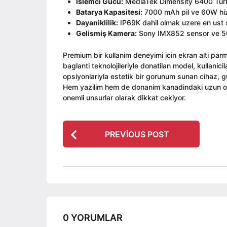
İslemci Gucu:
MediaTek Dimensity 6400 Turb
Batarya Kapasitesi:
7000 mAh pil ve 60W hizli
Dayaniklilik:
IP69K dahil olmak uzere en ust s
Gelismiş Kamera:
Sony IMX852 sensor ve 5
Premium bir kullanim deneyimi icin ekran alti par
baglanti teknolojileriyle donatilan model, kullanici
opsiyonlariyla estetik bir gorunum sunan cihaz, g
Hem yazilim hem de donanim kanadindaki uzun omu
onemli unsurlar olarak dikkat cekiyor.
P
PREVIOUS POST
o
s
t
P
a
g
0 YORUMLAR
i