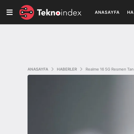
ANASAYFA
HA
ANASAYFA
HABERLER
Realme 16 5G Resmen Tanıtı