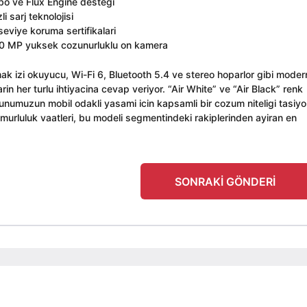
o ve Flux Engine destegi
 sarj teknolojisi
eviye koruma sertifikalari
0 MP yuksek cozunurluklu on kamera
mak izi okuyucu, Wi-Fi 6, Bluetooth 5.4 ve stereo hoparlor gibi moder
larin her turlu ihtiyacina cevap veriyor. “Air White” ve “Air Black” renk
unumuzun mobil odakli yasami icin kapsamli bir cozum niteligi tasiyo
rluluk vaatleri, bu modeli segmentindeki rakiplerinden ayiran en
SONRAKI GÖNDERI