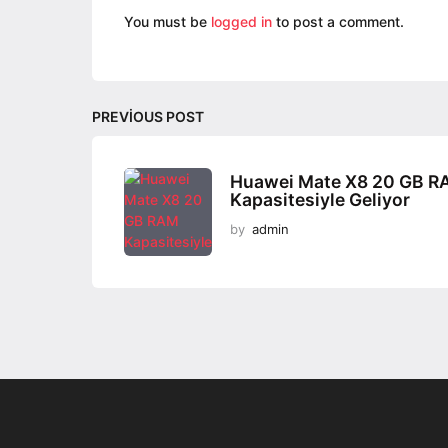
n
You must be
logged in
to post a comment.
a
t
i
PREVIOUS POST
o
n
Huawei Mate X8 20 GB 
Kapasitesiyle Geliyor
by
admin