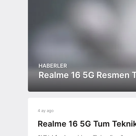
HABERLER
4
a
Realme 16 5G Resmen Tan
y
a
g
o
4
b
4 ay ago
4
a
y
a
y
a
Realme 16 5G Tum Teknik O
y
a
d
a
g
m
g