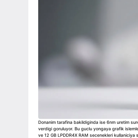
Donanim tarafina bakildiginda ise 6nm uretim su
verdigi goruluyor. Bu guclu yongaya grafik isleml
ve 12 GB LPDDR4X RAM secenekleri kullaniciya sun