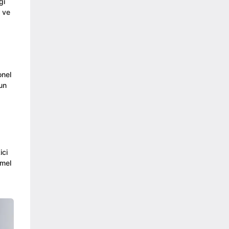
gi
i ve
onel
un
ici
mmel