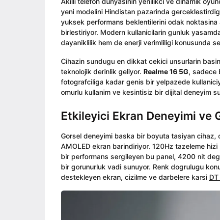
o
Akilli telefon dunyasinin yenilikci ve dinamik oyun
i
o
yeni modelini Hindistan pazarinda gerceklestirdig
n
yuksek performans beklentilerini odak noktasina a
birlestiriyor. Modern kullanicilarin gunluk yasam
dayaniklilik hem de enerji verimliligi konusunda sek
Cihazin sundugu en dikkat cekici unsurlarin basi
teknolojik derinlik geliyor.
Realme 16 5G
, sadece 
fotografciliga kadar genis bir yelpazede kullanic
omurlu kullanim ve kesintisiz bir dijital deneyim s
Etkileyici Ekran Deneyimi ve
Gorsel deneyimi baska bir boyuta tasiyan cihaz,
AMOLED ekran barindiriyor. 120Hz tazeleme hizi s
bir performans sergileyen bu panel, 4200 nit deg
bir gorunurluk vadi sunuyor. Renk dogrulugu konu
destekleyen ekran, cizilme ve darbelere karsi
DT