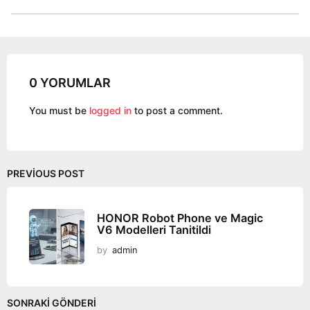
t
P
a
g
0 YORUMLAR
i
n
You must be
logged in
to post a comment.
a
t
i
o
PREVIOUS POST
n
HONOR Robot Phone ve Magic
V6 Modelleri Tanitildi
by
admin
SONRAKI GÖNDERI