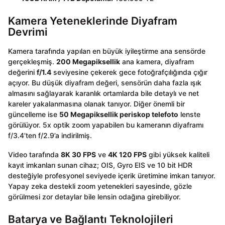
Kamera Yeteneklerinde Diyafram
Devrimi
Kamera tarafında yapılan en büyük iyileştirme ana sensörde
gerçekleşmiş.
200 Megapiksellik
ana kamera, diyafram
değerini
f/1.4
seviyesine çekerek gece fotoğrafçılığında çığır
açıyor. Bu düşük diyafram değeri, sensörün daha fazla ışık
almasını sağlayarak karanlık ortamlarda bile detaylı ve net
kareler yakalanmasına olanak tanıyor. Diğer önemli bir
güncelleme ise
50 Megapiksellik periskop telefoto
lenste
görülüyor. 5x optik zoom yapabilen bu kameranın diyaframı
f/3.4’ten f/2.9’a indirilmiş.
Video tarafında
8K 30 FPS
ve
4K 120 FPS
gibi yüksek kaliteli
kayıt imkanları sunan cihaz; OIS, Gyro EIS ve 10 bit HDR
desteğiyle profesyonel seviyede içerik üretimine imkan tanıyor.
Yapay zeka destekli zoom yetenekleri sayesinde, gözle
görülmesi zor detaylar bile lensin odağına girebiliyor.
Batarya ve Bağlantı Teknolojileri