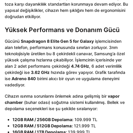
toza karşı dayanıklılık standartları korunmaya devam ediyor. Bu
yapısal değişiklikler, cihazın hem şıklığını hem de ergonomisini
doğrudan etkiliyor.
Yüksek Performans ve Donanım Gücü
Gücünü
Snapdragon 8 Elite Gen 5 for Galaxy
işlemcisinden
alan telefon, performans konusunda sınırları zorluyor. 3nm
teknolojisiyle üretilen bu 8 çekirdekli canavar, Samsung’a özel
yüksek çalışma hızlarına çıkabiliyor. İşlemcinin içerisinde yer
alan 2 adet performans çekirdeği
4.74 GHz
, 6 adet verimlilik
çekirdeği ise
3.62 GHz
hızında görev yapıyor. Grafik tarafında
ise
Adreno 840
birimi akıcı bir oyun ve uygulama deneyimi
vadediyor.
Cihazın ısınma sorunlarını önlemek adına gelişmiş bir
vapor
chamber
(buhar odası) soğutma sistemi kullanılmış. Bellek ve
depolama seçenekleri ise şu şekilde sıralanıyor:
12GB RAM / 256GB Depolama:
109.999 TL
12GB RAM / 512GB Depolama:
121.999 TL
16GB RAM / 1TB Depolama:
139.999 TL