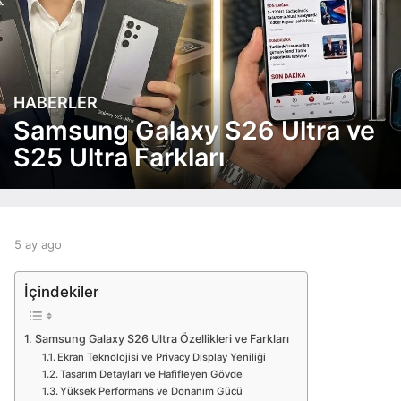
HABERLER
5
a
Samsung Galaxy S26 Ultra ve
y
S25 Ultra Farkları
a
g
o
5
a
b
5 ay ago
5
y
y
a
a
a
y
İçindekiler
g
d
a
o
m
g
i
o
Samsung Galaxy S26 Ultra Özellikleri ve Farkları
n
Ekran Teknolojisi ve Privacy Display Yeniliği
Tasarım Detayları ve Hafifleyen Gövde
Yüksek Performans ve Donanım Gücü