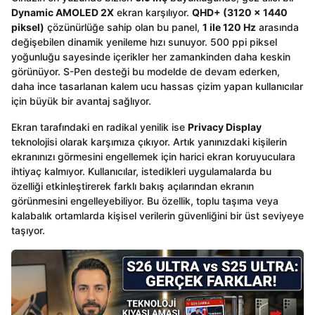
Dynamic AMOLED 2X
ekran karşılıyor.
QHD+ (3120 x 1440
piksel)
çözünürlüğe sahip olan bu panel,
1 ile 120 Hz
arasında
değişebilen dinamik yenileme hızı sunuyor. 500 ppi piksel
yoğunluğu sayesinde içerikler her zamankinden daha keskin
görünüyor. S-Pen desteği bu modelde de devam ederken,
daha ince tasarlanan kalem ucu hassas çizim yapan kullanıcılar
için büyük bir avantaj sağlıyor.
Ekran tarafındaki en radikal yenilik ise
Privacy Display
teknolojisi olarak karşımıza çıkıyor. Artık yanınızdaki kişilerin
ekranınızı görmesini engellemek için harici ekran koruyuculara
ihtiyaç kalmıyor. Kullanıcılar, istedikleri uygulamalarda bu
özelliği etkinleştirerek farklı bakış açılarından ekranın
görünmesini engelleyebiliyor. Bu özellik, toplu taşıma veya
kalabalık ortamlarda kişisel verilerin güvenliğini bir üst seviyeye
taşıyor.