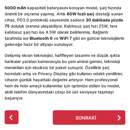
5000 mAh
kapasiteli bataryasını koruyan model, şarj hızında
önemli bir sıçrama yapmış. Artık
60W hızlı şarj
desteği sunan
cihaz, PD3.0 protokolü sayesinde sadece
30 dakikada yüzde
75
doluluk oranına ulaşabiliyor. Kablosuz şarj hızı 25W, ters
kablosuz şarj hızı ise 4.5W olarak belirlenmiş. Bağlantı
tarafında ise
Bluetooth 6
ve
WiFi 7
gibi en güncel teknolojilerle
geleceğe hazır bir altyapı sunuluyor.
Gelişmiş ekran teknolojisi, hafifleyen tasarımı ve düşük ışıkta
harikalar yaratan kamerasıyla bu yeni amiral gemisi, teknoloji
meraklıları için eksiksiz bir paket sunuyor. Özellikle şarj
hızındaki artış ve Privacy Display gibi kullanıcı odaklı yenilikler,
cihazın günlük hayattaki değerini artırıyor. Hem profesyonel
hem de hobi amaçlı kullanımlar için optimize edilen bu model,
akıllı telefon dünyasındaki çıtayı bir üst seviyeye taşımayı
başarıyor.
P
SONRAKI
o
s