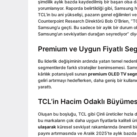
şimdilik aylık bazda kaydedilmiş bir başarı olsa 
yorumlanıyor. Raporda belirtildiği gibi, Samsung hâ
TCL’in bu ani yükselişi, pazarın genel eğilimleri ve
Counterpoint Research Direktörü Bob O’Brien, “TCL
Samsung’u geçti. Bu sadece bir aylık bir durum olsa
Samsung’un sevkiyatları durağan seyrediyor” diyer
Premium ve Uygun Fiyatlı Se
Bu liderlik değişiminin ardında yatan temel nedenl
segmentlerde farklı stratejiler benimsemesi. Sams
kârlılık potansiyeli sunan
premium OLED TV segm
geliri artırmayı hedeflerken, daha geniş bir kulla
yarattı.
TCL’in Hacim Odaklı Büyümes
Oluşan bu boşluğu, TCL gibi Çinli üreticiler hızla
bu markaların çok daha uygun fiyatlarla kaliteli ü
ulaşarak
küresel sevkiyat rakamlarında önemli bir
payını artırmasında ve Aralık 2025’te aylık bazd