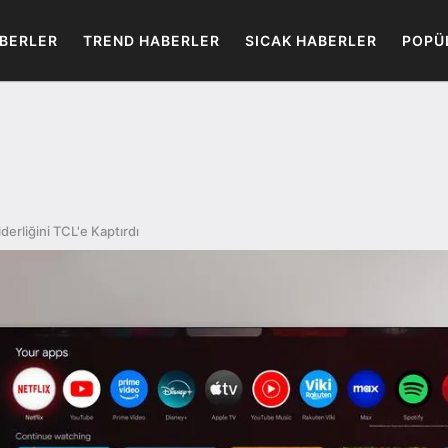
BERLER
TREND HABERLER
SICAK HABERLER
POPÜ
erliğini TCL'e Kaptırdı