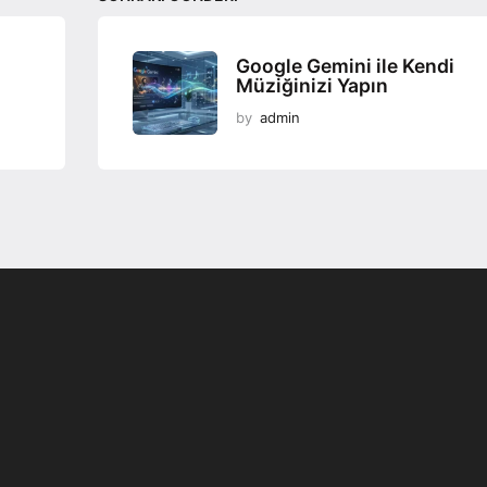
Google Gemini ile Kendi
Müziğinizi Yapın
by
admin
Programsız VPN
Değiştirme