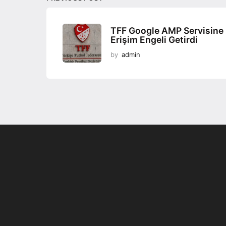
o
n
TFF Google AMP Servisine
Erişim Engeli Getirdi
by
admin