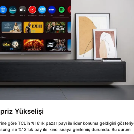
priz Yükselişi
ne göre TCL’in %16’lık pazar payı ile lider konuma geldiğini gösteriy
ung ise %13’lük pay ile ikinci sıraya gerilemiş durumda. Bu durum,