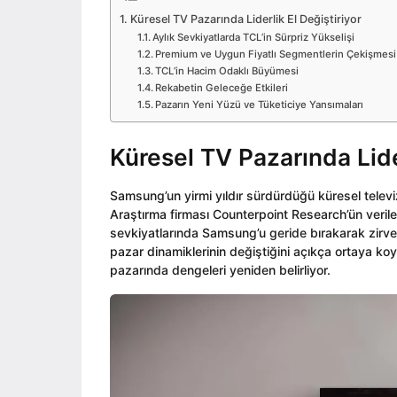
o
i
o
Küresel TV Pazarında Liderlik El Değiştiriyor
n
Aylık Sevkiyatlarda TCL’in Sürpriz Yükselişi
Premium ve Uygun Fiyatlı Segmentlerin Çekişmesi
TCL’in Hacim Odaklı Büyümesi
Rekabetin Geleceğe Etkileri
Pazarın Yeni Yüzü ve Tüketiciye Yansımaları
Küresel TV Pazarında Lider
Samsung’un yirmi yıldır sürdürdüğü küresel televi
Araştırma firması Counterpoint Research’ün verile
sevkiyatlarında Samsung’u geride bırakarak zirvey
pazar dinamiklerinin değiştiğini açıkça ortaya koy
pazarında dengeleri yeniden belirliyor.