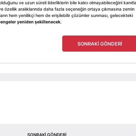
olduğunu ve uzun süreli liderliklerin bile kalıcı olmayabileceğini kanıtl
yat ve özellik aralıklarında daha fazla seçeneğin ortaya çıkmasına zemin
ların hem yenilikçi hem de erişilebilir çözümler sunması, gelecekteki
engeler yeniden şekillenecek
.
SONRAKI GÖNDERI
SONRAKI GÖNDERI