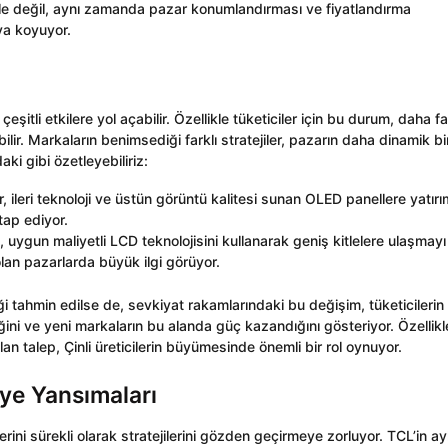
le değil, aynı zamanda pazar konumlandırması ve fiyatlandırma
aya koyuyor.
tli etkilere yol açabilir. Özellikle tüketiciler için bu durum, daha f
ir. Markaların benimsediği farklı stratejiler, pazarın daha dinamik bi
ki gibi özetleyebiliriz:
 ileri teknoloji ve üstün görüntü kalitesi sunan OLED panellere yatırı
tap ediyor.
, uygun maliyetli LCD teknolojisini kullanarak geniş kitlelere ulaşmayı
olan pazarlarda büyük ilgi görüyor.
ceği tahmin edilse de, sevkiyat rakamlarındaki bu değişim, tüketicilerin
iğini ve yeni markaların bu alanda güç kazandığını gösteriyor. Özellikl
an talep, Çinli üreticilerin büyümesinde önemli bir rol oynuyor.
iye Yansımaları
ini sürekli olarak stratejilerini gözden geçirmeye zorluyor. TCL’in ay