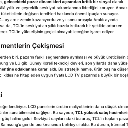
da,
gelecekteki pazar dinamikleri açısından kritik bir sinyal
olarak
lâ yıllık ve çeyreklik sevkiyat rakamlarında liderliğini koruyor. Ancak
 tüketicilerin değişen tercihleri hakkında önemli ipuçları sunuyor.
 aylardır zemin kazanıyordu ve yıl sonu artışıyla Aralık ayında
 da, TCL’in sevkiyatları yıllık bazda istikrarlı bir şekilde artarken
ek TCL’in yükselişinin geçici olmayabileceğine işaret ediyor.
gmentlerin Çekişmesi
erden biri, pazarın farklı segmentlere ayrılması ve büyük üreticilerin 
ung ve LG gibi Güney Koreli teknoloji devleri, son yıllarda daha yük
entine odaklanma
kararı aldı. Bu stratejik hamle, ürün başına düşe
nıcı kitlesine hitap eden uygun fiyatlı LCD TV pazarında büyük bir boş
i
 değerlendiriyor. LCD panellerin üretim maliyetlerinin daha düşük olmas
rünler sunabilmesini sağlıyor. Bu sayede,
TCL yüksek satış hacimler
 güç haline geldi. Sevkiyat sayılarındaki bu artış, TCL’in toplam paza
a Samsung’u geride bırakmasında belirleyici oldu. Bu durum, küresel 