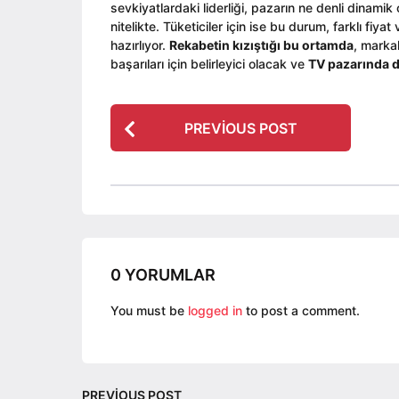
sevkiyatlardaki liderliği, pazarın ne denli dinamik 
nitelikte. Tüketiciler için ise bu durum, farklı fi
hazırlıyor.
Rekabetin kızıştığı bu ortamda
, marka
başarıları için belirleyici olacak ve
TV pazarında d
P
PREVIOUS POST
o
s
t
P
a
g
0 YORUMLAR
i
n
You must be
logged in
to post a comment.
a
t
i
PREVIOUS POST