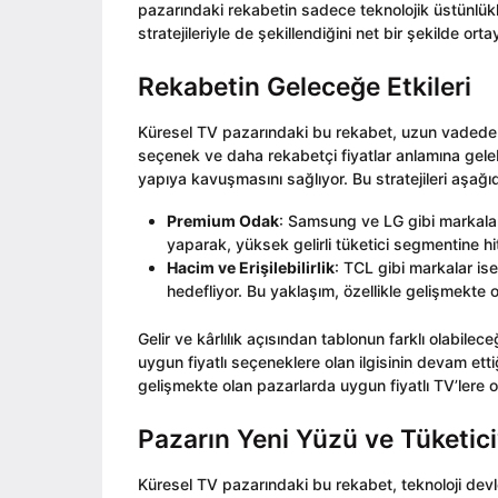
pazarındaki rekabetin sadece teknolojik üstünlük
stratejileriyle de şekillendiğini net bir şekilde ort
Rekabetin Geleceğe Etkileri
Küresel TV pazarındaki bu rekabet, uzun vadede çeşi
seçenek ve daha rekabetçi fiyatlar anlamına gelebil
yapıya kavuşmasını sağlıyor. Bu stratejileri aşağıda
Premium Odak
: Samsung ve LG gibi markalar,
yaparak, yüksek gelirli tüketici segmentine hi
Hacim ve Erişilebilirlik
: TCL gibi markalar ise
hedefliyor. Bu yaklaşım, özellikle gelişmekte 
Gelir ve kârlılık açısından tablonun farklı olabile
uygun fiyatlı seçeneklere olan ilgisinin devam ett
gelişmekte olan pazarlarda uygun fiyatlı TV’lere ol
Pazarın Yeni Yüzü ve Tüketic
Küresel TV pazarındaki bu rekabet, teknoloji devler