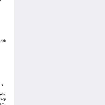
a
esil
 ne
aynı
ceği
vam