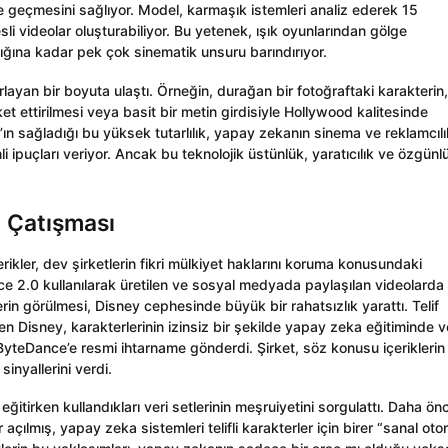
ne geçmesini sağlıyor. Model, karmaşık istemleri analiz ederek 15
i videolar oluşturabiliyor. Bu yetenek, ışık oyunlarından gölge
lığına kadar pek çok sinematik unsuru barındırıyor.
orlayan bir boyuta ulaştı. Örneğin, durağan bir fotoğraftaki karakterin,
t ettirilmesi veya basit bir metin girdisiyle Hollywood kalitesinde
n sağladığı bu yüksek tutarlılık, yapay zekanın sinema ve reklamcılı
i ipuçları veriyor. Ancak bu teknolojik üstünlük, yaratıcılık ve özgünl
ı Çatışması
rikler, dev şirketlerin fikri mülkiyet haklarını koruma konusundaki
e 2.0 kullanılarak üretilen ve sosyal medyada paylaşılan videolarda
erin görülmesi, Disney cephesinde büyük bir rahatsızlık yarattı. Telif
en Disney, karakterlerinin izinsiz bir şekilde yapay zeka eğitiminde 
ByteDance’e resmi ihtarname gönderdi. Şirket, söz konusu içeriklerin
inyallerini verdi.
eğitirken kullandıkları veri setlerinin meşruiyetini sorgulattı. Daha ön
açılmış, yapay zeka sistemleri telifli karakterler için birer “sanal ot