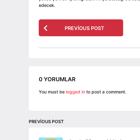
edecek.
P
PREVIOUS POST
o
s
t
P
a
g
0 YORUMLAR
i
n
You must be
logged in
to post a comment.
a
t
i
PREVIOUS POST
o
n