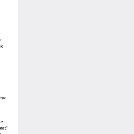
k
ük
veya
ce
omat”