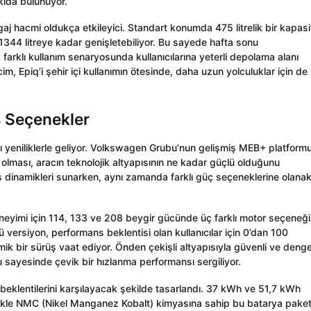
tkıda bulunuyor.
j hacmi oldukça etkileyici. Standart konumda 475 litrelik bir kapasi
 1344 litreye kadar genişletebiliyor. Bu sayede hafta sonu
arklı kullanım senaryosunda kullanıcılarına yeterli depolama alanı
im, Epiq’i şehir içi kullanımın ötesinde, daha uzun yolculuklar için de
 Seçenekler
alı yeniliklerle geliyor. Volkswagen Grubu’nun gelişmiş MEB+ platform
i olması, aracın teknolojik altyapısının ne kadar güçlü olduğunu
üş dinamikleri sunarken, aynı zamanda farklı güç seçeneklerine olana
deneyimi için 114, 133 ve 208 beygir gücünde üç farklı motor seçeneği
 versiyon, performans beklentisi olan kullanıcılar için 0’dan 100
ik bir sürüş vaat ediyor. Önden çekişli altyapısıyla güvenli ve denge
ku sayesinde çevik bir hızlanma performansı sergiliyor.
l beklentilerini karşılayacak şekilde tasarlandı. 37 kWh ve 51,7 kWh
ellikle NMC (Nikel Manganez Kobalt) kimyasına sahip bu batarya paketl