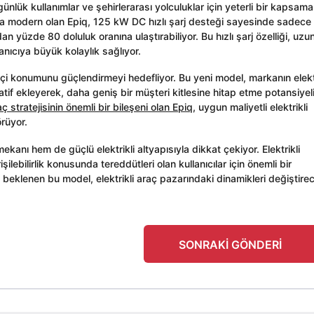
nlük kullanımlar ve şehirlerarası yolculuklar için yeterli bir kapsama
ukça modern olan Epiq, 125 kW DC hızlı şarj desteği sayesinde sadece
n yüzde 80 doluluk oranına ulaştırabiliyor. Bu hızlı şarj özelliği, uzu
anıcıya büyük kolaylık sağlıyor.
tçi konumunu güçlendirmeyi hedefliyor. Bu yeni model, markanın elektr
atif ekleyerek, daha geniş bir müşteri kitlesine hitap etme potansiyel
 stratejisinin önemli bir bileşeni olan Epiq
, uygun maliyetli elektrikli
örüyor.
anı hem de güçlü elektrikli altyapısıyla dikkat çekiyor. Elektrikli
ebilirlik konusunda tereddütleri olan kullanıcılar için önemli bir
beklenen bu model, elektrikli araç pazarındaki dinamikleri değiştire
SONRAKI GÖNDERI