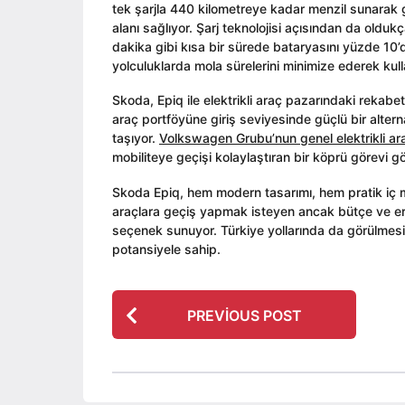
tek şarjla 440 kilometreye kadar menzil sunarak gü
alanı sağlıyor. Şarj teknolojisi açısından da old
dakika gibi kısa bir sürede bataryasını yüzde 10’da
yolculuklarda mola sürelerini minimize ederek kull
Skoda, Epiq ile elektrikli araç pazarındaki rekabe
araç portföyüne giriş seviyesinde güçlü bir altern
taşıyor.
Volkswagen Grubu’nun genel elektrikli araç
mobiliteye geçişi kolaylaştıran bir köprü görevi g
Skoda Epiq, hem modern tasarımı, hem pratik iç mek
araçlara geçiş yapmak isteyen ancak bütçe ve erişil
seçenek sunuyor. Türkiye yollarında da görülmesi 
potansiyele sahip.
P
PREVIOUS POST
o
s
t
P