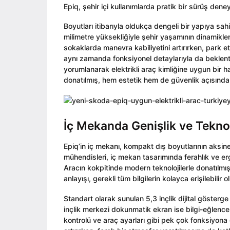
Epiq, şehir içi kullanımlarda pratik bir sürüş dene
Boyutları itibarıyla oldukça dengeli bir yapıya sa
milimetre yüksekliğiyle şehir yaşamının dinamikler
sokaklarda manevra kabiliyetini artırırken, park e
aynı zamanda fonksiyonel detaylarıyla da beklentil
yorumlanarak elektrikli araç kimliğine uygun bir h
donatılmış, hem estetik hem de güvenlik açısınd
İç Mekanda Genişlik ve Tekno
Epiq’in iç mekanı, kompakt dış boyutlarının aksin
mühendisleri, iç mekan tasarımında ferahlık ve er
Aracın kokpitinde modern teknolojilerle donatılmış 
anlayışı, gerekli tüm bilgilerin kolayca erişilebilir o
Standart olarak sunulan 5,3 inçlik dijital gösterge p
inçlik merkezi dokunmatik ekran ise bilgi-eğlenc
kontrolü ve araç ayarları gibi pek çok fonksiyona e