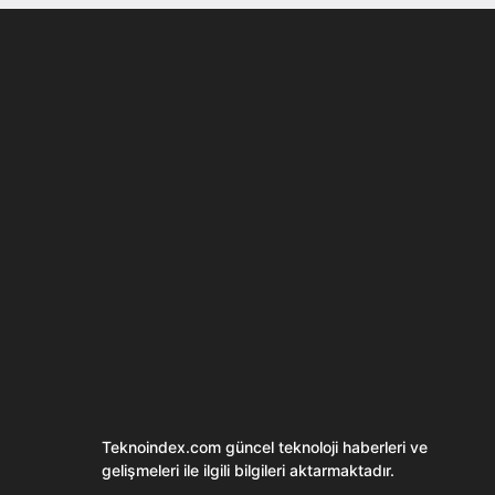
Son dönemin popüler sesli
Elektrikli Ürünle
sohbet uygulaması
Teknolojiyi Yansıtı
Clubhouse sonunda...
Karaca!
Teknoindex.com
güncel teknoloji haberleri ve
gelişmeleri ile ilgili bilgileri aktarmaktadır.