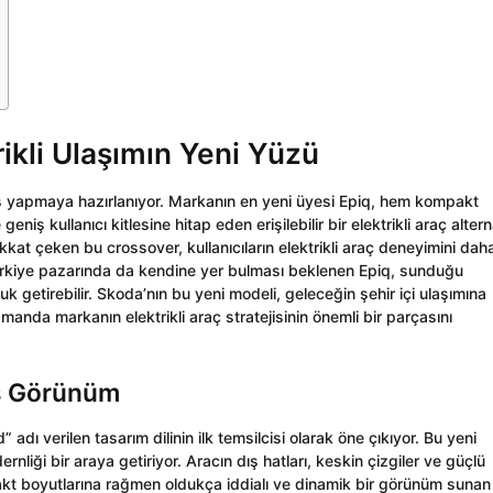
rikli Ulaşımın Yeni Yüzü
giriş yapmaya hazırlanıyor. Markanın en yeni üyesi Epiq, hem kompakt
 kullanıcı kitlesine hitap eden erişilebilir bir elektrikli araç alterna
kat çeken bu crossover, kullanıcıların elektrikli araç deneyimini dah
. Türkiye pazarında da kendine yer bulması beklenen Epiq, sunduğu
luk getirebilir. Skoda’nın bu yeni modeli, geleceğin şehir içi ulaşımına
anda markanın elektrikli araç stratejisinin önemli bir parçasını
ış Görünüm
adı verilen tasarım dilinin ilk temsilcisi olarak öne çıkıyor. Bu yeni
nliği bir araya getiriyor. Aracın dış hatları, keskin çizgiler ve güçlü
mpakt boyutlarına rağmen oldukça iddialı ve dinamik bir görünüm sunan