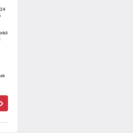
 24
n
ikli
i
cek