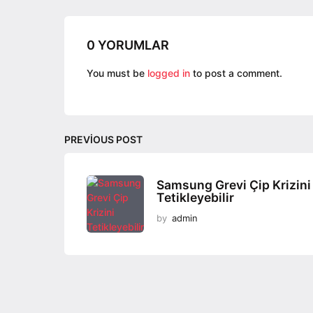
a
g
0 YORUMLAR
i
n
You must be
logged in
to post a comment.
a
t
i
PREVIOUS POST
o
n
Samsung Grevi Çip Krizini
Tetikleyebilir
by
admin