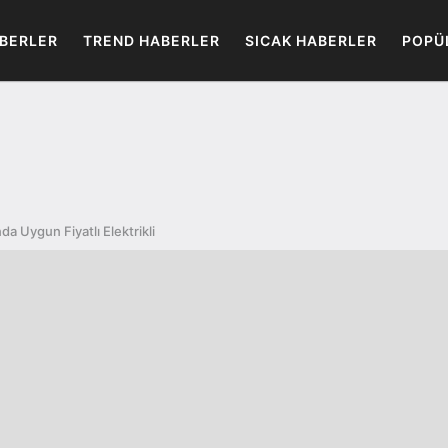
BERLER
TREND HABERLER
SICAK HABERLER
POPÜ
da Uygun Fiyatlı Elektrikli