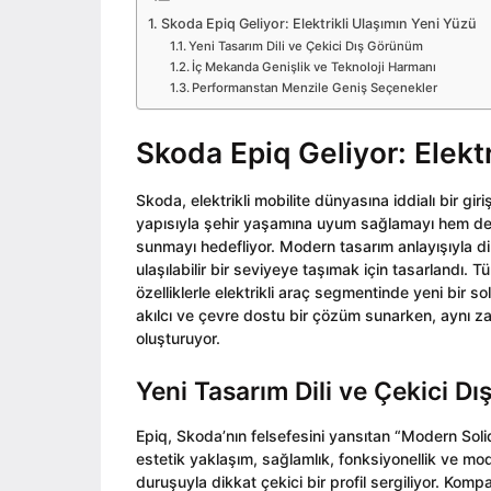
o
i
o
Skoda Epiq Geliyor: Elektrikli Ulaşımın Yeni Yüzü
n
Yeni Tasarım Dili ve Çekici Dış Görünüm
İç Mekanda Genişlik ve Teknoloji Harmanı
Performanstan Menzile Geniş Seçenekler
Skoda Epiq Geliyor: Elekt
Skoda, elektrikli mobilite dünyasına iddialı bir 
yapısıyla şehir yaşamına uyum sağlamayı hem de geniş
sunmayı hedefliyor. Modern tasarım anlayışıyla dik
ulaşılabilir bir seviyeye taşımak için tasarlandı
özelliklerle elektrikli araç segmentinde yeni bir so
akılcı ve çevre dostu bir çözüm sunarken, aynı zam
oluşturuyor.
Yeni Tasarım Dili ve Çekici D
Epiq, Skoda’nın felsefesini yansıtan “Modern Solid” 
estetik yaklaşım, sağlamlık, fonksiyonellik ve moder
duruşuyla dikkat çekici bir profil sergiliyor. Ko