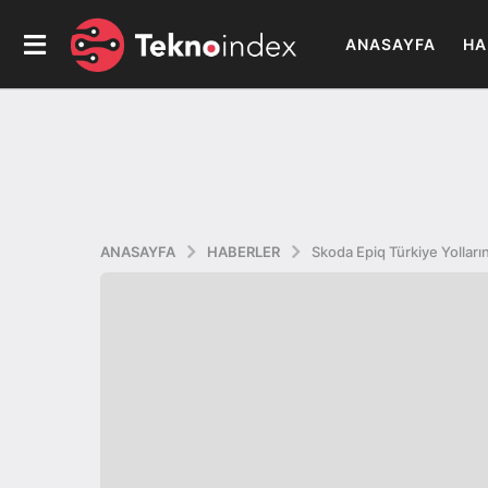
ANASAYFA
HA
ANASAYFA
HABERLER
Skoda Epiq Türkiye Yolların