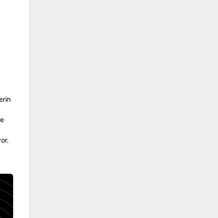
erin
ne
or.