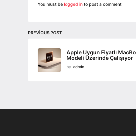
n
You must be
logged in
to post a comment.
a
t
i
PREVIOUS POST
o
n
Apple Uygun Fiyatlı MacB
Modeli Üzerinde Çalışıyor
by
admin