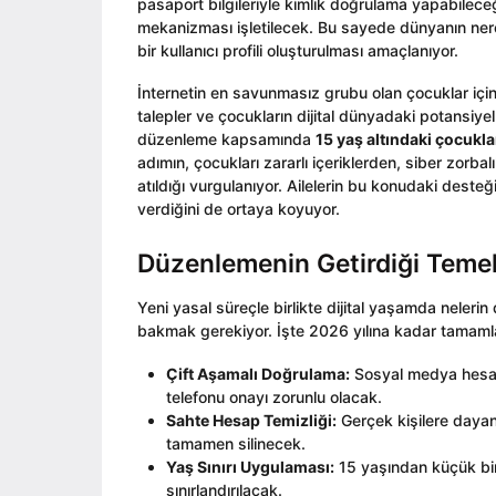
pasaport bilgileriyle kimlik doğrulama yapabileceği
mekanizması işletilecek. Bu sayede dünyanın neres
bir kullanıcı profili oluşturulması amaçlanıyor.
İnternetin en savunmasız grubu olan çocuklar için
talepler ve çocukların dijital dünyadaki potansiyel
düzenleme kapsamında
15 yaş altındaki çocukla
adımın, çocukları zararlı içeriklerden, siber zorba
atıldığı vurgulanıyor. Ailelerin bu konudaki dest
verdiğini de ortaya koyuyor.
Düzenlemenin Getirdiği Temel 
Yeni yasal süreçle birlikte dijital yaşamda neler
bakmak gerekiyor. İşte 2026 yılına kadar tamamla
Çift Aşamalı Doğrulama:
Sosyal medya hesapl
telefonu onayı zorunlu olacak.
Sahte Hesap Temizliği:
Gerçek kişilere daya
tamamen silinecek.
Yaş Sınırı Uygulaması:
15 yaşından küçük bire
sınırlandırılacak.