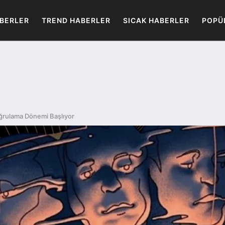
BERLER
TREND HABERLER
SICAK HABERLER
POPÜ
ğrulama Dönemi Başlıyor