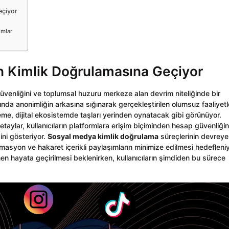
eçiyor
ımlar
n Kimlik Doğrulamasına Geçiyor
ı güvenliğini ve toplumsal huzuru merkeze alan devrim niteliğinde bir
da anonimliğin arkasına sığınarak gerçekleştirilen olumsuz faaliyetl
me, dijital ekosistemde taşları yerinden oynatacak gibi görünüyor.
taylar, kullanıcıların platformlara erişim biçiminden hesap güvenliği
ini gösteriyor.
Sosyal medya kimlik doğrulama
süreçlerinin devreye
rmasyon ve hakaret içerikli paylaşımların minimize edilmesi hedefleniy
 hayata geçirilmesi beklenirken, kullanıcıların şimdiden bu sürece