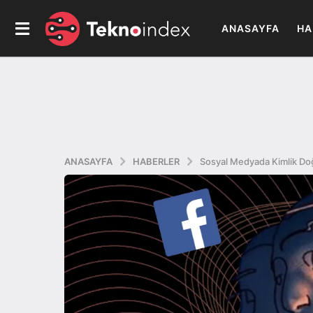
ANASAYFA
HA
ANASAYFA
HABERLER
Sosyal Medyada Kimlik Do