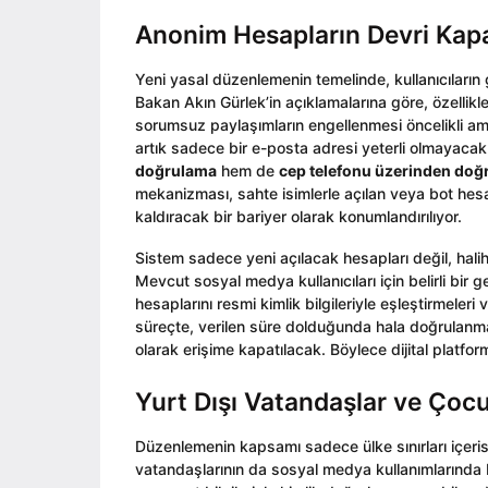
Anonim Hesapların Devri Kap
Yeni yasal düzenlemenin temelinde, kullanıcıların g
Bakan Akın Gürlek’in açıklamalarına göre, özellikle
sorumsuz paylaşımların engellenmesi öncelikli a
artık sadece bir e-posta adresi yeterli olmayacak.
doğrulama
hem de
cep telefonu üzerinden doğ
mekanizması, sahte isimlerle açılan veya bot he
kaldıracak bir bariyer olarak konumlandırılıyor.
Sistem sadece yeni açılacak hesapları değil, hali
Mevcut sosyal medya kullanıcıları için belirli bir 
hesaplarını resmi kimlik bilgileriyle eşleştirmeler
süreçte, verilen süre dolduğunda hala doğrulanmamı
olarak erişime kapatılacak. Böylece dijital platfo
Yurt Dışı Vatandaşlar ve Çocu
Düzenlemenin kapsamı sadece ülke sınırları içerisi
vatandaşlarının da sosyal medya kullanımlarında be