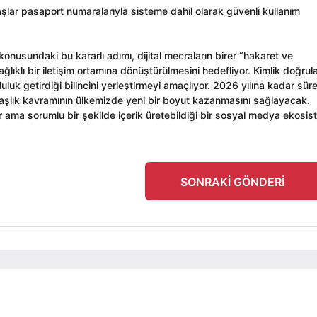
şlar pasaport numaralarıyla sisteme dahil olarak güvenli kullanım
nusundaki bu kararlı adımı, dijital mecraların birer “hakaret ve
lıklı bir iletişim ortamına dönüştürülmesini hedefliyor. Kimlik doğru
uluk getirdiği bilincini yerleştirmeyi amaçlıyor. 2026 yılına kadar sür
ndaşlık kavramının ülkemizde yeni bir boyut kazanmasını sağlayacak.
r ama sorumlu bir şekilde içerik üretebildiği bir sosyal medya ekosis
SONRAKI GÖNDERI