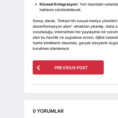
Küresel Entegrasyon:
Yurt dışındaki vatanda
haklarını sürdürebilecek.
Sonuç olarak, Türkiye’nin sosyal medya yönetimi ko
dezenformasyon alanı” olmaktan çıkarılıp, daha sağ
zorunluluğu, internetteki her paylaşımın bir soruml
olan bu hazırlık ve uygulama evresi, dijital vata
Sahte kimliklerin ötesinde, gerçek bireylerin özgü
kurulması planlanıyor.
P
PREVIOUS POST
o
s
t
P
a
g
0 YORUMLAR
i