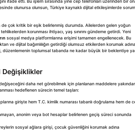
ni ifade etti. Bu işlem sırasında yine cep telefonları üzerinden bir o
inde olunursa olunsun, Türkiye kaynaklı dijital etkileşimlerde sorum
 de çok kritik bir eşik belirlenmiş durumda. Ailelerden gelen yoğun
 tehlikelerden korunması ihtiyacı, yaş sınırını gündeme getirdi. Yeni
rın
sosyal medya platformlarına erişimi tamamen engellenecek. Bu
lıktan ve dijital bağımlılığın getirdiği olumsuz etkilerden korumak adın
eği, düzenlemenin toplumsal tabanda ne kadar büyük bir beklentiye ya
Değişiklikler
in değişeceğini daha net görebilmek için planlanan maddelere yakında
nması hedeflenen sürecin temel taşları:
arına girişte hem T.C. kimlik numarası tabanlı doğrulama hem de 
nmayan, anonim veya bot hesaplar belirlenen geçiş süreci sonunda
ylerin sosyal ağlara girişi, çocuk güvenliğini korumak adına