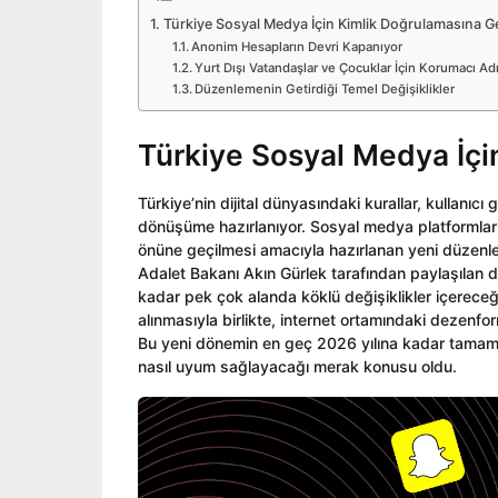
o
i
o
Türkiye Sosyal Medya İçin Kimlik Doğrulamasına G
n
Anonim Hesapların Devri Kapanıyor
Yurt Dışı Vatandaşlar ve Çocuklar İçin Korumacı Ad
Düzenlemenin Getirdiği Temel Değişiklikler
Türkiye Sosyal Medya İçi
Türkiye’nin dijital dünyasındaki kurallar, kullanıc
dönüşüme hazırlanıyor. Sosyal medya platformların
önüne geçilmesi amacıyla hazırlanan yeni düzenle
Adalet Bakanı Akın Gürlek tarafından paylaşılan de
kadar pek çok alanda köklü değişiklikler içereceğ
alınmasıyla birlikte, internet ortamındaki dezenfo
Bu yeni dönemin en geç 2026 yılına kadar tamamen
nasıl uyum sağlayacağı merak konusu oldu.