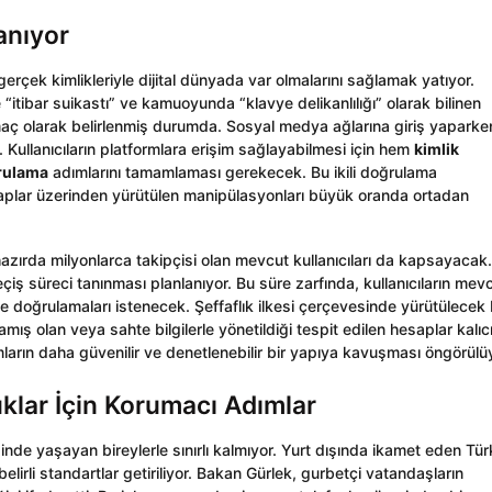
anıyor
erçek kimlikleriyle dijital dünyada var olmalarını sağlamak yatıyor.
 “itibar suikastı” ve kamuoyunda “klavye delikanlılığı” olarak bilinen
maç olarak belirlenmiş durumda. Sosyal medya ağlarına giriş yaparke
 Kullanıcıların platformlara erişim sağlayabilmesi için hem
kimlik
rulama
adımlarını tamamlaması gerekecek. Bu ikili doğrulama
saplar üzerinden yürütülen manipülasyonları büyük oranda ortadan
hazırda milyonlarca takipçisi olan mevcut kullanıcıları da kapsayacak.
geçiş süreci tanınması planlanıyor. Bu süre zarfında, kullanıcıların mev
i ve doğrulamaları istenecek. Şeffaflık ilkesi çerçevesinde yürütülecek
ş olan veya sahte bilgilerle yönetildiği tespit edilen hesaplar kalıc
rmların daha güvenilir ve denetlenebilir bir yapıya kavuşması öngörülü
klar İçin Korumacı Adımlar
nde yaşayan bireylerle sınırlı kalmıyor. Yurt dışında ikamet eden Tür
lirli standartlar getiriliyor. Bakan Gürlek, gurbetçi vatandaşların