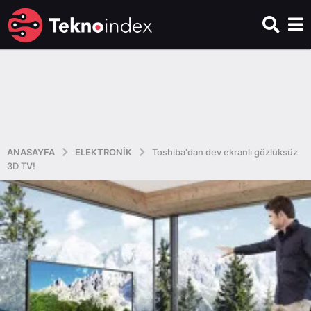
ANASAYFA
ELEKTRONIK
Toshiba'dan dev ekranlı gözlüksüz
3D TV!