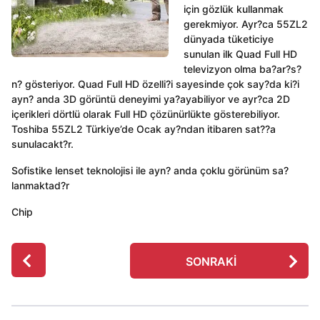
için gözlük kullanmak
gerekmiyor. Ayr?ca 55ZL2
dünyada tüketiciye
sunulan ilk Quad Full HD
televizyon olma ba?ar?s?
n? gösteriyor. Quad Full HD özelli?i sayesinde çok say?da ki?i
ayn? anda 3D görüntü deneyimi ya?ayabiliyor ve ayr?ca 2D
içerikleri dörtlü olarak Full HD çözünürlükte gösterebiliyor.
Toshiba 55ZL2 Türkiye’de Ocak ay?ndan itibaren sat??a
sunulacakt?r.
Sofistike lenset teknolojisi ile ayn? anda çoklu görünüm sa?
lanmaktad?r
Chip
P
SONRAKI
o
s
t