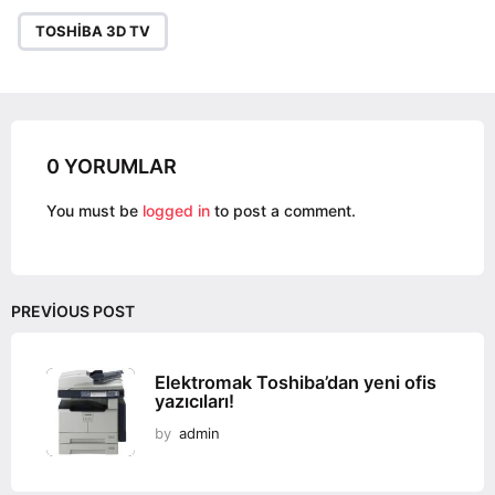
P
a
TOSHIBA 3D TV
g
i
n
a
0 YORUMLAR
t
i
You must be
logged in
to post a comment.
o
n
PREVIOUS POST
Elektromak Toshiba’dan yeni ofis
yazıcıları!
by
admin