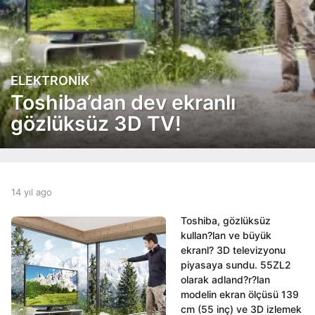
ELEKTRONIK
1
4
Toshiba’dan dev ekranlı
y
gözlüksüz 3D TV!
ı
l
a
g
o
b
14 yıl ago
1
1
y
4
4
a
y
Toshiba, gözlüksüz
y
d
ı
kullan?lan ve büyük
ı
m
l
ekranl? 3D televizyonu
i
l
a
piyasaya sundu. 55ZL2
n
g
a
olarak adland?r?lan
o
g
modelin ekran ölçüsü 139
o
cm (55 inç) ve 3D izlemek