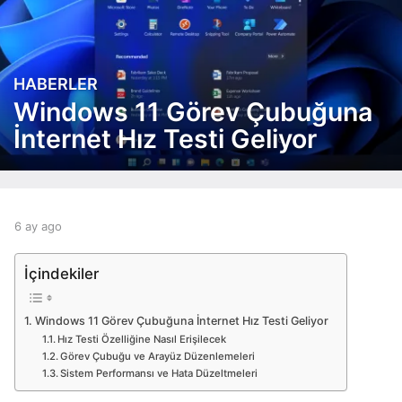
HABERLER
6
a
Windows 11 Görev Çubuğuna
y
İnternet Hız Testi Geliyor
a
g
o
6
a
b
6 ay ago
6
y
y
a
a
a
y
İçindekiler
g
d
a
o
m
g
i
o
Windows 11 Görev Çubuğuna İnternet Hız Testi Geliyor
n
Hız Testi Özelliğine Nasıl Erişilecek
Görev Çubuğu ve Arayüz Düzenlemeleri
Sistem Performansı ve Hata Düzeltmeleri