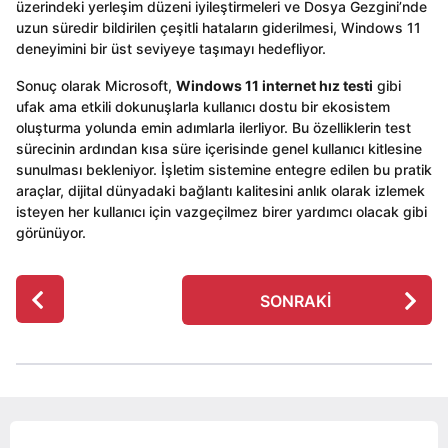
üzerindeki yerleşim düzeni iyileştirmeleri ve Dosya Gezgini’nde
uzun süredir bildirilen çeşitli hataların giderilmesi, Windows 11
deneyimini bir üst seviyeye taşımayı hedefliyor.
Sonuç olarak Microsoft,
Windows 11 internet hız testi
gibi
ufak ama etkili dokunuşlarla kullanıcı dostu bir ekosistem
oluşturma yolunda emin adımlarla ilerliyor. Bu özelliklerin test
sürecinin ardından kısa süre içerisinde genel kullanıcı kitlesine
sunulması bekleniyor. İşletim sistemine entegre edilen bu pratik
araçlar, dijital dünyadaki bağlantı kalitesini anlık olarak izlemek
isteyen her kullanıcı için vazgeçilmez birer yardımcı olacak gibi
görünüyor.
P
SONRAKI
o
s
t
P
a
g