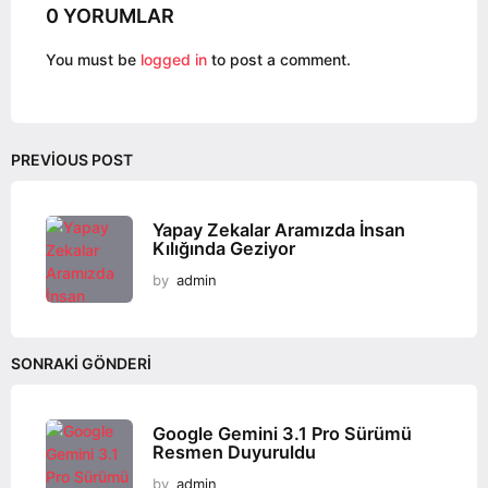
0 YORUMLAR
i
n
You must be
logged in
to post a comment.
a
t
i
o
PREVIOUS POST
n
Yapay Zekalar Aramızda İnsan
Kılığında Geziyor
by
admin
SONRAKI GÖNDERI
Google Gemini 3.1 Pro Sürümü
Resmen Duyuruldu
by
admin