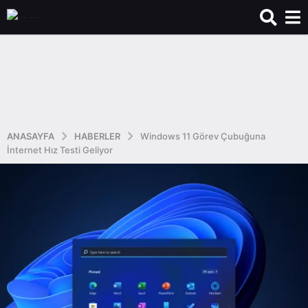
ANASAYFA
HABERLER
Windows 11 Görev Çubuğuna
İnternet Hız Testi Geliyor