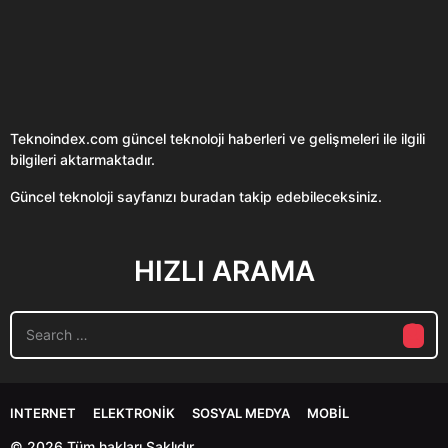
Teknoindex.com
güncel teknoloji haberleri ve gelişmeleri ile ilgili
bilgileri aktarmaktadır.
Güncel teknoloji sayfanızı buradan takip edebileceksiniz.
HIZLI ARAMA
S
e
a
r
c
INTERNET
ELEKTRONIK
SOSYAL MEDYA
MOBIL
h
f
© 2026 Tüm hakları Saklıdır