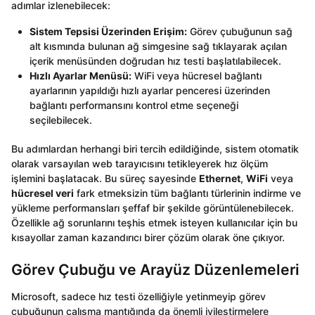
adımlar izlenebilecek:
Sistem Tepsisi Üzerinden Erişim:
Görev çubuğunun sağ
alt kısmında bulunan ağ simgesine sağ tıklayarak açılan
içerik menüsünden doğrudan hız testi başlatılabilecek.
Hızlı Ayarlar Menüsü:
WiFi veya hücresel bağlantı
ayarlarının yapıldığı hızlı ayarlar penceresi üzerinden
bağlantı performansını kontrol etme seçeneği
seçilebilecek.
Bu adımlardan herhangi biri tercih edildiğinde, sistem otomatik
olarak varsayılan web tarayıcısını tetikleyerek hız ölçüm
işlemini başlatacak. Bu süreç sayesinde
Ethernet
,
WiFi
veya
hücresel veri
fark etmeksizin tüm bağlantı türlerinin indirme ve
yükleme performansları şeffaf bir şekilde görüntülenebilecek.
Özellikle ağ sorunlarını teşhis etmek isteyen kullanıcılar için bu
kısayollar zaman kazandırıcı birer çözüm olarak öne çıkıyor.
Görev Çubuğu ve Arayüz Düzenlemeleri
Microsoft, sadece hız testi özelliğiyle yetinmeyip görev
çubuğunun çalışma mantığında da önemli iyileştirmelere