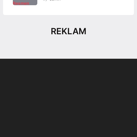
REKLAM
Son dönemin popüler sesli
Elektrikli Ürünler
sohbet uygulaması
Teknolojiyi Yansıtıyor;
Clubhouse sonunda...
Karaca!