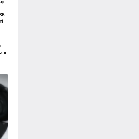
ji
S5
ni
ı
arın