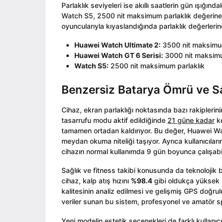
Parlaklık seviyeleri ise akıllı saatlerin gün ışığınd
Watch S5, 2500 nit maksimum parlaklık değerine u
oyuncularıyla kıyaslandığında parlaklık değerlerind
Huawei Watch Ultimate 2:
3500 nit maksimum
Huawei Watch GT 6 Serisi:
3000 nit maksimu
Watch S5:
2500 nit maksimum parlaklık
Benzersiz Batarya Ömrü ve Sa
Cihaz, ekran parlaklığı noktasında bazı rakiplerini
tasarrufu modu aktif edildiğinde
21 güne kadar
ke
tamamen ortadan kaldırıyor. Bu değer, Huawei Wat
meydan okuma niteliği taşıyor. Ayrıca kullanıcıla
cihazın normal kullanımda 9 gün boyunca çalışabil
Sağlık ve fitness takibi konusunda da teknolojik
cihaz, kalp atış hızını
%98.4
gibi oldukça yüksek b
kalitesinin analiz edilmesi ve gelişmiş GPS doğrul
veriler sunan bu sistem, profesyonel ve amatör spo
Yeni modelin estetik seçenekleri de farklı kullan