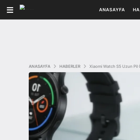
ANASAYFA
HA
ANASAYFA
HABERLER
Xiaomi Watch S5 Uzun Pil 