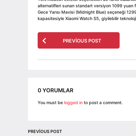
alternatifleri sunan standart versiyon 1099 yuan fiy
Gece Yarısı Mavisi (Midnight Blue) seçeneği 1299
kapasitesiyle Xiaomi Watch S5, giyilebilir teknolo
P
PREVIOUS POST
o
s
t
P
a
g
0 YORUMLAR
i
n
You must be
logged in
to post a comment.
a
t
i
PREVIOUS POST