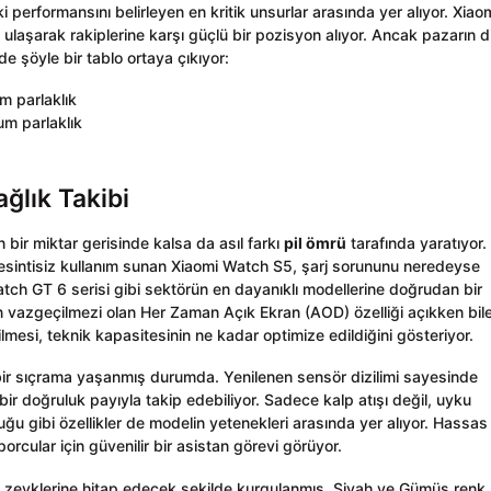
aki performansını belirleyen en kritik unsurlar arasında yer alıyor. Xiao
laşarak rakiplerine karşı güçlü bir pozisyon alıyor. Ancak pazarın d
e şöyle bir tablo ortaya çıkıyor:
 parlaklık
m parlaklık
ğlık Takibi
n bir miktar gerisinde kalsa da asıl farkı
pil ömrü
tarafında yaratıyor.
sintisiz kullanım sunan Xiaomi Watch S5, şarj sorununu neredeyse
ch GT 6 serisi gibi sektörün en dayanıklı modellerine doğrudan bir
rın vazgeçilmezi olan Her Zaman Açık Ekran (AOD) özelliği açıkken bil
mesi, teknik kapasitesinin ne kadar optimize edildiğini gösteriyor.
 bir sıçrama yaşanmış durumda. Yenilenen sensör dizilimi sayesinde
ir doğruluk payıyla takip edebiliyor. Sadece kalp atışı değil, uyku
uğu gibi özellikler de modelin yetenekleri arasında yer alıyor. Hassas
rcular için güvenilir bir asistan görevi görüyor.
ıcı zevklerine hitap edecek şekilde kurgulanmış. Siyah ve Gümüş renk