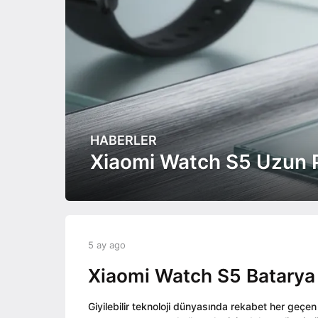
HABERLER
5
a
Xiaomi Watch S5 Uzun P
y
a
g
o
5
b
5 ay ago
5
a
y
a
y
a
Xiaomi Watch S5 Batarya 
y
a
d
a
g
m
g
o
Giyilebilir teknoloji dünyasında rekabet her geçen 
i
o