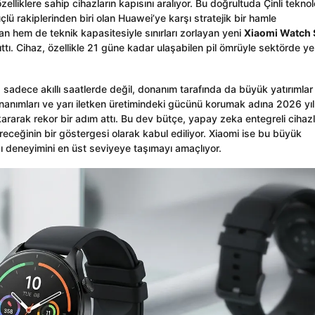
zelliklere sahip cihazların kapısını aralıyor. Bu doğrultuda Çinli teknolo
güçlü rakiplerinden biri olan Huawei’ye karşı stratejik bir hamle
an hem de teknik kapasitesiyle sınırları zorlayan yeni
Xiaomi Watch 
ıttı. Cihaz, özellikle 21 güne kadar ulaşabilen pil ömrüyle sektörde ye
 sadece akıllı saatlerde değil, donanım tarafında da büyük yatırımlar
nımları ve yarı iletken üretimindeki gücünü korumak adına 2026 yıl
kararak rekor bir adım attı. Bu dev bütçe, yapay zeka entegreli cihazl
ndireceğinin bir göstergesi olarak kabul ediliyor. Xiaomi ise bu büyük
ıcı deneyimini en üst seviyeye taşımayı amaçlıyor.