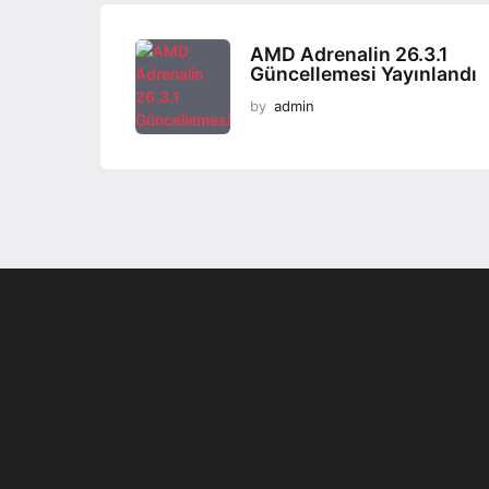
o
n
AMD Adrenalin 26.3.1
Güncellemesi Yayınlandı
by
admin