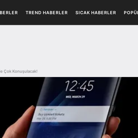
BERLER
TREND HABERLER
SICAK HABERLER
POPÜ
İle Çok Konuşulacak!