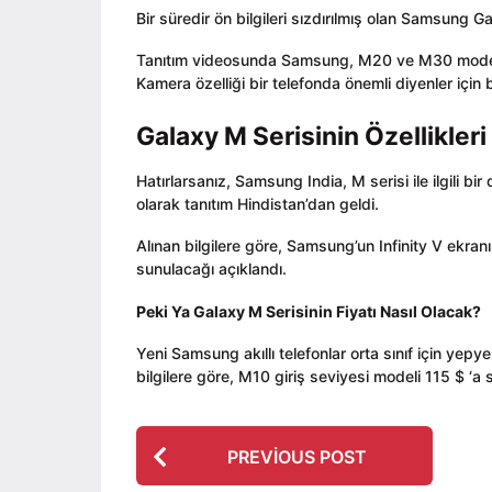
a
t
g
Bir süredir ön bilgileri sızdırılmış olan Samsung 
g
o
o
o
r
Tanıtım videosunda Samsung, M20 ve M30 modell
Kamera özelliği bir telefonda önemli diyenler için
Galaxy M Serisinin Özellikleri
Hatırlarsanız, Samsung India, M serisi ile ilgili bir
olarak tanıtım Hindistan’dan geldi.
Alınan bilgilere göre, Samsung’un Infinity V ekranı
sunulacağı açıklandı.
Peki Ya Galaxy M Serisinin Fiyatı Nasıl Olacak?
Yeni Samsung akıllı telefonlar orta sınıf için ye
bilgilere göre, M10 giriş seviyesi modeli 115 $ ‘a 
P
PREVIOUS POST
o