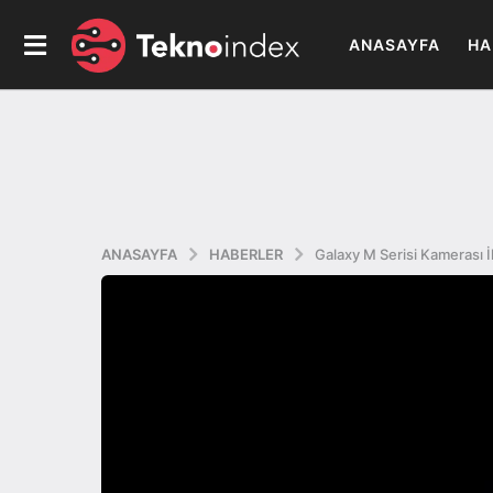
ANASAYFA
HA
ANASAYFA
HABERLER
Galaxy M Serisi Kamerası 