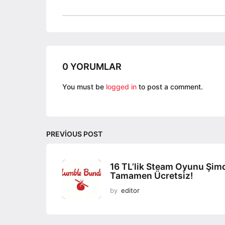
s
t
P
a
g
0 YORUMLAR
i
n
You must be
logged in
to post a comment.
a
t
i
PREVIOUS POST
o
n
16 TL’lik Steam Oyunu Şim
Tamamen Ücretsiz!
by
editor