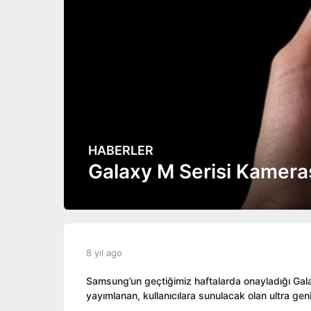
HABERLER
8
y
Galaxy M Serisi Kameras
ı
l
a
g
o
b
8 yıl ago
8
8
y
y
y
e
ı
Samsung’un geçtiğimiz haftalarda onayladığı Gala
ı
d
l
yayımlanan, kullanıcılara sunulacak olan ultra ge
l
i
a