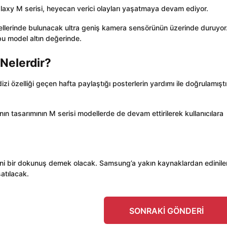
Galaxy M serisi, heyecan verici olayları yaşatmaya devam ediyor.
erinde bulunacak ultra geniş kamera sensörünün üzerinde duruyor
 bu model altın değerinde.
 Nelerdir?
 dizi özelliği geçen hafta paylaştığı posterlerin yardımı ile doğrulamıştı.
nın tasarımının M serisi modellerde de devam ettirilerek kullanıcılara
pyeni bir dokunuş demek olacak. Samsung’a yakın kaynaklardan edinile
satılacak.
SONRAKI GÖNDERI