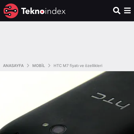
ANASAYFA
MOBIL
HTC M7 fiyatı ve özellikleri