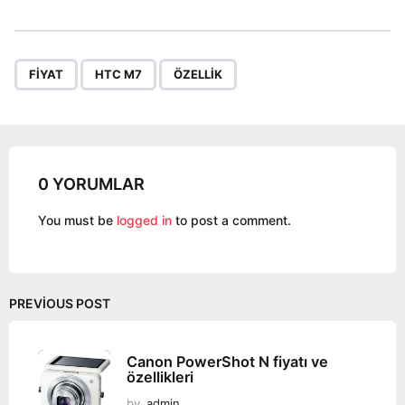
s
t
P
,
,
a
FIYAT
HTC M7
ÖZELLIK
g
i
n
a
0 YORUMLAR
t
i
You must be
logged in
to post a comment.
o
n
PREVIOUS POST
Canon PowerShot N fiyatı ve
özellikleri
by
admin