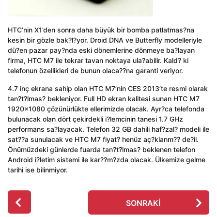
HTC’nin X1’den sonra daha büyük bir bomba patlatmas?na
kesin bir gözle bak?l?yor. Droid DNA ve Butterfly modelleriyle
dü?en pazar pay?nda eski dönemlerine dönmeye ba?layan
firma, HTC M7 ile tekrar tavan noktaya ula?abilir. Kald? ki
telefonun özellikleri de bunun olaca??na garanti veriyor.
4.7 inç ekrana sahip olan HTC M7’nin CES 2013’te resmi olarak
tan?t?lmas? bekleniyor. Full HD ekran kalitesi sunan HTC M7
1920×1080 çözünürlükte ellerimizde olacak. Ayr?ca telefonda
bulunacak olan dört çekirdekli i?lemcinin tanesi 1.7 GHz
performans sa?layacak. Telefon 32 GB dahili haf?zal? modeli ile
sat??a sunulacak ve HTC M7 fiyat? henüz aç?klanm?? de?il.
Önümüzdeki günlerde fuarda tan?t?lmas? beklenen telefon
Android i?letim sistemi ile kar??m?zda olacak. Ülkemize gelme
tarihi ise bilinmiyor.
P
SONRAKI
o