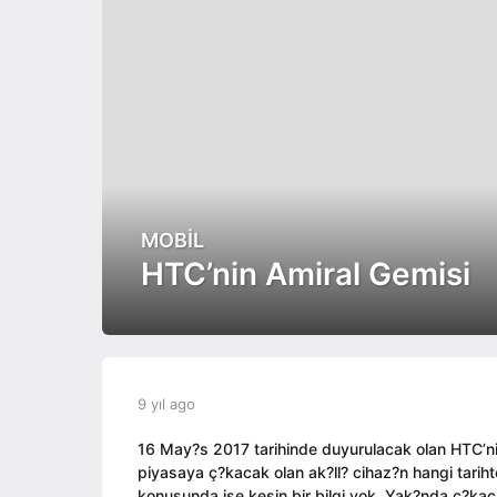
MOBIL
9
y
HTC’nin Amiral Gemisi
ı
l
a
g
o
b
9 yıl ago
9
9
y
y
y
e
ı
16 May?s 2017 tarihinde duyurulacak olan HTC’nin a
ı
d
l
piyasaya ç?kacak olan ak?ll? cihaz?n hangi tariht
l
i
a
konusunda ise kesin bir bilgi yok. Yak?nda ç?kac