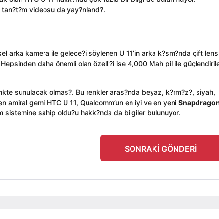
r tan?t?m videosu da yay?nland?.
 arka kamera ile gelece?i söylenen U 11’in arka k?sm?nda çift lensli
epsinden daha önemli olan özelli?i ise 4,000 Mah pil ile güçlendiril
 renkte sunulacak olmas?. Bu renkler aras?nda beyaz, k?rm?z?, siyah,
n amiral gemi HTC U 11, Qualcomm’un en iyi ve en yeni
Snapdrago
tim sistemine sahip oldu?u hakk?nda da bilgiler bulunuyor.
SONRAKI GÖNDERI