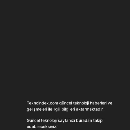
Son dönemin popüler sesli
Elektrikli Ürünle
sohbet uygulaması
Teknolojiyi Yansıtı
Clubhouse sonunda...
Karaca!
Teknoindex.com
güncel teknoloji haberleri ve
gelişmeleri ile ilgili bilgileri aktarmaktadır.
Güncel teknoloji sayfanızı buradan takip
edebileceksiniz.