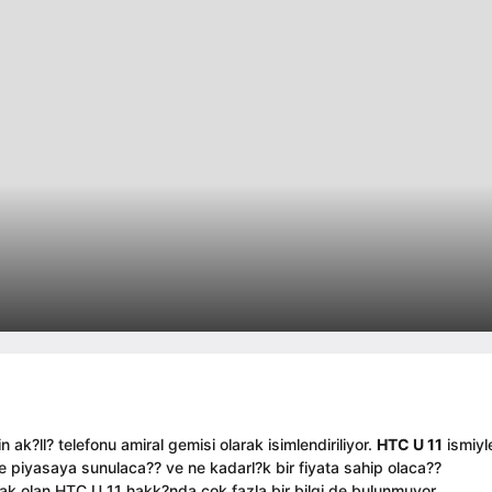
k?ll? telefonu amiral gemisi olarak isimlendiriliyor.
HTC U 11
ismiyl
e piyasaya sunulaca?? ve ne kadarl?k bir fiyata sahip olaca??
ak olan HTC U 11 hakk?nda çok fazla bir bilgi de bulunmuyor.