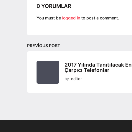
g
0 YORUMLAR
i
n
You must be
logged in
to post a comment.
a
t
i
PREVIOUS POST
o
n
2017 Yılında Tanıtılacak En
Çarpıcı Telefonlar
by
editor