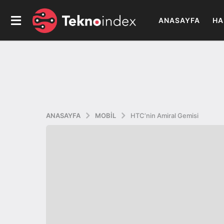
ANASAYFA
HA
ANASAYFA
MOBIL
HTC’nin Amiral Gemisi