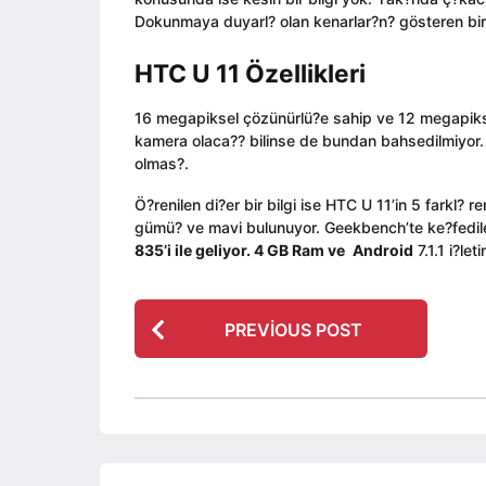
a
t
g
Dokunmaya duyarl? olan kenarlar?n? gösteren bi
g
o
o
o
r
HTC U 11 Özellikleri
16 megapiksel çözünürlü?e sahip ve 12 megapiksel
kamera olaca?? bilinse de bundan bahsedilmiyor. H
olmas?.
Ö?renilen di?er bir bilgi ise HTC U 11’in 5 farkl?
gümü? ve mavi bulunuyor. Geekbench’te ke?fedile
835
’i ile geliyor. 4 GB Ram ve
Android
7.1.1 i?le
P
PREVIOUS POST
o
s
t
P
a