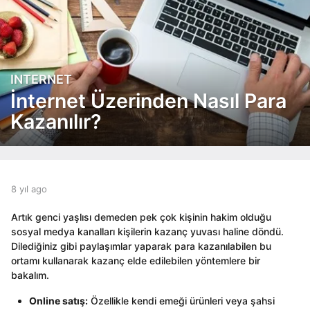
INTERNET
8
y
İnternet Üzerinden Nasıl Para
ı
Kazanılır?
l
a
g
o
8
b
8 yıl ago
8
y
y
y
ı
e
ı
Artık genci yaşlısı demeden pek çok kişinin hakim olduğu
l
d
l
sosyal medya kanalları kişilerin kazanç yuvası haline döndü.
a
i
a
Dilediğiniz gibi paylaşımlar yaparak para kazanılabilen bu
t
g
g
ortamı kullanarak kazanç elde edilebilen yöntemlere bir
o
o
o
bakalım.
r
Online satış:
Özellikle kendi emeği ürünleri veya şahsi