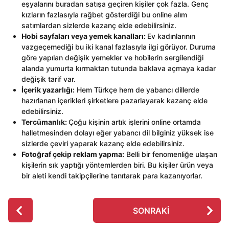
eşyalarını buradan satışa geçiren kişiler çok fazla. Genç
kızların fazlasıyla rağbet gösterdiği bu online alım
satımlardan sizlerde kazanç elde edebilirsiniz.
Hobi sayfaları veya yemek kanalları:
Ev kadınlarının
vazgeçemediği bu iki kanal fazlasıyla ilgi görüyor. Duruma
göre yapılan değişik yemekler ve hobilerin sergilendiği
alanda yumurta kırmaktan tutunda baklava açmaya kadar
değişik tarif var.
İçerik yazarlığı:
Hem Türkçe hem de yabancı dillerde
hazırlanan içerikleri şirketlere pazarlayarak kazanç elde
edebilirsiniz.
Tercümanlık:
Çoğu kişinin artık işlerini online ortamda
halletmesinden dolayı eğer yabancı dil bilginiz yüksek ise
sizlerde çeviri yaparak kazanç elde edebilirsiniz.
Fotoğraf çekip reklam yapma:
Belli bir fenomenliğe ulaşan
kişilerin sık yaptığı yöntemlerden biri. Bu kişiler ürün veya
bir aleti kendi takipçilerine tanıtarak para kazanıyorlar.
P
SONRAKI
o