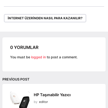
s
t
P
a
İNTERNET ÜZERINDEN NASIL PARA KAZANILIR?
g
i
n
a
0 YORUMLAR
t
i
You must be
logged in
to post a comment.
o
n
PREVIOUS POST
HP Taşınabilir Yazıcı
by
editor