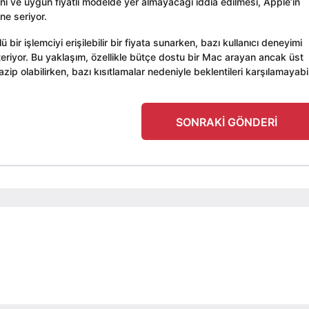
i ve uygun fiyatlı modelde yer almayacağı iddia edilmesi, Apple’ın
ne seriyor.
lü bir işlemciyi erişilebilir bir fiyata sunarken, bazı kullanıcı deneyimi
eriyor. Bu yaklaşım, özellikle bütçe dostu bir Mac arayan ancak üst
azip olabilirken, bazı kısıtlamalar nedeniyle beklentileri karşılamayabil
SONRAKI GÖNDERI