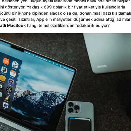
 beklenen yeni uygun fiyatlı MacBook modeli hakkında sızan bilgiler,
i gösteriyor. Yaklaşık 699 dolarlık bir fiyat etiketiyle kullanıcılarla
cünü bir iPhone çipinden alacak olsa da, donanımsal bazı kısıtlamal
e çeşitli sızıntılar, Apple’ın maliyetleri düşürmek adına attığı adımlar
yatlı MacBook
hangi temel özelliklerden fedakarlık ediyor?