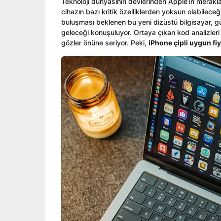
o
Teknoloji dünyasının devlerinden Apple’ın merakla
i
o
cihazın bazı kritik özelliklerden yoksun olabileceğin
n
buluşması beklenen bu yeni dizüstü bilgisayar, gü
geleceği konuşuluyor. Ortaya çıkan kod analizleri v
gözler önüne seriyor. Peki,
iPhone çipli uygun fi