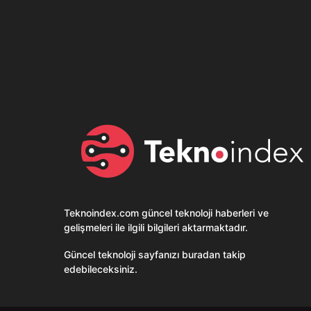
Son dönemin popüler sesli
Elektrikli Ürünle
sohbet uygulaması
Teknolojiyi Yansıtı
Clubhouse sonunda...
Karaca!
Teknoindex.com
güncel teknoloji haberleri ve
gelişmeleri ile ilgili bilgileri aktarmaktadır.
Güncel teknoloji sayfanızı buradan takip
edebileceksiniz.