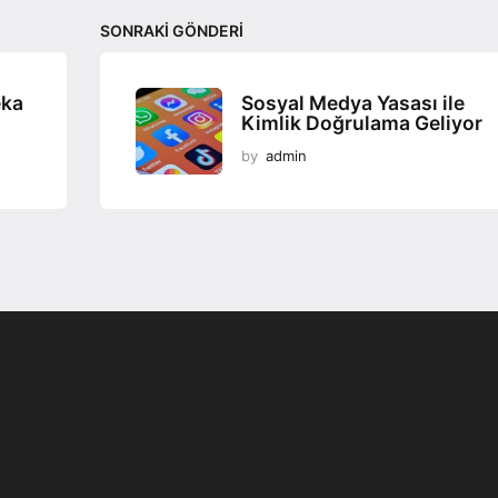
SONRAKI GÖNDERI
eka
Sosyal Medya Yasası ile
Kimlik Doğrulama Geliyor
by
admin