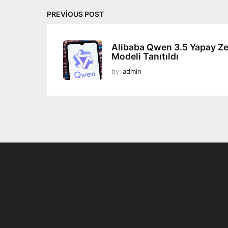
i
PREVIOUS POST
o
n
Alibaba Qwen 3.5 Yapay Z
Modeli Tanıtıldı
by
admin