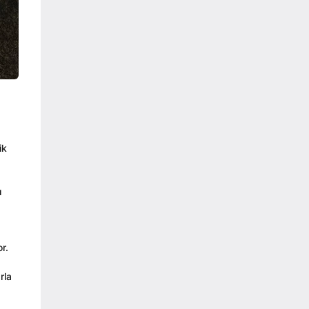
ik
ı
r.
rla