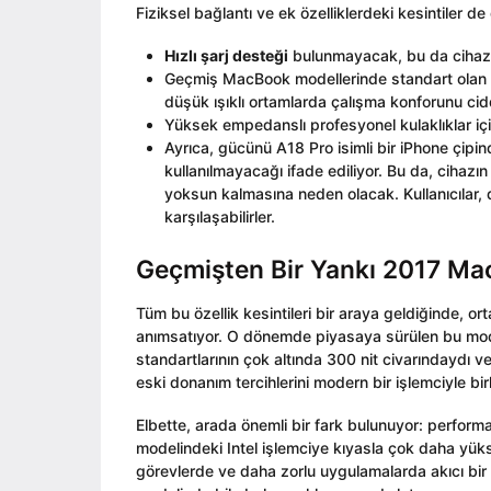
Fiziksel bağlantı ve ek özelliklerdeki kesintiler d
Hızlı şarj desteği
bulunmayacak, bu da cihazın
Geçmiş MacBook modellerinde standart ola
düşük ışıklı ortamlarda çalışma konforunu ciddi
Yüksek empedanslı profesyonel kulaklıklar içi
Ayrıca, gücünü A18 Pro isimli bir iPhone çipi
kullanılmayacağı ifade ediliyor. Bu da, cihazın
yoksun kalmasına neden olacak. Kullanıcılar,
karşılaşabilirler.
Geçmişten Bir Yankı 2017 Ma
Tüm bu özellik kesintileri bir araya geldiğinde, or
anımsatıyor. O dönemde piyasaya sürülen bu mode
standartlarının çok altında 300 nit civarındaydı ve
eski donanım tercihlerini modern bir işlemciyle bi
Elbette, arada önemli bir fark bulunuyor: perfor
modelindeki Intel işlemciye kıyasla çok daha yüks
görevlerde ve daha zorlu uygulamalarda akıcı bir 