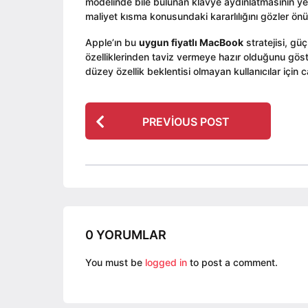
modelinde bile bulunan klavye aydınlatmasının yen
maliyet kısma konusundaki kararlılığını gözler önü
Apple’ın bu
uygun fiyatlı MacBook
stratejisi, güç
özelliklerinden taviz vermeye hazır olduğunu göst
düzey özellik beklentisi olmayan kullanıcılar için c
P
PREVIOUS POST
o
s
t
P
a
g
0 YORUMLAR
i
n
You must be
logged in
to post a comment.
a
t