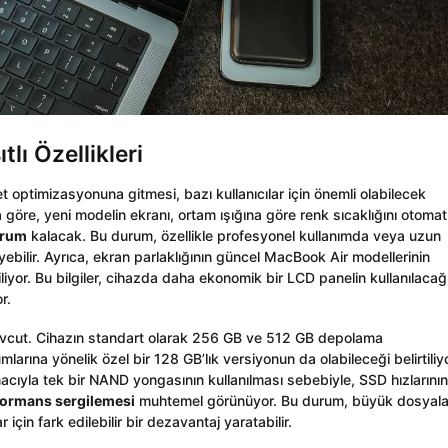
lı Özellikleri
 optimizasyonuna gitmesi, bazı kullanıcılar için önemli olabilecek
a göre, yeni modelin ekranı, ortam ışığına göre renk sıcaklığını otomat
hrum
kalacak. Bu durum, özellikle profesyonel kullanımda veya uzun
ebilir. Ayrıca, ekran parlaklığının güncel MacBook Air modellerinin
liyor. Bu bilgiler, cihazda daha ekonomik bir LCD panelin kullanılacağ
r.
mevcut. Cihazın standart olarak 256 GB ve 512 GB depolama
arına yönelik özel bir 128 GB’lık versiyonun da olabileceği belirtiliyo
cıyla tek bir NAND yongasının kullanılması sebebiyle, SSD hızlarının
formans sergilemesi
muhtemel görünüyor. Bu durum, büyük dosyala
 için fark edilebilir bir dezavantaj yaratabilir.