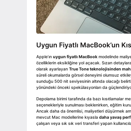
Uygun Fiyatlı MacBook’un Kısıt
Apple’ın
uygun fiyatlı MacBook
modelinde maliyet
özelliklerin eksikliğine yol açacak. Sızan detaylar
olarak ayarlayan
True Tone teknolojisinden ma
süreli okumalarda görsel deneyimi olumsuz etkiley
sunduğu 500 nit seviyesinin altında olacağı belirti
yönündeki önceki spekülasyonları da güçlendiriyo
Depolama birimi tarafında da bazı kısıtlamalar 
seçenekleriyle sunulması beklenirken, eğitim kuruml
Ancak daha da önemlisi, maliyetleri düşürmek ama
mevcut Mac modellerine kıyasla
daha yavaş per
çalışan veya sık sık veri transferi yapan kullanıcılar