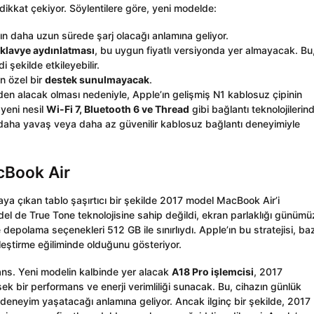
e dikkat çekiyor. Söylentilere göre, yeni modelde:
 daha uzun sürede şarj olacağı anlamına geliyor.
n
klavye aydınlatması
, bu uygun fiyatlı versiyonda yer almayacak. Bu
 şekilde etkileyebilir.
n özel bir
destek sunulmayacak
.
nden alacak olması nedeniyle, Apple’ın gelişmiş N1 kablosuz çipinin
 yeni nesil
Wi-Fi 7, Bluetooth 6 ve Thread
gibi bağlantı teknolojilerin
 daha yavaş veya daha az güvenilir kablosuz bağlantı deneyimiyle
cBook Air
taya çıkan tablo şaşırtıcı bir şekilde 2017 model MacBook Air’i
l de True Tone teknolojisine sahip değildi, ekran parlaklığı günümü
 depolama seçenekleri 512 GB ile sınırlıydı. Apple’ın bu stratejisi, baz
rleştirme eğiliminde olduğunu gösteriyor.
mans. Yeni modelin kalbinde yer alacak
A18 Pro işlemcisi
, 2017
ek bir performans ve enerji verimliliği sunacak. Bu, cihazın günlük
deneyim yaşatacağı anlamına geliyor. Ancak ilginç bir şekilde, 2017