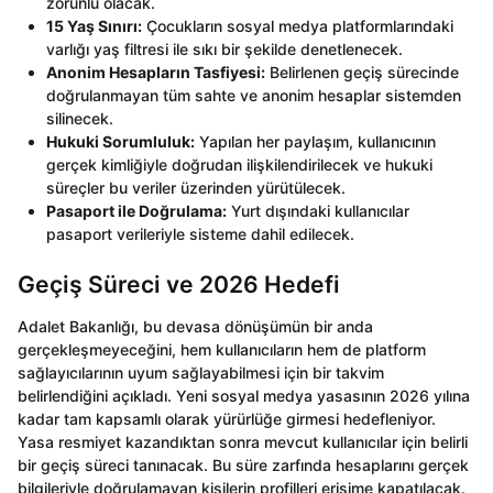
zorunlu olacak.
15 Yaş Sınırı:
Çocukların sosyal medya platformlarındaki
varlığı yaş filtresi ile sıkı bir şekilde denetlenecek.
Anonim Hesapların Tasfiyesi:
Belirlenen geçiş sürecinde
doğrulanmayan tüm sahte ve anonim hesaplar sistemden
silinecek.
Hukuki Sorumluluk:
Yapılan her paylaşım, kullanıcının
gerçek kimliğiyle doğrudan ilişkilendirilecek ve hukuki
süreçler bu veriler üzerinden yürütülecek.
Pasaport ile Doğrulama:
Yurt dışındaki kullanıcılar
pasaport verileriyle sisteme dahil edilecek.
Geçiş Süreci ve 2026 Hedefi
Adalet Bakanlığı, bu devasa dönüşümün bir anda
gerçekleşmeyeceğini, hem kullanıcıların hem de platform
sağlayıcılarının uyum sağlayabilmesi için bir takvim
belirlendiğini açıkladı. Yeni sosyal medya yasasının 2026 yılına
kadar tam kapsamlı olarak yürürlüğe girmesi hedefleniyor.
Yasa resmiyet kazandıktan sonra mevcut kullanıcılar için belirli
bir geçiş süreci tanınacak. Bu süre zarfında hesaplarını gerçek
bilgileriyle doğrulamayan kişilerin profilleri erişime kapatılacak.