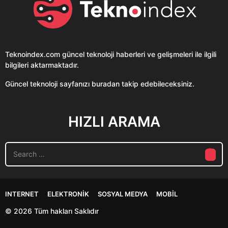
Teknoindex.com
güncel teknoloji haberleri ve gelişmeleri ile ilgili
bilgileri aktarmaktadır.
Güncel teknoloji sayfanızı buradan takip edebileceksiniz.
HIZLI ARAMA
S
e
a
r
c
INTERNET
ELEKTRONIK
SOSYAL MEDYA
MOBIL
h
f
© 2026 Tüm hakları Saklıdır
o
r