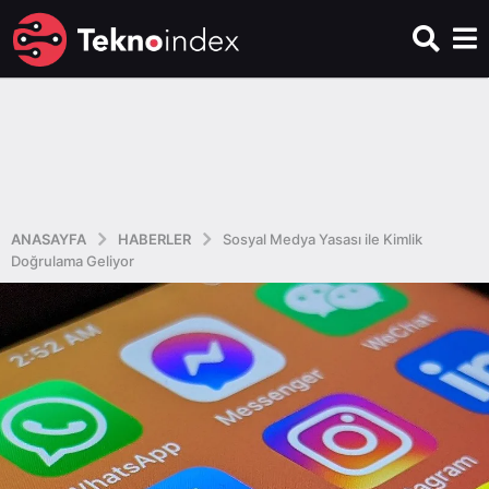
ANASAYFA
HABERLER
Sosyal Medya Yasası ile Kimlik
Doğrulama Geliyor