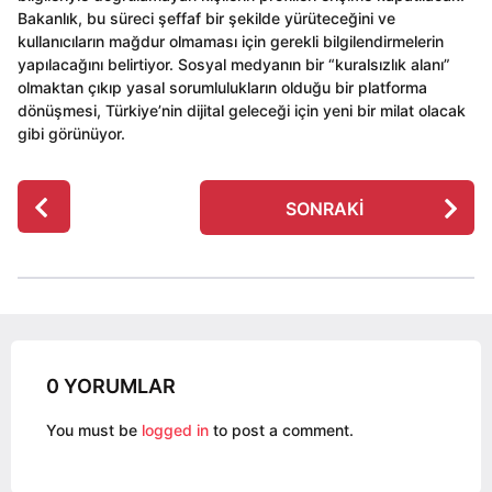
Bakanlık, bu süreci şeffaf bir şekilde yürüteceğini ve
kullanıcıların mağdur olmaması için gerekli bilgilendirmelerin
yapılacağını belirtiyor. Sosyal medyanın bir “kuralsızlık alanı”
olmaktan çıkıp yasal sorumlulukların olduğu bir platforma
dönüşmesi, Türkiye’nin dijital geleceği için yeni bir milat olacak
gibi görünüyor.
P
SONRAKI
o
s
t
P
a
g
0 YORUMLAR
i
n
You must be
logged in
to post a comment.
a
t