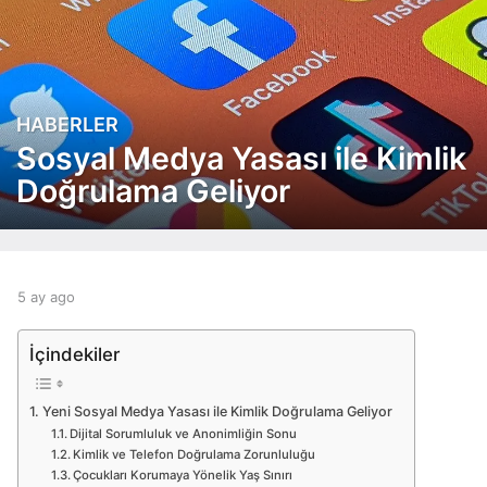
HABERLER
5
a
Sosyal Medya Yasası ile Kimlik
y
Doğrulama Geliyor
a
g
o
5
a
b
5 ay ago
5
y
y
a
a
a
y
İçindekiler
g
d
a
o
m
g
i
o
Yeni Sosyal Medya Yasası ile Kimlik Doğrulama Geliyor
n
Dijital Sorumluluk ve Anonimliğin Sonu
Kimlik ve Telefon Doğrulama Zorunluluğu
Çocukları Korumaya Yönelik Yaş Sınırı