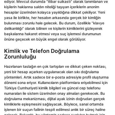
ediyor. Mevcut durumda “itibar suikastı” olarak tanımlanan ve
kişilerin haklarına saldırı niteliği taşıyan içeriklerin anonim
hesaplar üzerinden kolayca yayıldığına dikkat çekiliyor. Yeni
yasa ile birlikte, her hesabın arkasında gerçek bir kimliğin
bulunması zorunlu hale gelecek. Bu durum, özellikle “klavye
delikanlılığı” olarak bilinen ve kişilerin kimliklerini gizleyerek
başkalarına hakaret etmesi veya suç işlemesi durumunun
önüne geçecek en büyük engel olarak görülüyor.
Kimlik ve Telefon Doğrulama
Zorunluluğu
Hazırlanan taslağın en çok tartışılan ve dikkat çeken noktası,
yeni bir hesap açarken uygulanacak olan sıkı doğrulama
yöntemleri. Artık sadece bir e-posta adresiyle profil oluşturma
dönemi sona eriyor. Kullanıcıların platformlara erişebilmesi için
Türkiye Cumhuriyeti kimlik bilgileri ve güncel cep telefonu
numaraları ile sistem üzerinden onay almaları gerekecek. Bu
doğrulama mekanizması, dijital ayak izinin doğrudan gerçek
kimliklerle eşleşmesini sağlayacak. Böylece, sanal ortamda
işlenen bir suçun failinin tespit edilmesi anlık bir süreç haline
gelecek. Bakanlık, bu yöntemin sadece suçluları bulmak için