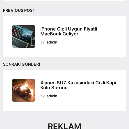
i
o
PREVIOUS POST
n
iPhone Cipli Uygun Fiyatli
MacBook Geliyor
by
admin
SONRAKI GÖNDERI
Xiaomi SU7 Kazasındaki Gizli Kapı
Kolu Sorunu
by
admin
REKLAM