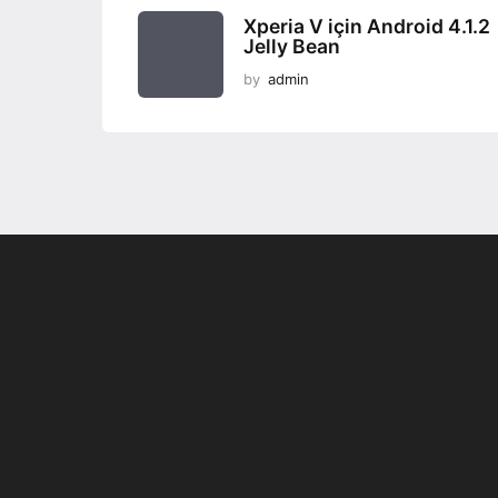
Xperia V için Android 4.1.2
Jelly Bean
by
admin
Son dönemin popüler sesli
Elektrikli Ürünle
sohbet uygulaması
Teknolojiyi Yansıtı