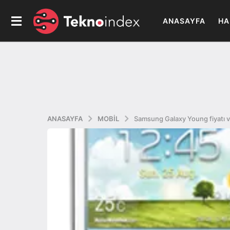
ANASAYFA
HA
ANASAYFA
MOBIL
Samsung Galaxy Young fiyatı ve