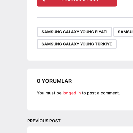
o
s
t
P
,
SAMSUNG GALAXY YOUNG FIYATI
SAMSUN
a
g
SAMSUNG GALAXY YOUNG TÜRKIYE
i
n
a
t
0 YORUMLAR
i
o
You must be
logged in
to post a comment.
n
PREVIOUS POST