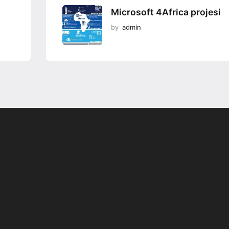
Microsoft 4Africa projesi
by
admin
Programsız VPN
Değiştirme
r
Teknoloji Ofis Ürünleri
yor;
İsteGelsin’le Sen İste O