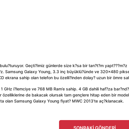
 bulu?turuyor. Geçti?imiz günlerde size k?sa bir tan?t?m yapt???m?z
??z. Samsung Galaxy Young, 3.3 inç büyüklü?ünde ve 320×480 pikse
D ekrana sahip olan telefon bu özelli?inden dolay? uzun bir ömre sa
n 1 GHz i?lemciye ve 768 MB Ram’e sahip. 4 GB dahili haf?za bar?nd
r özelliklerine de bakacak olursak tam gençlere hitap eden bir model
?makta olan Samsung Galaxy Young fiyat? MWC 2013’te aç?klanacak.
SONRAKI GÖNDERI