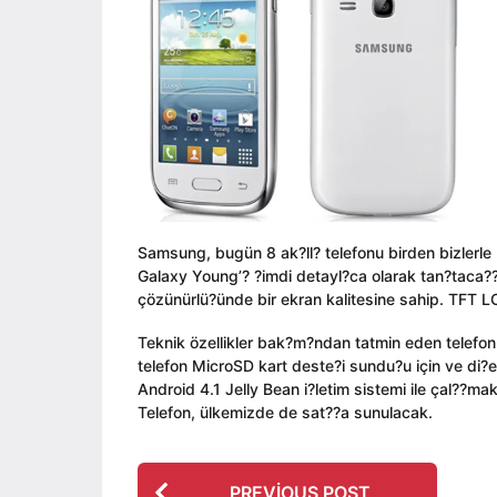
ı
i
a
l
n
g
a
o
g
o
Samsung, bugün 8 ak?ll? telefonu birden bizlerle
Galaxy Young’? ?imdi detayl?ca olarak tan?taca
çözünürlü?ünde bir ekran kalitesine sahip. TFT LC
Teknik özellikler bak?m?ndan tatmin eden telefo
telefon MicroSD kart deste?i sundu?u için ve di?e
Android 4.1 Jelly Bean i?letim sistemi ile çal?
Telefon, ülkemizde de sat??a sunulacak.
P
PREVIOUS POST