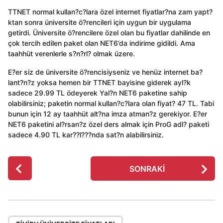
TTNET normal kullan?c?lara özel internet fiyatlar?na zam yapt?
ktan sonra üniversite ö?rencileri için uygun bir uygulama
getirdi. Üniversite ö?rencilere özel olan bu fiyatlar dahilinde en
çok tercih edilen paket olan NET6’da indirime gidildi. Ama
taahhüt verenlerle s?n?rl? olmak üzere.
E?er siz de üniversite ö?rencisiyseniz ve henüz internet ba?
lant?n?z yoksa hemen bir TTNET bayisine giderek ayl?k
sadece 29.99 TL ödeyerek Yal?n NET6 paketine sahip
olabilirsiniz; paketin normal kullan?c?lara olan fiyat? 47 TL. Tabi
bunun için 12 ay taahhüt alt?na imza atman?z gerekiyor. E?er
NET6 paketini al?rsan?z özel ders almak için ProG adl? paketi
sadece 4.90 TL kar??l???nda sat?n alabilirsiniz.
P
SONRAKI
o
s
t
P
,