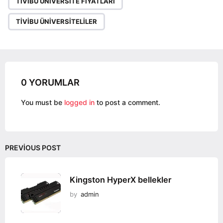
a
TIVIBU ÜNIVERSITE FIYATLARI
g
TIVIBU ÜNIVERSITELILER
i
n
a
t
i
0 YORUMLAR
o
You must be
logged in
to post a comment.
n
PREVIOUS POST
Kingston HyperX bellekler
by
admin