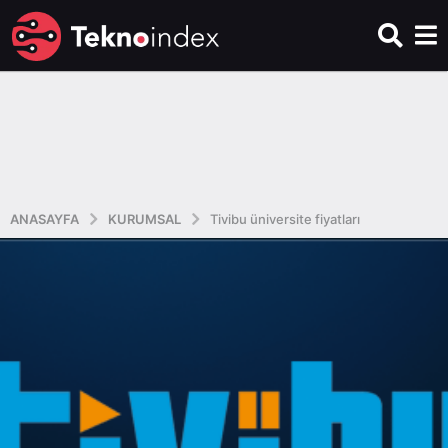
ANASAYFA
KURUMSAL
Tivibu üniversite fiyatları