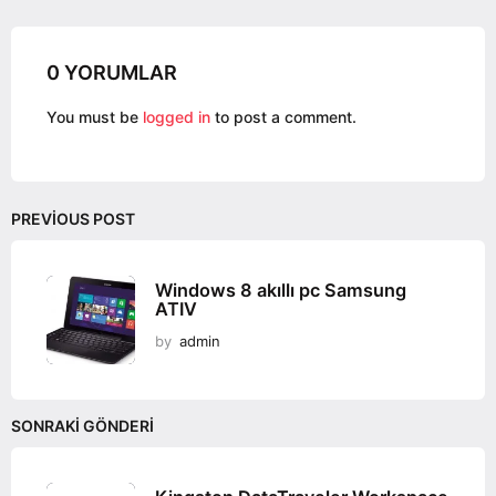
a
t
i
0 YORUMLAR
o
You must be
logged in
to post a comment.
n
PREVIOUS POST
Windows 8 akıllı pc Samsung
ATIV
by
admin
SONRAKI GÖNDERI