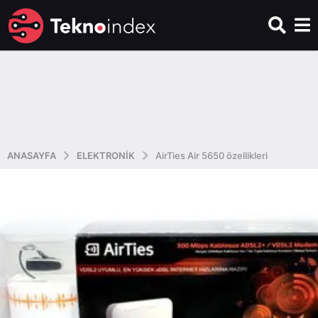
ANASAYFA
ELEKTRONIK
AirTies Air 5650 özellikleri