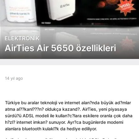
ELEKTRONIK
1
4
AirTies Air 5650 özellikleri
y
ı
l
a
g
b
14 yıl ago
1
y
4
o
a
y
1
d
ı
4
m
l
Türkiye bu aralar teknoloji ve internet alan?nda büyük ad?mlar
y
i
a
atma al??kanl???n? oldukça kazand?. AirTies, yeni piyasaya
ı
n
g
sürdü?ü ADSL modeli ile kullan?c?lara eskilere oranla çok daha
l
o
h?zl? internet imkan? sunuyor. Ayr?ca bugünlerde modemi
a
alanlara bluetooth kulakl?k da hediye ediliyor.
g
o