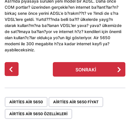
Asl?nda piyasaya sürülen yeni model bir ADSL. Daha önce
COM portlar? üzerinden gerçekle?en internet ba?lant?lar?n?
birkaç sene önce yerini ADSL’e b?rakm??t? ve ?imdi de s?ra
VDSL’lere geldi. Yurtd???nda belli ba?l? ülkelerde yayg?n
olarak kullan?m?na ba?lanan VDSL’ler yava? yava? ülkemizde
de sat?lmaya ba?lan?yor ve internet h?z? kendileri için önemli
olan kullan?c?lar oldukça yo?un ilgi gösteriyor. Air 5650
modemi ile 300 megabite h?za kadar internet keyfi ya?
ayabileceksiniz.
P
SONRAKI
o
s
t
P
,
,
a
AIRTIES AIR 5650
AIRTIES AIR 5650 FIYAT
g
AIRTIES AIR 5650 ÖZELLIKLERI
i
n