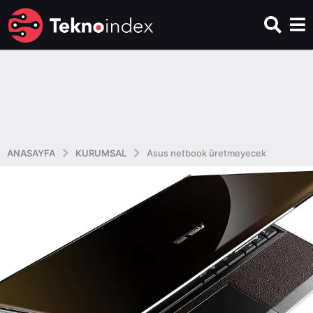
ANASAYFA
KURUMSAL
Asus netbook üretmeyecek