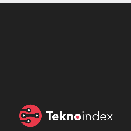
Son dönemin popüler sesli
Elektrikli Ürünler
sohbet uygulaması
Teknolojiyi Yansıtıyor;
Clubhouse sonunda...
Karaca!