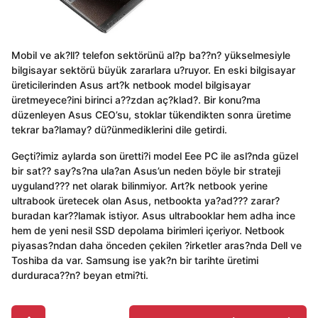
Mobil ve ak?ll? telefon sektörünü al?p ba??n? yükselmesiyle
bilgisayar sektörü büyük zararlara u?ruyor. En eski bilgisayar
üreticilerinden Asus art?k netbook model bilgisayar
üretmeyece?ini birinci a??zdan aç?klad?. Bir konu?ma
düzenleyen Asus CEO’su, stoklar tükendikten sonra üretime
tekrar ba?lamay? dü?ünmediklerini dile getirdi.
Geçti?imiz aylarda son üretti?i model Eee PC ile asl?nda güzel
bir sat?? say?s?na ula?an Asus’un neden böyle bir strateji
uyguland??? net olarak bilinmiyor. Art?k netbook yerine
ultrabook üretecek olan Asus, netbookta ya?ad??? zarar?
buradan kar??lamak istiyor. Asus ultrabooklar hem adha ince
hem de yeni nesil SSD depolama birimleri içeriyor. Netbook
piyasas?ndan daha önceden çekilen ?irketler aras?nda Dell ve
Toshiba da var. Samsung ise yak?n bir tarihte üretimi
durduraca??n? beyan etmi?ti.
P