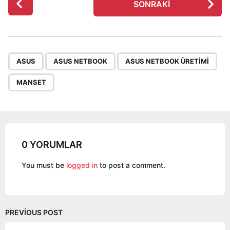
SONRAKI
o
s
t
P
,
,
,
a
ASUS
ASUS NETBOOK
ASUS NETBOOK ÜRETIMI
g
MANSET
i
n
a
t
i
0 YORUMLAR
o
You must be
logged in
to post a comment.
n
PREVIOUS POST