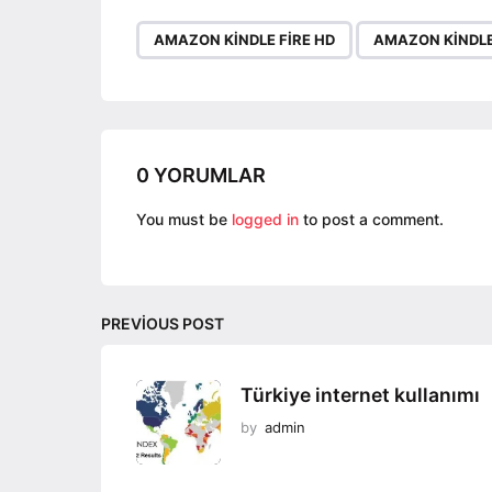
P
,
AMAZON KINDLE FIRE HD
AMAZON KINDLE 
a
g
i
n
a
0 YORUMLAR
t
You must be
logged in
to post a comment.
i
o
n
PREVIOUS POST
Türkiye internet kullanımı
by
admin