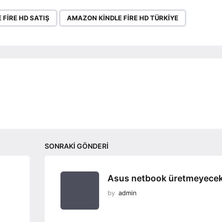
,
FIRE HD SATIŞ
AMAZON KINDLE FIRE HD TÜRKIYE
SONRAKI GÖNDERI
Asus netbook üretmeyece
by
admin