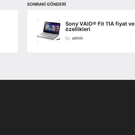
SONRAKI GÖNDERI
Sony VAIO® Fit 11A fiyat ve
özellikleri
by
admin
Programsız VPN