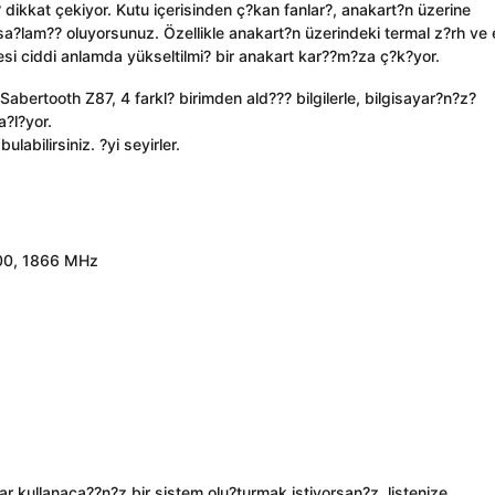
ikkat çekiyor. Kutu içerisinden ç?kan fanlar?, anakart?n üzerine
a?lam?? oluyorsunuz. Özellikle anakart?n üzerindeki termal z?rh ve 
yesi ciddi anlamda yükseltilmi? bir anakart kar??m?za ç?k?yor.
Sabertooth Z87, 4 farkl? birimden ald??? bilgilerle, bilgisayar?n?z?
a?l?yor.
labilirsiniz. ?yi seyirler.
00, 1866 MHz
llar kullanaca??n?z bir sistem olu?turmak istiyorsan?z, listenize