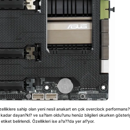
elliklere sahip olan yeni nesil anakart en çok overclock performans?
 kadar dayan?kl? ve sa?lam oldu?unu henüz bilgileri okurken gösteri
tiket belirlendi. Özellikleri ise a?a??da yer al?yor.