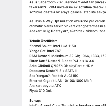
Asus Sabertooth Z87 üzerinde 2 adet fan yuvas? d
takarsan?z, VRM ünitelerine ek so?utma deste?i s
so?utma deste?i bir araya gelince, stabilite sevi
Asus’un 4 Way Optimization özelli?ine yer verilen 
otomatik olarak farkl? bir karakter göstermesini s
Anakart ile ilgili detaylar?, a?a??daki videomuzda bu
Teknik Özellikler:
??lemci Soketi: Intel LGA 1150
Yonga Seti Intel Z87
RAM Deste?i: Maksimum 32 GB; 1066, 1333, 16
Ekran Kart? Deste?i: 3 adet PCI-e x16 3.0
Arka Görüntü Ç?k???: DisplayPort + HDMI
Depolama Deste?i: 8 x SATA III
Ses Yongas?: Realtek ALC1150
Ethernet Gigabit LAN 10/100/1000 Mb/s
Anakart boyutu ATX
Fiyat: 310 Dolar
Sonuç:
Intel’in 4. nesil Core i?lemcisiyle beraber uzun y?