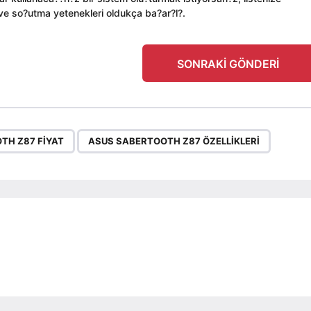
k ve so?utma yetenekleri oldukça ba?ar?l?.
SONRAKI GÖNDERI
,
TH Z87 FIYAT
ASUS SABERTOOTH Z87 ÖZELLIKLERI