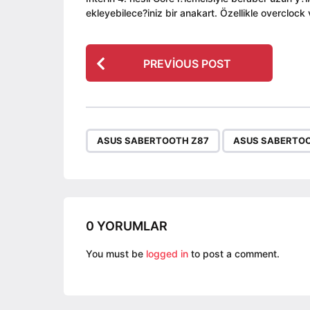
ekleyebilece?iniz bir anakart. Özellikle overcloc
P
PREVIOUS POST
o
s
t
P
,
ASUS SABERTOOTH Z87
ASUS SABERTOO
a
g
i
n
a
0 YORUMLAR
t
You must be
logged in
to post a comment.
i
o
n