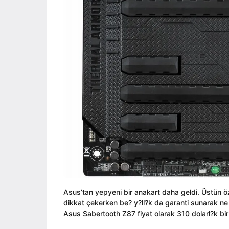
Asus’tan yepyeni bir anakart daha geldi. Üstün öz
dikkat çekerken be? y?ll?k da garanti sunarak ne
Asus Sabertooth Z87 fiyat olarak 310 dolarl?k bir e